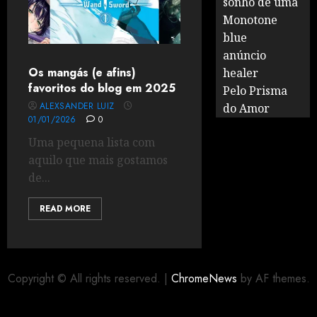
sonho de uma
Monotone
blue
anúncio
Os mangás (e afins)
healer
favoritos do blog em 2025
Pelo Prisma
ALEXSANDER LUIZ
do Amor
01/01/2026
0
Uma pequena lista com
aquilo que mais gostamos
de...
READ MORE
Copyright © All rights reserved.
|
ChromeNews
by AF themes.