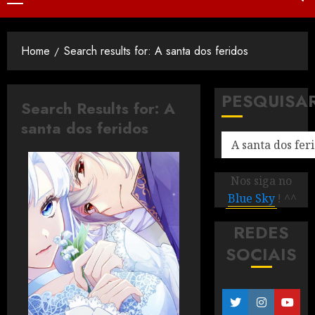
Home
Search results for: A santa dos feridos
PESQUISA
Search Results for:
A
santa dos feridos
Nos siga no
Blue Sky
! ^^
REDES
SOCIAIS