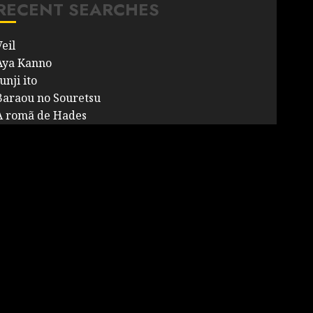
RECENT SEARCHES
eil
Aya Kanno
unji ito
Baraou no Souretsu
A romã de Hades