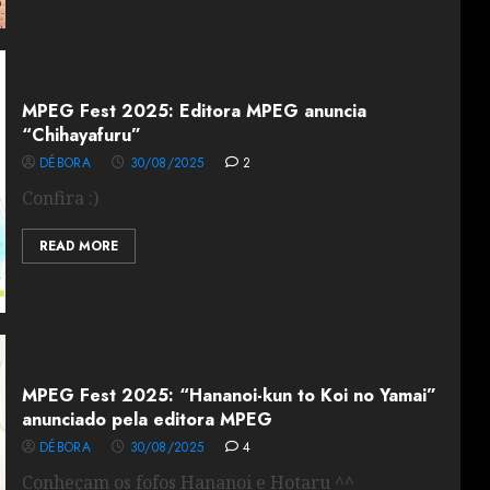
MPEG Fest 2025: Editora MPEG anuncia
“Chihayafuru”
DÉBORA
30/08/2025
2
Confira :)
READ MORE
MPEG Fest 2025: “Hananoi-kun to Koi no Yamai”
anunciado pela editora MPEG
DÉBORA
30/08/2025
4
Conheçam os fofos Hananoi e Hotaru ^^