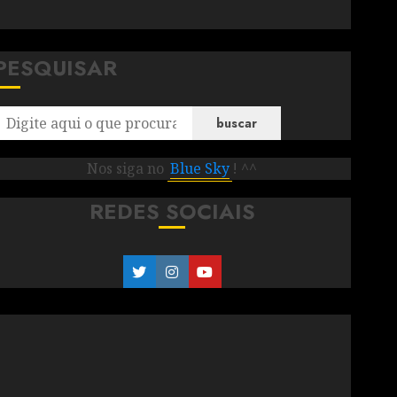
PESQUISAR
buscar
Nos siga no
Blue Sky
! ^^
REDES SOCIAIS