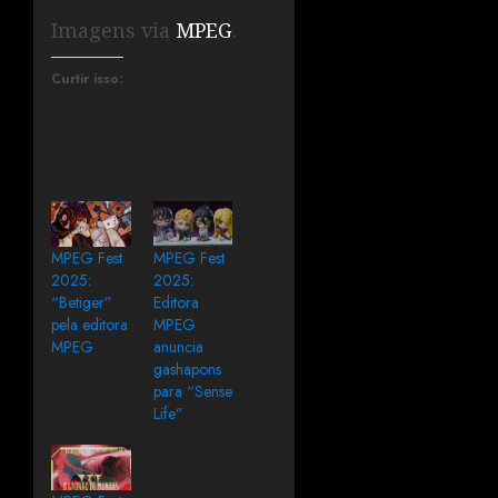
Imagens via
MPEG
.
Curtir isso:
MPEG Fest
MPEG Fest
2025:
2025:
“Betiger”
Editora
pela editora
MPEG
MPEG
anuncia
gashapons
para “Sense
Life”