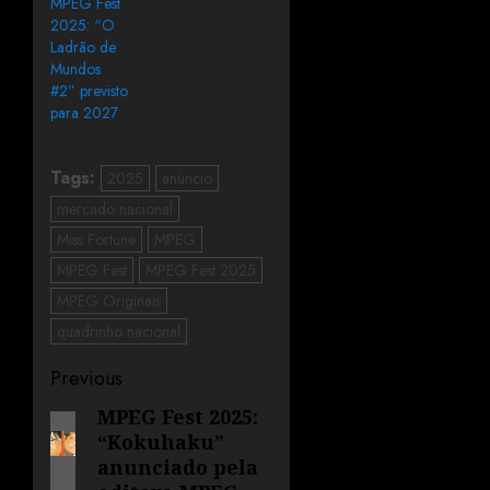
MPEG Fest
2025: “O
Ladrão de
Mundos
#2” previsto
para 2027
Tags:
2025
anúncio
mercado nacional
Miss Fortune
MPEG
MPEG Fest
MPEG Fest 2025
MPEG Originais
quadrinho nacional
Previous
MPEG Fest 2025:
“Kokuhaku”
anunciado pela