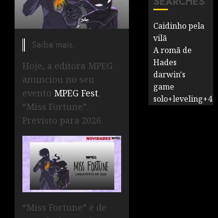
SEARCHES
Caidinho pela
vilã
Saiba mais.
A romã de
Hades
Hoje, a editora MPEG
darwin's
anunciou no seu
game
evento
MPEG Fest
,
solo+leveling+4
“Miss Fortune”.
Previsto para 2026.
“Miss Fortune” é de