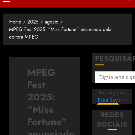
Home
2025
agosto
MPEG Fest 2025: “Miss Fortune” anunciado pela
editora MPEG
PESQUISA
MPEG
Fest
Nos siga no
2025:
Blue Sky
! ^^
“Miss
REDES
Fortune”
SOCIAIS
anunciado