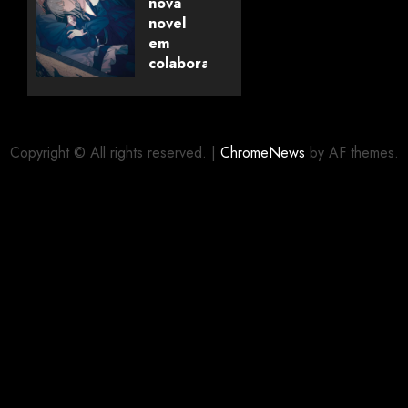
pela
nova
Universo
novel
dos
em
Livros
colaboração
com
editora
06/08/2026
0
alemã
Copyright © All rights reserved.
|
ChromeNews
by AF themes.
06/08/2026
0