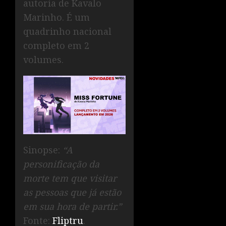
autoria de Kavalo
Marinho. É um
quadrinho nacional
completo em 2
volumes.
Sinopse:
“A
personificação da
morte tem que visitar
as pessoas que já estão
em sua hora de partir.”
Fonte:
Fliptru
.