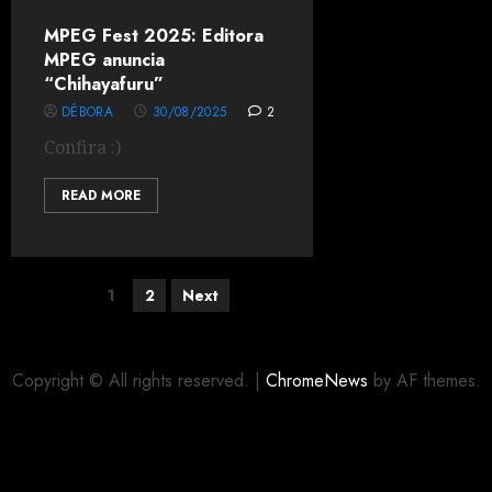
MPEG Fest 2025: Editora
MPEG anuncia
“Chihayafuru”
DÉBORA
30/08/2025
2
Confira :)
READ MORE
1
2
Next
Copyright © All rights reserved.
|
ChromeNews
by AF themes.