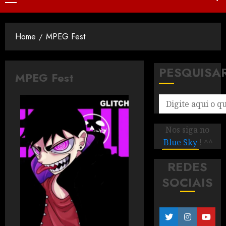
Home
MPEG Fest
PESQUISA
MPEG Fest
Nos siga no
Blue Sky
! ^^
REDES
SOCIAIS