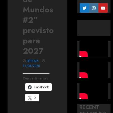
Mundos
#2”
previsto
para
2027
DÉBORA
31/08/2025
Compartilhe isso:
Facebook
X
RECENT