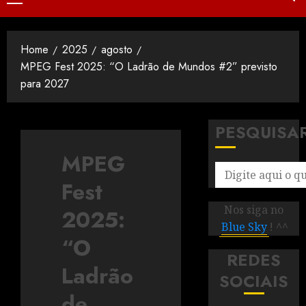
Home
2025
agosto
MPEG Fest 2025: “O Ladrão de Mundos #2” previsto
para 2027
PESQUISA
MPEG
Fest
Nos siga no
2025:
Blue Sky
! ^^
“O
REDES
Ladrão
SOCIAIS
de