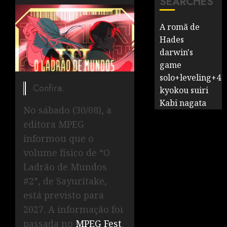
SEARCHES
A romã de
Hades
darwin's
game
solo+leveling+4
Confira.
kyokou suiri
Kabi nagata
No sábado (30/08), a
editora MPEG
informou que o
volume físico de “O
Ladrão de Mundos
#2”, de Sayuritake,
está previsto para
2027. A informação foi
passada no
MPEG Fest
.