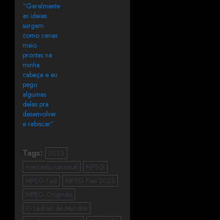
“Geralmente
as ideias
surgem
como cenas
meio
prontas na
minha
cabeça e eu
pego
algumas
delas pra
desenvolver
e rabiscar”
Tags:
2025
mercado nacional
MPEG
MPEG Fest
MPEG Fest 2025
MPEG Originais
O Ladrão de Mundos