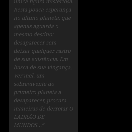
única figura misteriosa.
Resta pouca esperança
no último planeta, que
apenas aguarda o
mesmo destino:
desaparecer sem
deixar qualquer rastro
de sua existência. Em
busca de sua vingança,
Ver’mel, um
sobrevivente do
primeiro planeta a
desaparecer, procura
maneiras de derrotar O
LADRÃO DE
MUNDOS…”