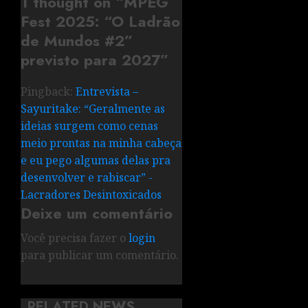
1 thought on “
MPEG
Fest 2025: “O Ladrão
de Mundos #2”
previsto para 2027
”
Pingback:
Entrevista –
Sayuritake: “Geralmente as
ideias surgem como cenas
meio prontas na minha cabeça
e eu pego algumas delas pra
desenvolver e rabiscar” -
Lacradores Desintoxicados
Deixe um comentário
Você precisa fazer o
login
para publicar um comentário.
RELATED NEWS