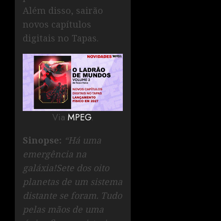
Além disso, sairão
novos capítulos
digitais no Tapas.
Via
MPEG
.
Sinopse:
“Há uma
emergência na
galáxia!Sete dos oito
planetas de um sistema
distante se foram. Tudo
pelas mãos de uma