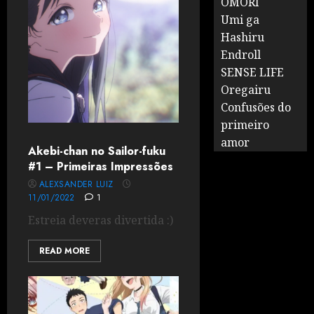
OMORI
Umi ga
Hashiru
Endroll
SENSE LIFE
Oregairu
Confusões do
primeiro
amor
Akebi-chan no Sailor-fuku
#1 – Primeiras Impressões
ALEXSANDER LUIZ
11/01/2022
1
Estreia deveras divertida :)
READ MORE