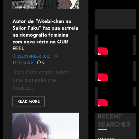
Autor de “Akebi-chan no
Sailor Fuku” faz sua estreia
na demografia feminina
com nova série na OUR
FEEL
ALEXSANDER LUIZ
11/11/2025
0
Obra é um drama sobre
uma mangaka que
desistiu...
READ MORE
RECENT
SEARCHES