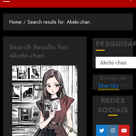
Home
Search results for: Akebi-chan
PESQUISA
Search Results for:
Akebi-chan
Nos siga no
Blue Sky
! ^^
REDES
SOCIAIS