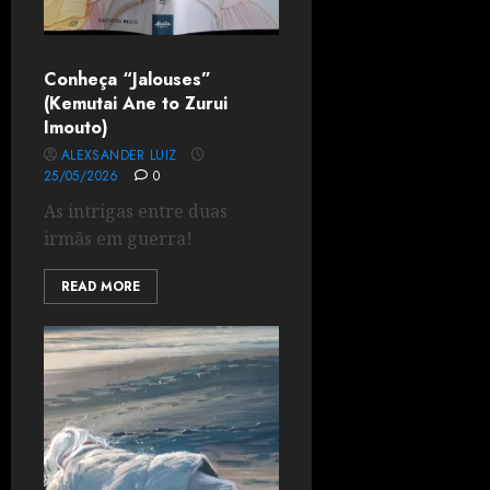
Conheça “Jalouses”
(Kemutai Ane to Zurui
Imouto)
ALEXSANDER LUIZ
25/05/2026
0
As intrigas entre duas
irmãs em guerra!
READ MORE