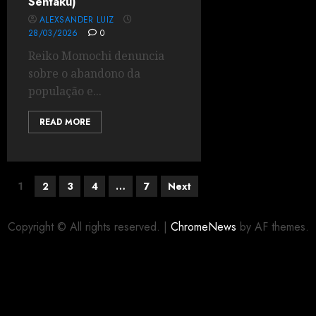
Sentaku)
ALEXSANDER LUIZ
28/03/2026
0
Reiko Momochi denuncia
sobre o abandono da
população e...
READ MORE
1
2
3
4
…
7
Next
Copyright © All rights reserved.
|
ChromeNews
by AF themes.