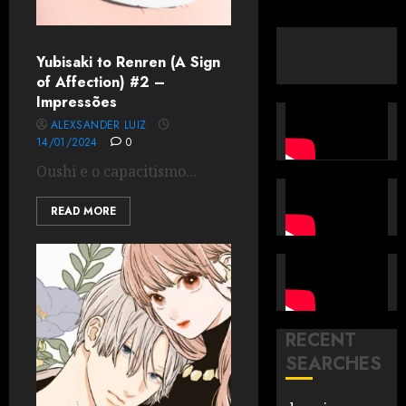
Yubisaki to Renren (A Sign
of Affection) #2 –
Impressões
ALEXSANDER LUIZ
14/01/2024
0
Oushi e o capacitismo...
READ MORE
RECENT
SEARCHES