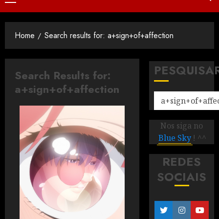
Home
Search results for: a+sign+of+affection
PESQUISA
Search Results for:
a+sign+of+affection
Nos siga no
Blue Sky
! ^^
REDES
SOCIAIS