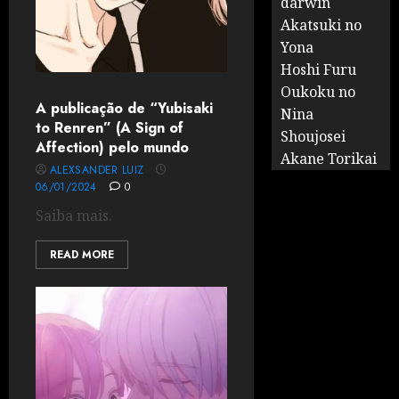
darwin
Akatsuki no
Yona
Hoshi Furu
Oukoku no
A publicação de “Yubisaki
Nina
to Renren” (A Sign of
Shoujosei
Affection) pelo mundo
Akane Torikai
ALEXSANDER LUIZ
06/01/2024
0
Saiba mais.
READ MORE