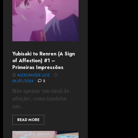
Yubisaki to Renren (A Sign
of Affection) #1 –
Primeiras Impressões
ALEXSANDER LUIZ
06/01/2024
8
Não apenas 'um sinal de
afeição', como também
um...
READ MORE