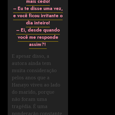
mais cedo!
– Eu te disse uma vez,
e você ficou irritante o
dia inteiro!
– Ei, desde quando
você me responde
assim?!
E apesar disso, a
autora ainda tem
muita consideração
pelos anos que a
Hanayo viveu ao lado
do marido, porque
não foram uma
tragédia. É uma
ponderação constante