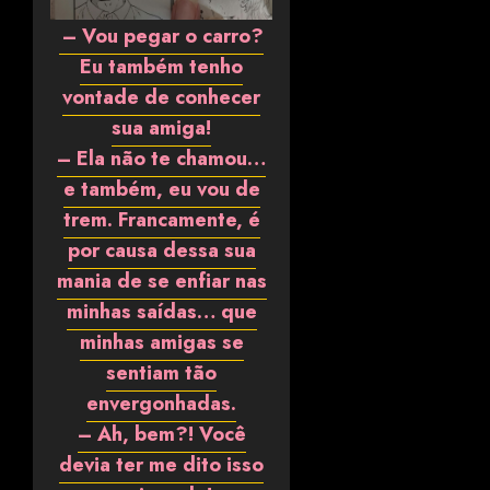
– Vou pegar o carro?
Eu também tenho
vontade de conhecer
sua amiga!
– Ela não te chamou…
e também, eu vou de
trem. Francamente, é
por causa dessa sua
mania de se enfiar nas
minhas saídas… que
minhas amigas se
sentiam tão
envergonhadas.
– Ah, bem?! Você
devia ter me dito isso