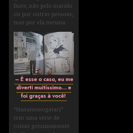
fazer, não pelo marido
ou por outras pessoas,
mas por ela mesma.
– É esse o caso, eu me
diverti muitíssimo… e
foi graças à você!
“Hanamonogatari”
tem uma série de
coisas genuinamente