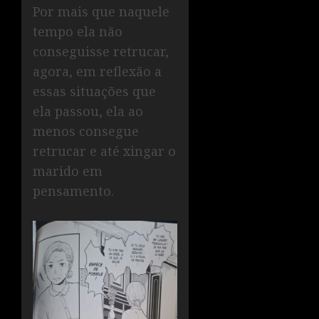
Por mais que naquele
tempo ela não
conseguisse retrucar,
agora, em reflexão a
essas situações que
ela passou, ela ao
menos consegue
retrucar e até xingar o
marido em
pensamento.