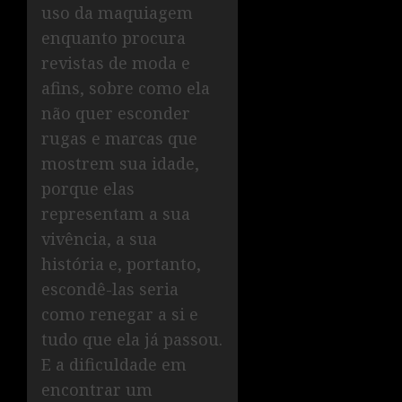
uso da maquiagem
enquanto procura
revistas de moda e
afins, sobre como ela
não quer esconder
rugas e marcas que
mostrem sua idade,
porque elas
representam a sua
vivência, a sua
história e, portanto,
escondê-las seria
como renegar a si e
tudo que ela já passou.
E a dificuldade em
encontrar um