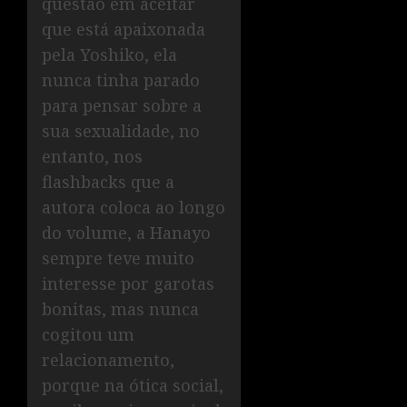
questão em aceitar
que está apaixonada
pela Yoshiko, ela
nunca tinha parado
para pensar sobre a
sua sexualidade, no
entanto, nos
flashbacks que a
autora coloca ao longo
do volume, a Hanayo
sempre teve muito
interesse por garotas
bonitas, mas nunca
cogitou um
relacionamento,
porque na ótica social,