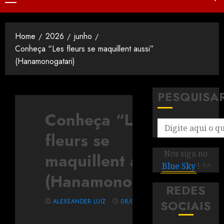
Home
2026
junho
Conheça “Les fleurs se maquillent aussi”
(Hanamonogatari)
PESQUISA
Conheça “Les
fleurs se
Nos siga no
maquillent aussi”
Blue Sky
! ^^
(Hanamonogatari)
REDES
ALEXSANDER LUIZ
08/06/2026
SOCIAIS