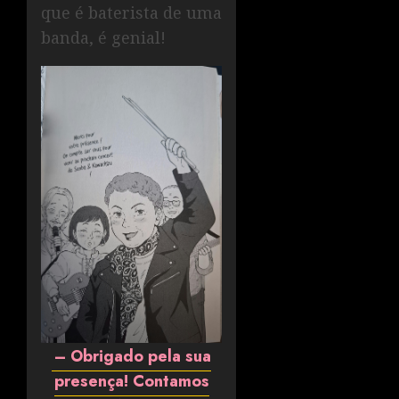
que é baterista de uma
banda, é genial!
– Obrigado pela sua
presença! Contamos