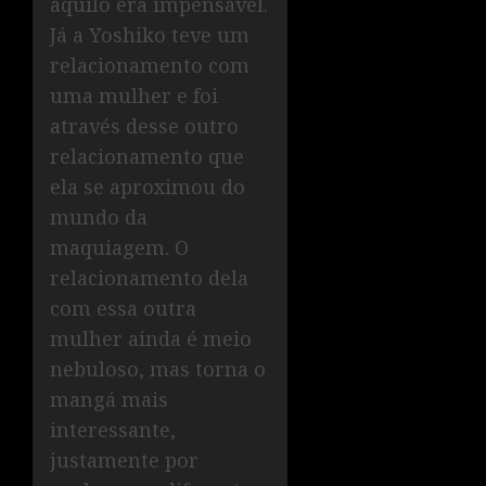
aquilo era impensável.
Já a Yoshiko teve um
relacionamento com
uma mulher e foi
através desse outro
relacionamento que
ela se aproximou do
mundo da
maquiagem. O
relacionamento dela
com essa outra
mulher ainda é meio
nebuloso, mas torna o
mangá mais
interessante,
justamente por