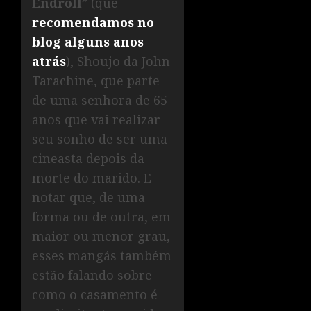
Endroll
” (que
recomendamos no
blog alguns anos
atrás
), Shoujo da John
Tarachine, que parte
de uma senhora de 65
anos que vai realizar
seu sonho de ser uma
cineasta depois da
morte do marido. E
notar que, de uma
forma ou de outra, em
maior ou menor grau,
esses mangás também
estão falando sobre
como o casamento é