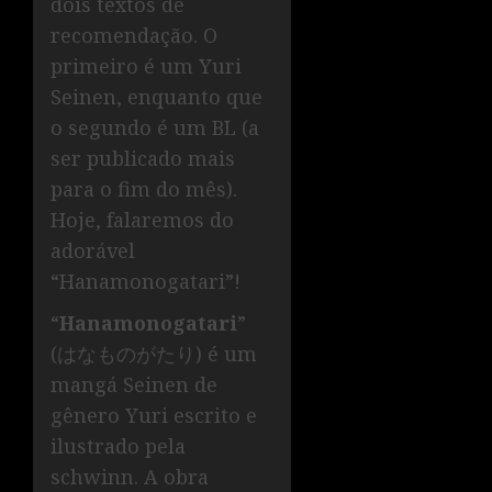
dois textos de
recomendação. O
primeiro é um Yuri
Seinen, enquanto que
o segundo é um BL (a
ser publicado mais
para o fim do mês).
Hoje, falaremos do
adorável
“Hanamonogatari”!
“
Hanamonogatari
”
(はなものがたり) é um
mangá Seinen de
gênero Yuri escrito e
ilustrado pela
schwinn. A obra