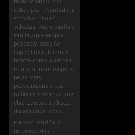
mais se busca e se
cobra por juventude, a
schwinn não só
valoriza, como exalta e
saúda aqueles que
possuem anos de
experiência. É muito
bonito como a autora
tem profundo respeito
pelas suas
personagens e por
todas as vivências que
elas tiveram ao longo
desses anos todos.
E nesse sentido, o
interesse das