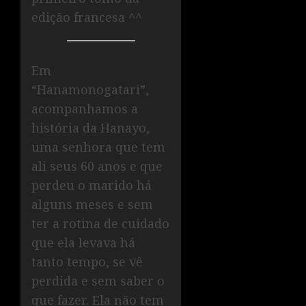
edição francesa ^^
Em
“Hanamonogatari”,
acompanhamos a
história da Hanayo,
uma senhora que tem
ali seus 60 anos e que
perdeu o marido há
alguns meses e sem
ter a rotina de cuidado
que ela levava há
tanto tempo, se vê
perdida e sem saber o
que fazer. Ela não tem