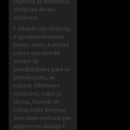
explorar as diferentes
vivências dessas
mulheres.
E falando em vivência,
é igualmente muito
bonito como a autora
coloca um mundo
inteiro de
possibilidades para as
personagens, ao
colocar diferentes
mulheres, todas já
idosas, fazendo as
coisas mais diversas.
Tem uma senhora que
aparece no mangá e