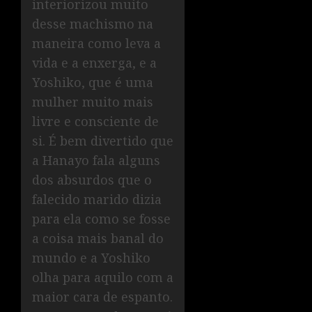
interiorizou muito
desse machismo na
maneira como leva a
vida e a enxerga, e a
Yoshiko, que é uma
mulher muito mais
livre e consciente de
si. É bem divertido que
a Hanayo fala alguns
dos absurdos que o
falecido marido dizia
para ela como se fosse
a coisa mais banal do
mundo e a Yoshiko
olha para aquilo com a
maior cara de espanto.