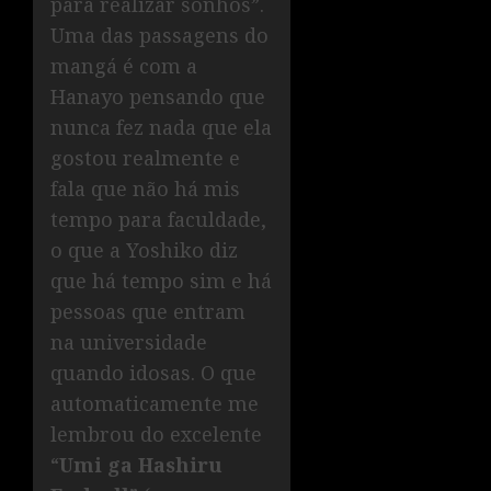
para realizar sonhos”.
Uma das passagens do
mangá é com a
Hanayo pensando que
nunca fez nada que ela
gostou realmente e
fala que não há mis
tempo para faculdade,
o que a Yoshiko diz
que há tempo sim e há
pessoas que entram
na universidade
quando idosas. O que
automaticamente me
lembrou do excelente
“
Umi ga Hashiru