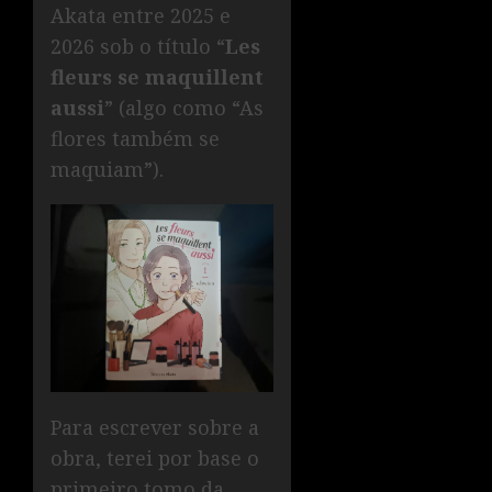
Akata entre 2025 e
2026 sob o título “
Les
fleurs se maquillent
aussi
” (algo como “As
flores também se
maquiam”).
Para escrever sobre a
obra, terei por base o
primeiro tomo da