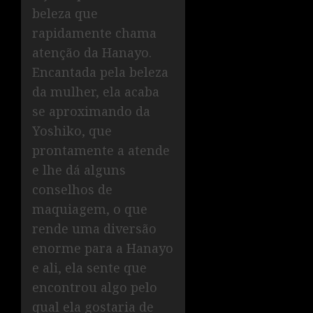
beleza que
rapidamente chama
atenção da Hanayo.
Encantada pela beleza
da mulher, ela acaba
se aproximando da
Yoshiko, que
prontamente a atende
e lhe dá alguns
conselhos de
maquiagem, o que
rende uma diversão
enorme para a Hanayo
e ali, ela sente que
encontrou algo pelo
qual ela gostaria de