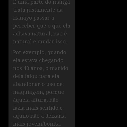
E uma parte do mangá
trata justamente da
Hanayo passar a
perceber que o que ela
achava natural, não é
natural e mudar isso.
Por exemplo, quando
ela estava chegando
nos 40 anos, o marido
dela falou para ela
abandonar o uso de
maquiagem, porque
àquela altura, não
fazia mais sentido e
aquilo não a deixaria
mais jovem/bonita.