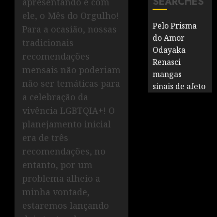
SEARCHES
apresentando e com
ele, o Mês do Orgulho!
Pelo Prisma
Para a ocasião, nossas
do Amor
tradicionais
Odayaka
recomendações
Renasci
mensais não poderiam
mangas
não ser temáticas para
sinais de afeto
a celebração da
vivência LGBTQIA+! O
planejamento inicial
era de três
recomendações, no
entanto, por um
problema alheio a
minha vontade,
estaremos lançando