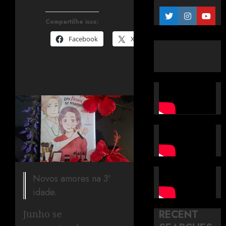
Compartilhe isso:
Facebook
X
Novos amores na 3ª
idade.
RECENT
Junho se