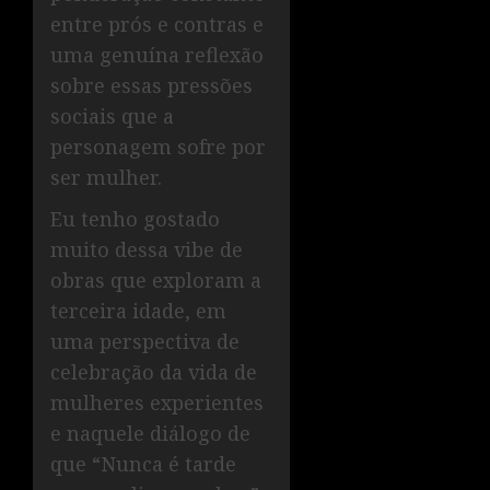
entre prós e contras e
uma genuína reflexão
sobre essas pressões
sociais que a
personagem sofre por
ser mulher.
Eu tenho gostado
muito dessa vibe de
obras que exploram a
terceira idade, em
uma perspectiva de
celebração da vida de
mulheres experientes
e naquele diálogo de
que “Nunca é tarde