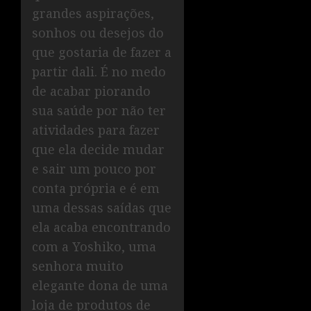
grandes aspirações,
sonhos ou desejos do
que gostaria de fazer a
partir dali. É no medo
de acabar piorando
sua saúde por não ter
atividades para fazer
que ela decide mudar
e sair um pouco por
conta própria e é em
uma dessas saídas que
ela acaba encontrando
com a Yoshiko, uma
senhora muito
elegante dona de uma
loja de produtos de