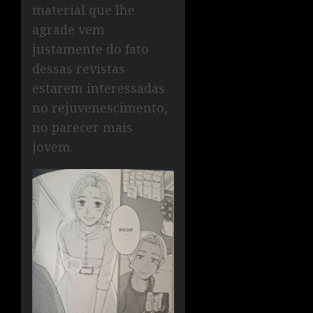
material que lhe
agrade vem
justamente do fato
dessas revistas
estarem interessadas
no rejuvenescimento,
no parecer mais
jovem.