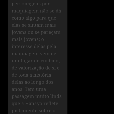
personagens por
maquiagem não se dá
como algo para que
elas se sintam mais
jovens ou se pareçam
mais jovens; o
interesse delas pela
maquiagem vem de
um lugar de cuidado,
de valorização de si e
de toda a história
delas ao longo dos
anos. Tem uma
passagem muito linda
que a Hanayo reflete
justamente sobre o