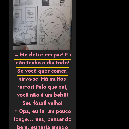
– Me deixe em paz! Eu
não tenho o dia todo!
Se você quer comer,
sirva-se! Há muitos
restos! Pelo que sei,
você não é um bebê!
Seu fóssil velho!
* Ops, eu fui um pouco
longe… mas, pensando
bem, eu teria amado