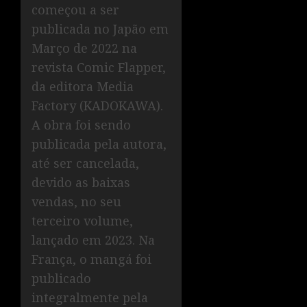
começou a ser
publicada no Japão em
Março de 2022 na
revista Comic Flapper,
da editora Media
Factory (KADOKAWA).
A obra foi sendo
publicada pela autora,
até ser cancelada,
devido as baixas
vendas, no seu
terceiro volume,
lançado em 2023. Na
França, o mangá foi
publicado
integralmente pela