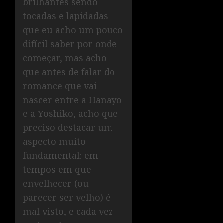
brilhantes sendo
tocadas e lapidadas
que eu acho um pouco
difícil saber por onde
começar, mas acho
que antes de falar do
romance que vai
nascer entre a Hanayo
e a Yoshiko, acho que
preciso destacar um
aspecto muito
fundamental: em
tempos em que
envelhecer (ou
parecer ser velho) é
mal visto, e cada vez