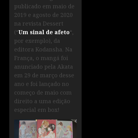
publicado em maio de
2019 e agosto de 2020
na revista Dessert
(“
Um sinal de afeto
“,
por exemplo), da
editora Kodansha. Na
França, o mangá foi
anunciado pela Akata
em 29 de março desse
ano e foi lançado no
começo de maio com
direito a uma edição
especial em box!