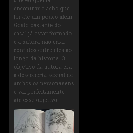
que eu queria
encontrar e acho que
foi até um pouco além.
Gosto bastante do
casal já estar formado
e a autora não criar
conflitos entre eles ao
longo da história. O
objetivo da autora era
a descoberta sexual de
ambos os personagens
e vai perfeitamente
até esse objetivo.