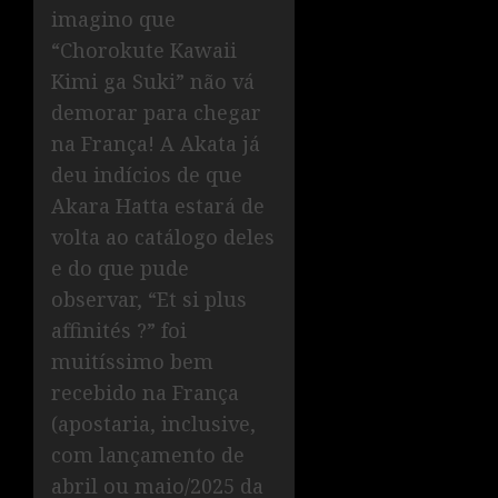
imagino que
“Chorokute Kawaii
Kimi ga Suki” não vá
demorar para chegar
na França! A Akata já
deu indícios de que
Akara Hatta estará de
volta ao catálogo deles
e do que pude
observar, “Et si plus
affinités ?” foi
muitíssimo bem
recebido na França
(apostaria, inclusive,
com lançamento de
abril ou maio/2025 da