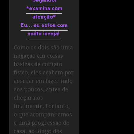
beijando!
*examina com
atenção*
Eu… eu estou com
muita inveja!
Como os dois são uma
negação em coisas
básicas de contato
físico, eles acabam por
acordar em fazer tudo
aos poucos, antes de
chegar nos
finalmente. Portanto,
o que acompanhamos
é uma progressão do
casal ao longo dos