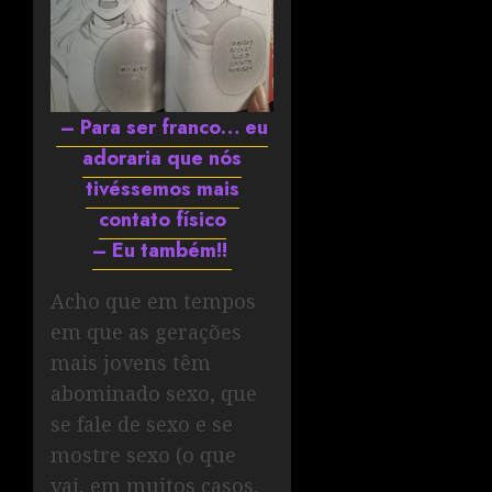
– Para ser franco… eu
adoraria que nós
tivéssemos mais
contato físico
– Eu também!!
Acho que em tempos
em que as gerações
mais jovens têm
abominado sexo, que
se fale de sexo e se
mostre sexo (o que
vai, em muitos casos,