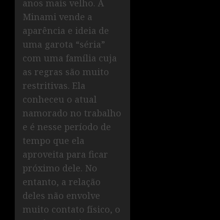
anos mais velho. A
Minami vende a
aparência e ideia de
uma garota “séria”
com uma família cuja
as regras são muito
restritivas. Ela
conheceu o atual
namorado no trabalho
e é nesse período de
tempo que ela
aproveita para ficar
próximo dele. No
entanto, a relação
deles não envolve
muito contato físico, o