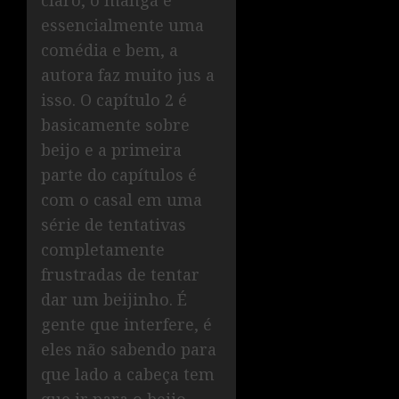
claro, o mangá é
essencialmente uma
comédia e bem, a
autora faz muito jus a
isso. O capítulo 2 é
basicamente sobre
beijo e a primeira
parte do capítulos é
com o casal em uma
série de tentativas
completamente
frustradas de tentar
dar um beijinho. É
gente que interfere, é
eles não sabendo para
que lado a cabeça tem