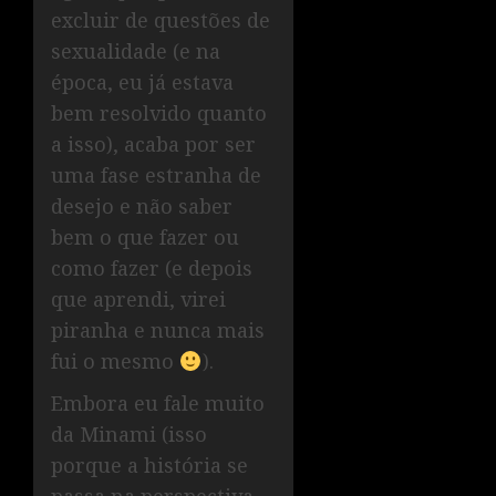
excluir de questões de
sexualidade (e na
época, eu já estava
bem resolvido quanto
a isso), acaba por ser
uma fase estranha de
desejo e não saber
bem o que fazer ou
como fazer (e depois
que aprendi, virei
piranha e nunca mais
fui o mesmo
).
Embora eu fale muito
da Minami (isso
porque a história se