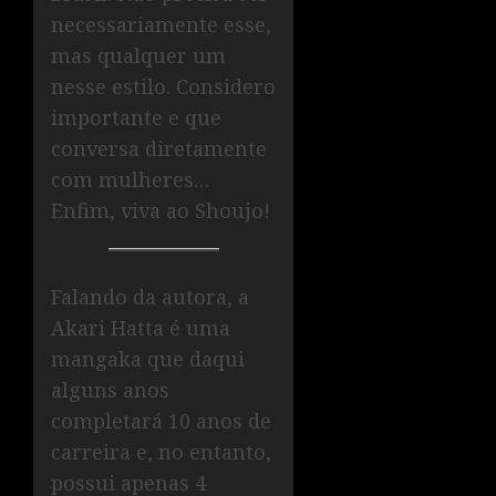
necessariamente esse,
mas qualquer um
nesse estilo. Considero
importante e que
conversa diretamente
com mulheres…
Enfim, viva ao Shoujo!
Falando da autora, a
Akari Hatta é uma
mangaka que daqui
alguns anos
completará 10 anos de
carreira e, no entanto,
possui apenas 4