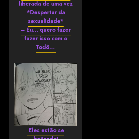
liberada de uma vez
*Despertar da
sexualidade*
– Eu… quero fazer
fazer isso com o
Todô…
Eles estão se