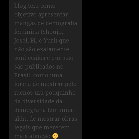
blog tem como
objetivo apresentar
mangás de demografia
feminina (Shoujo,
Josei, BL e Yuri) que
não são exatamente
conhecidos e que não
são publicados no
Brasil, como uma
forma de mostrar pelo
menos um pouquinho
da diversidade da
demografia feminina,
além de mostrar obras
legais que merecem
mais atenção