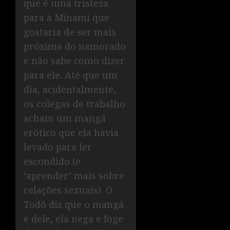
que é uma tristeza
para a Minami que
gostaria de ser mais
próxima do namorado
e não sabe como dizer
para ele. Até que um
dia, acidentalmente,
os colegas de trabalho
acham um mangá
erótico que ela havia
levado para ler
escondido (e
‘aprender’ mais sobre
relações sexuais). O
Todô diz que o mangá
é dele, ela nega e foge