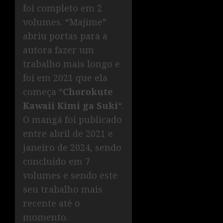
foi completo em 2
volumes. “Majime”
abriu portas para a
autora fazer um
trabalho mais longo e
foi em 2021 que ela
começa “
Chorokute
Kawaii Kimi ga Suki
“.
O mangá foi publicado
entre abril de 2021 e
janeiro de 2024, sendo
concluído em 7
volumes e sendo este
seu trabalho mais
recente até o
momento.