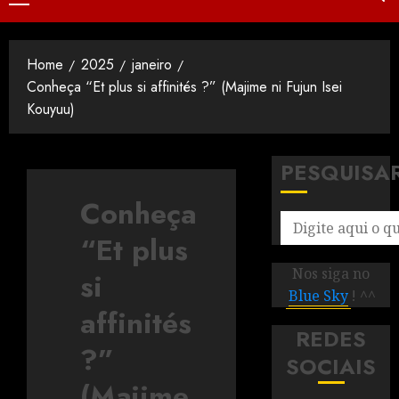
Home
2025
janeiro
Conheça “Et plus si affinités ?” (Majime ni Fujun Isei
Kouyuu)
PESQUISA
Conheça
“Et plus
Nos siga no
si
Blue Sky
! ^^
affinités
REDES
?”
SOCIAIS
(Majime