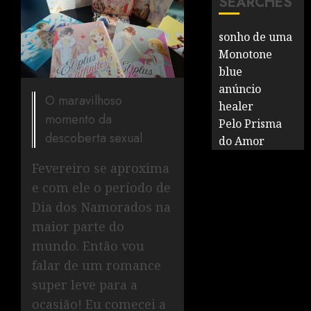
SEARCHES
sonho de uma
Monotone
blue
anúncio
O maravilhoso
healer
momento da
Pelo Prisma
descoberta sexual
do Amor
Fevereiro se aproxima
e com ele o período de
Dia dos Namorados na
maior parte do
mundo. Então vou
falar de um romance
super leve para a
ocasião! Eu comecei a