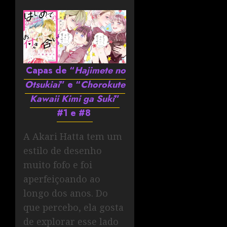
Capas de “
Hajimete no
Otsukiai
” e “
Chorokute
Kawaii Kimi ga Suki
”
#1 e #8
A Akari Hatta tem um
estilo de desenho
muito fofo e foi
aperfeiçoando ao
longo dos anos. Do
que percebo, ela gosta
de explorar esse lado