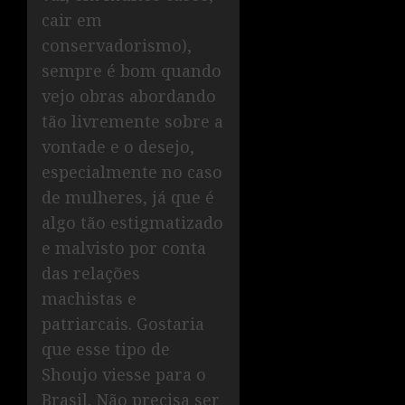
cair em
conservadorismo),
sempre é bom quando
vejo obras abordando
tão livremente sobre a
vontade e o desejo,
especialmente no caso
de mulheres, já que é
algo tão estigmatizado
e malvisto por conta
das relações
machistas e
patriarcais. Gostaria
que esse tipo de
Shoujo viesse para o
Brasil. Não precisa ser