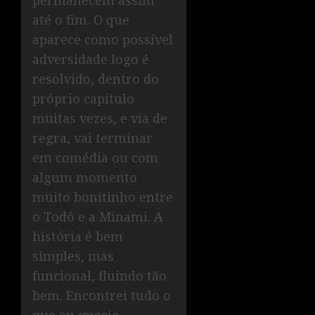
permanecem assim
até o fim. O que
aparece como possível
adversidade logo é
resolvido, dentro do
próprio capítulo
muitas vezes, e via de
regra, vai terminar
em comédia ou com
algum momento
muito bonitinho entre
o Todô e a Minami. A
história é bem
simples, mas
funcional, fluindo tão
bem. Encontrei tudo o