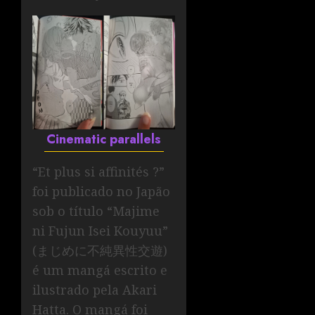
Cinematic parallels
“Et plus si affinités ?”
foi publicado no Japão
sob o título “Majime
ni Fujun Isei Kouyuu”
(まじめに不純異性交遊)
é um mangá escrito e
ilustrado pela Akari
Hatta. O mangá foi