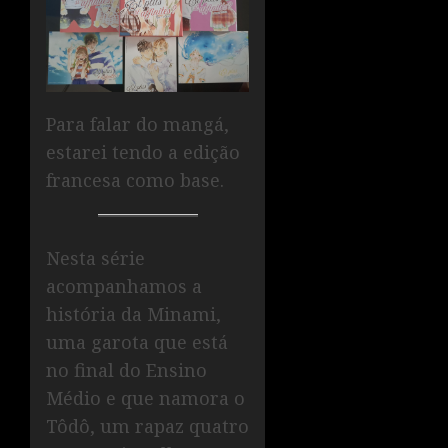
Para falar do mangá,
estarei tendo a edição
francesa como base.
Nesta série
acompanhamos a
história da Minami,
uma garota que está
no final do Ensino
Médio e que namora o
Tôdô, um rapaz quatro