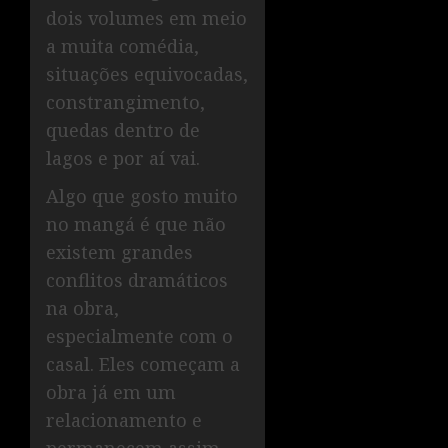
dois volumes em meio
a muita comédia,
situações equivocadas,
constrangimento,
quedas dentro de
lagos e por aí vai.
Algo que gosto muito
no mangá é que não
existem grandes
conflitos dramáticos
na obra,
especialmente com o
casal. Eles começam a
obra já em um
relacionamento e