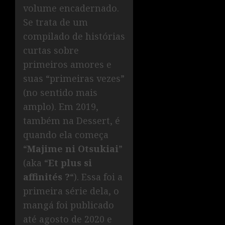
volume encadernado.
Se trata de um
compilado de histórias
curtas sobre
primeiros amores e
suas “primeiras vezes”
(no sentido mais
amplo). Em 2019,
também na Dessert, é
quando ela começa
“
Majime ni Otsukiai
”
(aka “
Et plus si
affinités ?
“). Essa foi a
primeira série dela, o
mangá foi publicado
até agosto de 2020 e