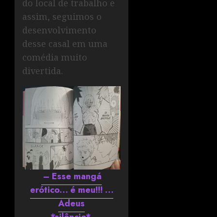
do local de trabalho e
assim, seguimos o
desenvolvimento
desse casal em uma
comédia muito
divertida.
– Esse mangá
erótico… é meu!!! …
Adeus