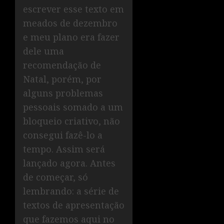
escrever esse texto em
meados de dezembro
e meu plano era fazer
dele uma
recomendação de
Natal, porém, por
alguns problemas
pessoais somado a um
bloqueio criativo, não
consegui fazê-lo a
tempo. Assim será
lançado agora. Antes
de começar, só
lembrando: a série de
textos de apresentação
que fazemos aqui no