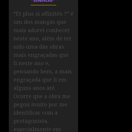
*silêncio*
“Et plus si affinités ?” é
um dos mangás que
mais adorei conhecer
neste ano, além de ter
sido uma das obras
mais engraçadas que
li neste ano e,
pensando bem, a mais
engraçada que li em
alguns anos até.
Ocorre que a obra me
pegou muito por me
identificar com a
protagonista,
especialmente em