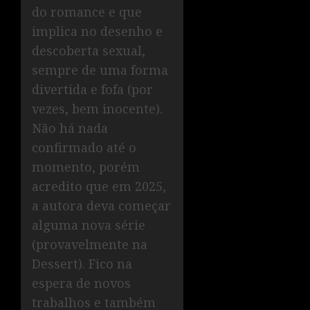
do romance e que
implica no desenho e
descoberta sexual,
sempre de uma forma
divertida e fofa (por
vezes, bem inocente).
Não há nada
confirmado até o
momento, porém
acredito que em 2025,
a autora deva começar
alguma nova série
(provavelmente na
Dessert). Fico na
espera de novos
trabalhos e também