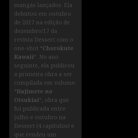
mangás lançados. Ela
debutou em outubro
de 2017 na edição de
dezembro/17 da
revista Dessert com o
one-shot “
Chorokute
Kawaii
“. No ano
seguinte, ela publicou
a primeira obra a ser
compilada em volume:
“
Hajimete no
Otsukiai
“, obra que
foi publicada entre
julho e outubro na
Dessert (4 capítulos) e
que rendeu um