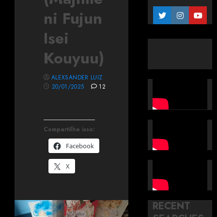
ni Fujun
Isei
Kouyuu)
ALEXSANDER LUIZ
20/01/2025
12
Compartilhe isso:
Facebook
X
RECENT