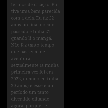
termos de criação. Eu
tive uma bem parecida
com a dela. Eu fiz 22
anos no final do ano
passado e tinha 21
quando li o mangá.
Não faz tanto tempo
que passei a me
aventurar
sexualmente (a minha
primeira vez foi em
2023, quando eu tinha
20 anos) e esse é um
período um tanto
divertido olhando
agora, porque se