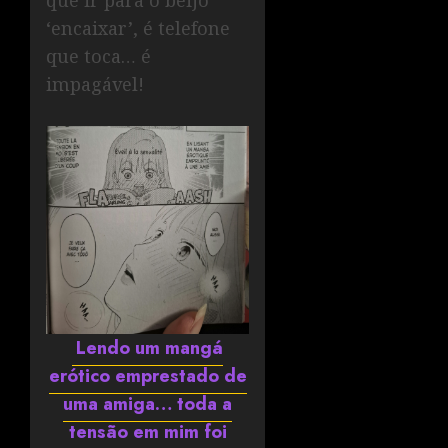
que ir para o beijo
‘encaixar’, é telefone
que toca… é
impagável!
Lendo um mangá
erótico emprestado de
uma amiga… toda a
tensão em mim foi