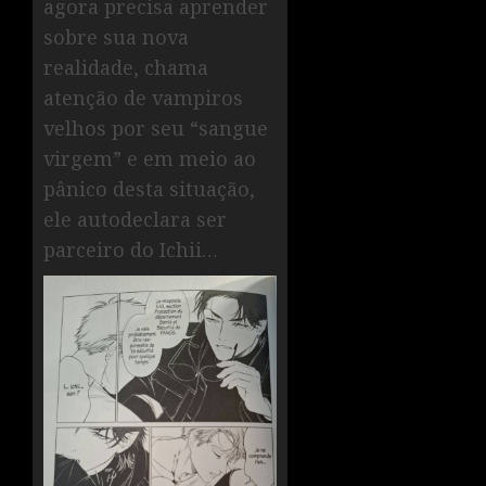
agora precisa aprender
sobre sua nova
realidade, chama
atenção de vampiros
velhos por seu “sangue
virgem” e em meio ao
pânico desta situação,
ele autodeclara ser
parceiro do Ichii…