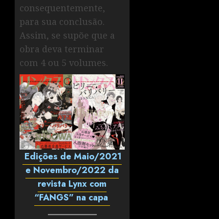
consequentemente,
para sua conclusão.
Assim, se supõe que a
obra deva terminar
com 4 ou 5 volumes.
Edições de Maio/2021
e Novembro/2022 da
revista Lynx com
“FANGS” na capa