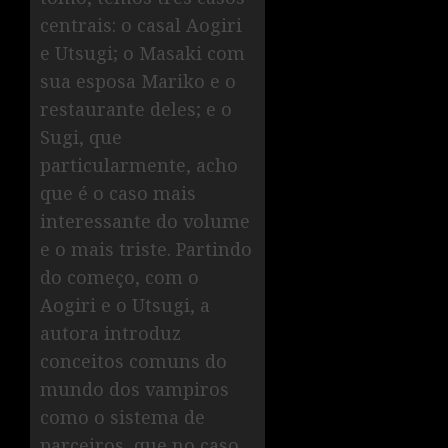
centrais: o casal Aogiri
e Utsugi; o Masaki com
sua esposa Mariko e o
restaurante deles; e o
Sugi, que
particularmente, acho
que é o caso mais
interessante do volume
e o mais triste. Partindo
do começo, com o
Aogiri e o Utsugi, a
autora introduz
conceitos comuns do
mundo dos vampiros
como o sistema de
parceiros, que no caso