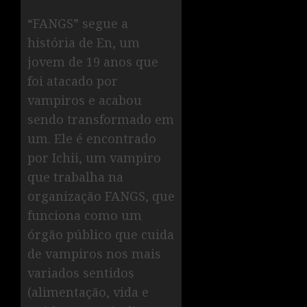
“FANGS” segue a
história de En, um
jovem de 19 anos que
foi atacado por
vampiros e acabou
sendo transformado em
um. Ele é encontrado
por Ichii, um vampiro
que trabalha na
organização FANGS, que
funciona como um
órgão público que cuida
de vampiros nos mais
variados sentidos
(alimentação, vida e