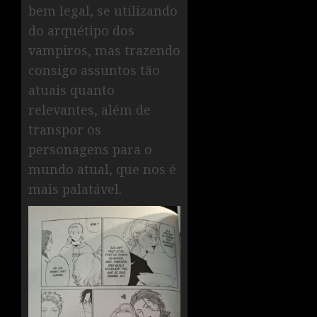
bem legal, se utilizando
do arquétipo dos
vampiros, mas trazendo
consigo assuntos tão
atuais quanto
relevantes, além de
transpor os
personagens para o
mundo atual, que nos é
mais palatável.