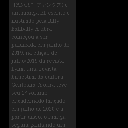
“FANGS” (ファングス) é
um mangá BL escrito e
ilustrado pela Billy
Balibally. A obra
começou a ser
publicada em junho de
2019, na edição de
julho/2019 da revista
Lynx, uma revista
bimestral da editora
Gentosha. A obra teve
seu 1º volume
encadernado lançado
em julho de 2020 e a
partir disso, o mangá
seguiu ganhando um