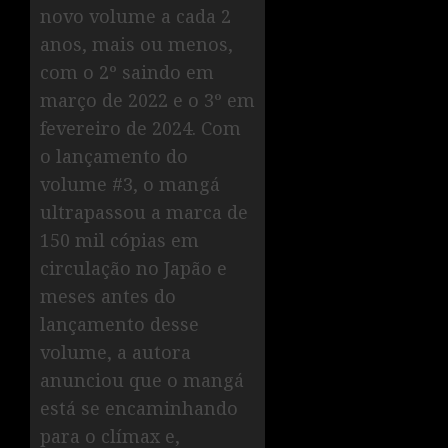
novo volume a cada 2
anos, mais ou menos,
com o 2º saindo em
março de 2022 e o 3º em
fevereiro de 2024. Com
o lançamento do
volume #3, o mangá
ultrapassou a marca de
150 mil cópias em
circulação no Japão e
meses antes do
lançamento desse
volume, a autora
anunciou que o mangá
está se encaminhando
para o clímax e,