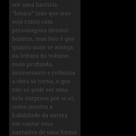
ser uma história
“básica” (não que isso
seja ruim) com
personagens (muito)
bonitos, mas fato é que
quanto mais se avança
na leitura do volume,
mais profunda,
interessante e reflexiva
a obra se torna, o que
não só pode ser uma
bela surpresa por si só,
como mostra a
habilidade da autora
em contar essa
narrativa de uma forma