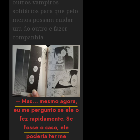
outros vampiros
solitários para que pelo
menos possam cuidar
um do outro e fazer
companhia.
– Mas… mesmo agora,
eu me pergunto se ele o
fez rapidamente. Se
fosse o caso, ele
poderia ter me