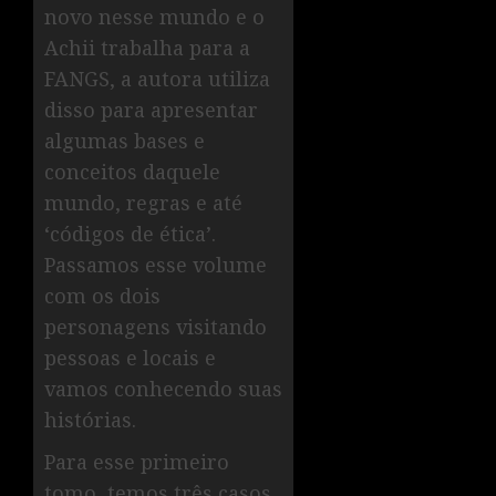
novo nesse mundo e o
Achii trabalha para a
FANGS, a autora utiliza
disso para apresentar
algumas bases e
conceitos daquele
mundo, regras e até
‘códigos de ética’.
Passamos esse volume
com os dois
personagens visitando
pessoas e locais e
vamos conhecendo suas
histórias.
Para esse primeiro
tomo, temos três casos