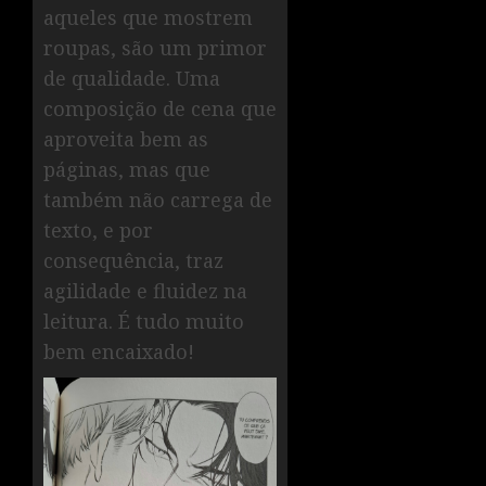
aqueles que mostrem
roupas, são um primor
de qualidade. Uma
composição de cena que
aproveita bem as
páginas, mas que
também não carrega de
texto, e por
consequência, traz
agilidade e fluidez na
leitura. É tudo muito
bem encaixado!