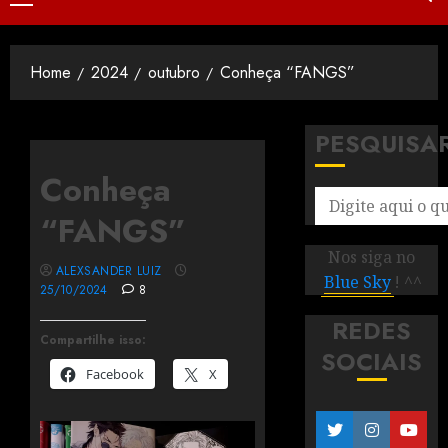
Home
2024
outubro
Conheça “FANGS”
PESQUISA
Conheça
“FANGS”
Nos siga no
ALEXSANDER LUIZ
Blue Sky
! ^^
25/10/2024
8
REDES
Compartilhe isso:
SOCIAIS
Facebook
X