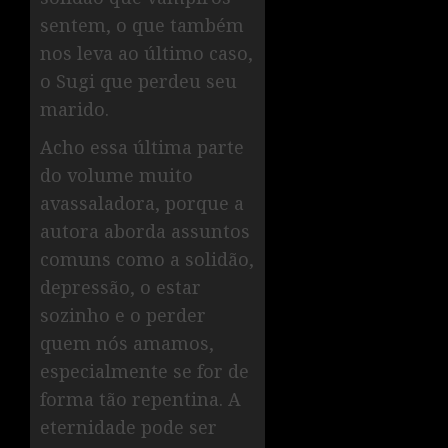
sentem, o que também
nos leva ao último caso,
o Sugi que perdeu seu
marido.
Acho essa última parte
do volume muito
avassaladora, porque a
autora aborda assuntos
comuns como a solidão,
depressão, o estar
sozinho e o perder
quem nós amamos,
especialmente se for de
forma tão repentina. A
eternidade pode ser