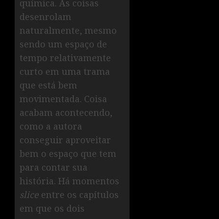
química. As coisas
desenrolam
naturalmente, mesmo
sendo um espaço de
tempo relativamente
curto em uma trama
que está bem
movimentada. Coisa
acabam acontecendo,
como a autora
conseguir aproveitar
bem o espaço que tem
para contar sua
história. Há momentos
slice
entre os capítulos
em que os dois