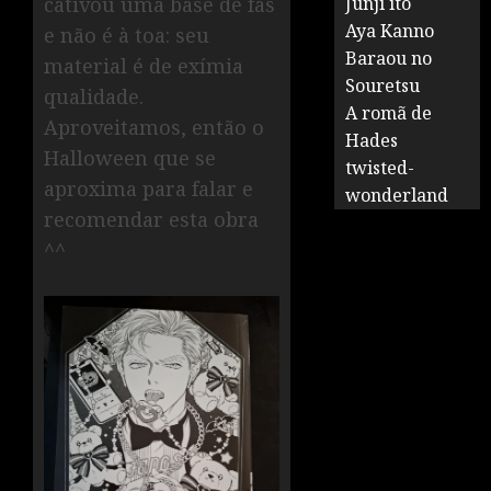
cativou uma base de fãs
Junji ito
Aya Kanno
e não é à toa: seu
Baraou no
material é de exímia
Souretsu
qualidade.
A romã de
Aproveitamos, então o
Hades
Halloween que se
twisted-
aproxima para falar e
wonderland
recomendar esta obra
^^