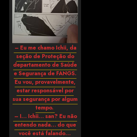
– Eu me chamo Ichii, da
seção de Proteção do
departamento de Saúde
e Segurança de FANGS.
Eu vou, provavelmente,
estar responsável por
sua segurança por algum
tempo.
– I… Ichii… san? Eu não
entendo nada… do que
você está falando…