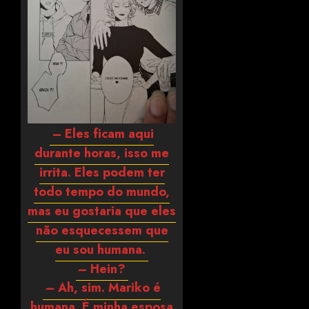
– Eles ficam aqui
durante horas, isso me
irrita. Eles podem ter
todo tempo do mundo,
mas eu gostaria que eles
não esquecessem que
eu sou humana.
– Hein?
– Ah, sim. Mariko é
humana. É minha esposa