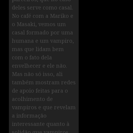
deles serve como casal.
No café com a Mariko e
o Masaki, vemos um
casal formado por uma
humana e um vampiro,
mas que lidam bem
com o fato dela
envelhecer e ele não.
Mas não só isso, ali
também mostram redes
de apoio feitas para o
acolhimento de
vampiros e que revelam
a informação
interessante quanto à
solidão que vampiros