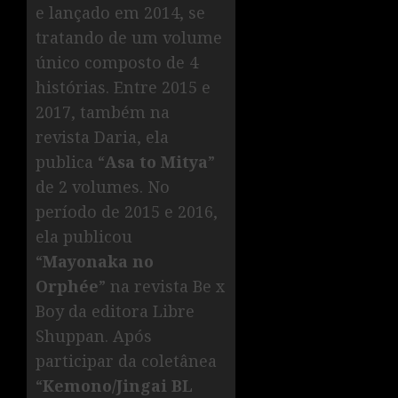
e lançado em 2014, se
tratando de um volume
único composto de 4
histórias. Entre 2015 e
2017, também na
revista Daria, ela
publica “
Asa to Mitya
”
de 2 volumes. No
período de 2015 e 2016,
ela publicou
“
Mayonaka no
Orphée
” na revista Be x
Boy da editora Libre
Shuppan. Após
participar da coletânea
“
Kemono/Jingai BL