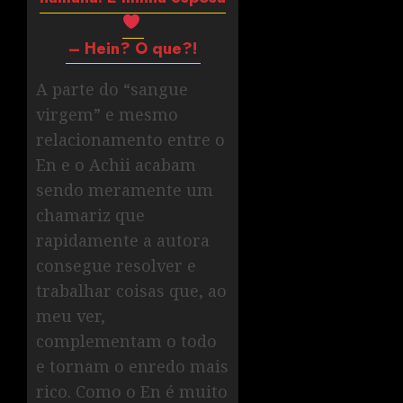
– Hein? O que?!
A parte do “sangue
virgem” e mesmo
relacionamento entre o
En e o Achii acabam
sendo meramente um
chamariz que
rapidamente a autora
consegue resolver e
trabalhar coisas que, ao
meu ver,
complementam o todo
e tornam o enredo mais
rico. Como o En é muito