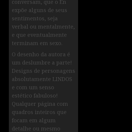
conversam, que o En
expõe alguns de seus
sentimentos, seja
verbal ou mentalmente,
e que eventualmente
terminam em sexo.
O desenho da autora é
um deslumbre a parte!
Designs de personagens
absolutamente LINDOS
e com um senso
estético fabuloso!
Qualquer página com
quadros inteiros que
focam em algum
detalhe ou mesmo