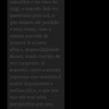
cansativa e no caso do
Sugi, o marido dele foi
queimado pelo sol, o
que deixou ele perdido
e sem rumo, com a
eterna vontade de
morrer (e a certa
altura, impossibilidade
disso), sendo motivo de
seu tormento. A
maneira como a autora
expressa esse assunto é
muito deprimente e
melancólico, o que por
sua vez traz uma
perspectiva que nos