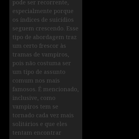
pode ser recorrente,
especialmente porque
os índices de suicídios
seguem crescendo. Esse
tipo de abordagem traz
um certo frescor às
tramas de vampiros,
pois não costuma ser
um tipo de assunto
comum nos mais
famosos. É mencionado,
inclusive, como
vampiros tem se
tornado cada vez mais
solitários e que eles
tentam encontrar