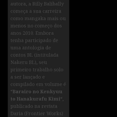
autora, a Billy Balibally
começa a sua carreira
como mangaka mais ou
menos no começo dos
anos 2010. Embora
tenha participado de
uma antologia de
contos BL (intitulada
Nakeru BL), seu
primeiro trabalho solo
a ser lançado e
compilado em volume é
“
Barairo no Kenkyuu
to Hanakurafu Kimi
“,
publicado na revista
Daria (Frontier Works)