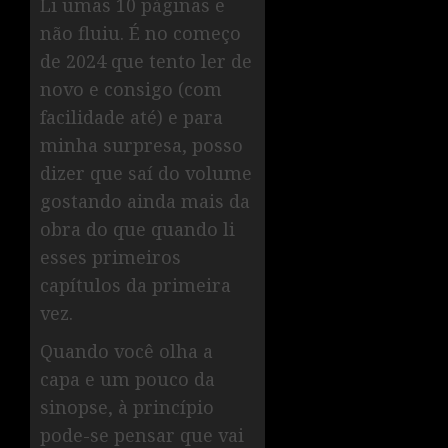
Li umas 10 páginas e
não fluiu. É no começo
de 2024 que tento ler de
novo e consigo (com
facilidade até) e para
minha surpresa, posso
dizer que saí do volume
gostando ainda mais da
obra do que quando li
esses primeiros
capítulos da primeira
vez.
Quando você olha a
capa e um pouco da
sinopse, à princípio
pode-se pensar que vai