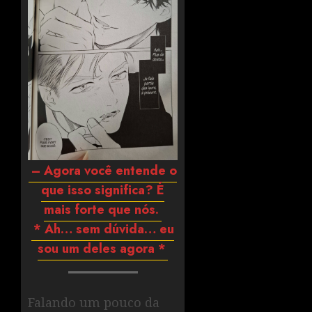
– Agora você entende o
que isso significa? É
mais forte que nós.
* Ah… sem dúvida… eu
sou um deles agora *
Falando um pouco da