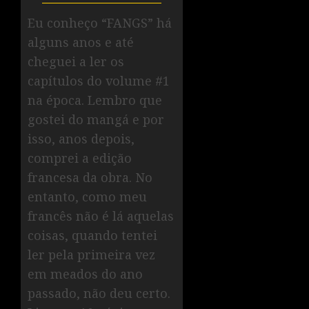
Eu conheço “FANGS” há
alguns anos e até
cheguei a ler os
capítulos do volume #1
na época. Lembro que
gostei do mangá e por
isso, anos depois,
comprei a edição
francesa da obra. No
entanto, como meu
francês não é lá aquelas
coisas, quando tentei
ler pela primeira vez
em meados do ano
passado, não deu certo.