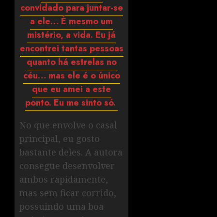
convidado para juntar-se
a ele… É mesmo um
mistério, a vida. Eu já
encontrei tantas pessoas
quanto há estrelas no
céu… mas ele é o único
que eu amei a este
ponto. Eu me sinto só.
No que envolve o casal
principal, eu gosto
bastante deles. A autora
consegue desenvolver
ambos rapidamente,
mas sem ficar corrido,
possuindo uma boa