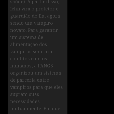
saúde). A partir disso,
Ichii vira o protetor e
guardião do En, agora
sendo um vampiro
novato. Para garantir
um sistema de
alimentação dos
vampiros sem criar
conflitos com os
humanos, a FANGS
organizou um sistema
de parceria entre
vampiros para que eles
supram suas
necessidades
mutualmente. En, que