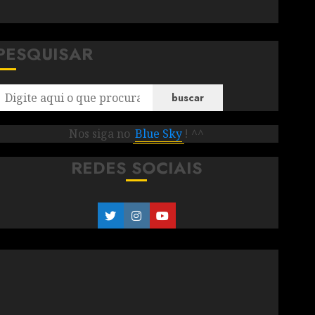
PESQUISAR
buscar
Nos siga no
Blue Sky
! ^^
REDES SOCIAIS