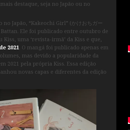
mais destaque, seja no Japão ou no
ado no Japão, “Kakeochi Girl” (かけおちガー
Battan. Ele foi publicado entre outubro de
u Kiss, uma ‘revista-irmã’ da Kiss e que,
de 2021
. O mangá foi publicado apenas em
 volumes, mas devido a popularidade da
m 2021 pela própria Kiss. Essa edição
anhou novas capas e diferentes da edição