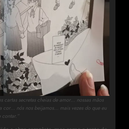
s cartas secretas cheias de amor… nossas mãos
ma cor… nós nos beijamos… mais vezes do que eu
 contar.”