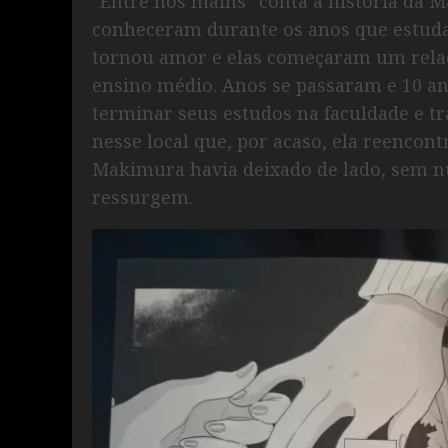
“Entre nos mains” conta a história da 
conheceram durante os anos que estud
tornou amor e elas começaram um rela
ensino médio. Anos se passaram e 10 an
terminar seus estudos na faculdade e tr
nesse local que, por acaso, ela reencon
Makimura havia deixado de lado, sem n
ressurgem.