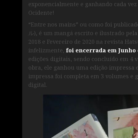
exponencialmente e ganhando cada vez 
Ocidente!
“Entre nos mains” ou como foi public
ル), é um mangá escrito e ilustrado pela 
2018 e Fevereiro de 2020 na revista Hats
infelizmente,
foi encerrada em Junho 
edições digitais, sendo concluído em 4
obra, ele ganhou uma edição impressa e
impressa foi completa em 3 volumes e g
digital.