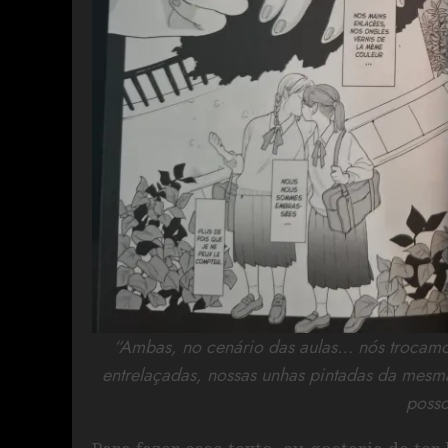
“Ambas, no cenário das aulas… nós trocamo
entrelaçadas, nossas unhas pintadas da mes
posso