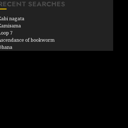
RECENT SEARCHES
Kabi nagata
Kamisama
Loop 7
Ascendance of bookworm
Ohana