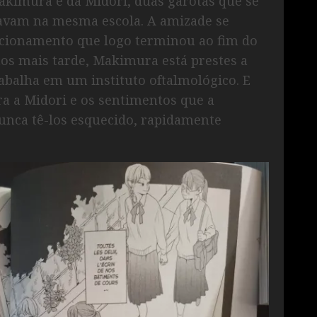
Makimura e da Midori, duas garotas que se
avam na mesma escola. A amizade se
cionamento que logo terminou ao fim do
os mais tarde, Makimura está prestes a
abalha em um instituto oftalmológico. E
tra a Midori e os sentimentos que a
unca tê-los esquecido, rapidamente