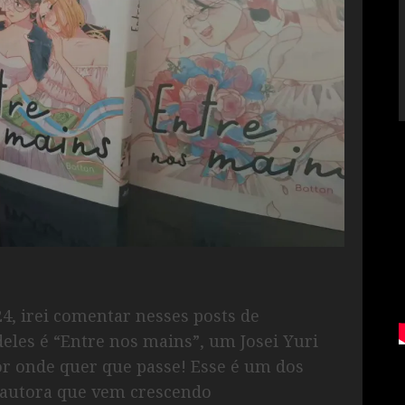
4, irei comentar nesses posts de
eles é “Entre nos mains”, um Josei Yuri
or onde quer que passe! Esse é um dos
 autora que vem crescendo