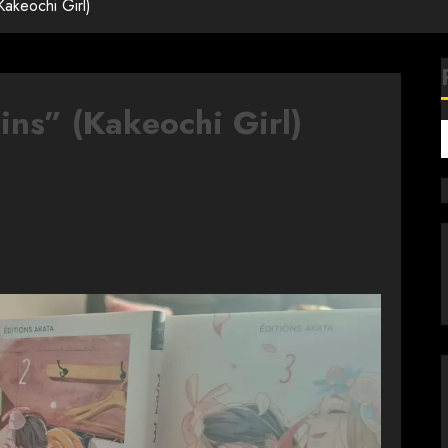
akeochi Girl)
ns” (Kakeochi Girl)