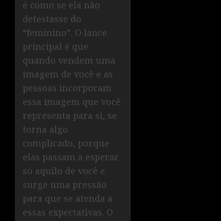
é como se ela não
detestasse do
“feminino”. O lance
principal é que
quando vendem uma
imagem de você e as
pessoas incorporam
essa imagem que você
representa para si, se
torna algo
complicado, porque
elas passam a esperar
só aquilo de você e
surge uma pressão
para que se atenda a
essas expectativas. O