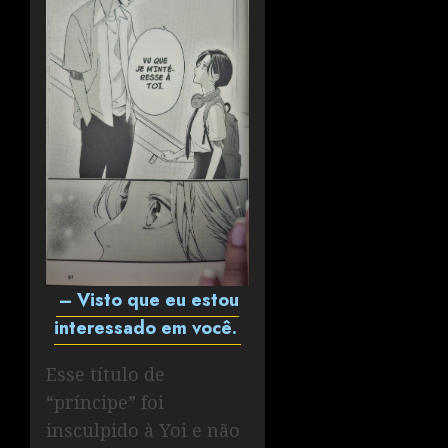
– Visto que eu estou
interessado em você.
Esse título de
“príncipe” foi
insculpido à Yoi e não