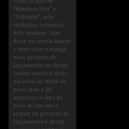
como já falei de
“Hananoi-kun” e
“Yubisaki”, acho
simbólico comentar
dele também. Vale
dizer, eu queria lançar
o texto com o mangá
mais próximo do
lançamento no Brasil
(assim usaria o título
nacional no título do
post), mas a JBC
anunciou a obra há
mais de um ano e
sequer há previsão de
lançamento e decidi