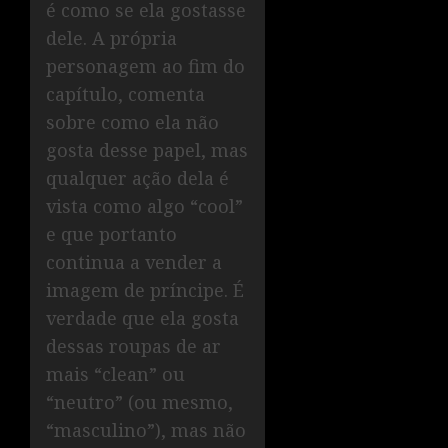
é como se ela gostasse
dele. A própria
personagem ao fim do
capítulo, comenta
sobre como ela não
gosta desse papel, mas
qualquer ação dela é
vista como algo “cool”
e que portanto
continua a vender a
imagem de príncipe. É
verdade que ela gosta
dessas roupas de ar
mais “clean” ou
“neutro” (ou mesmo,
“masculino”), mas não