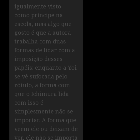
igualmente visto
como príncipe na
escola, mas algo que
gosto é que a autora
trabalha com duas
formas de lidar com a
imposição desses
papéis: enquanto a Yoi
se vê sufocada pelo
rótulo, a forma com
que o Ichimura lida
com isso é
simplesmente não se
importar. A forma que
veem ele ou deixam de
ver, ele não se importa