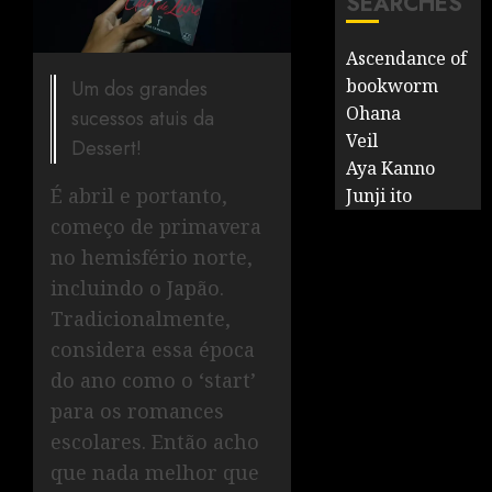
SEARCHES
Ascendance of
bookworm
Um dos grandes
Ohana
sucessos atuis da
Veil
Dessert!
Aya Kanno
É abril e portanto,
Junji ito
começo de primavera
no hemisfério norte,
incluindo o Japão.
Tradicionalmente,
considera essa época
do ano como o ‘start’
para os romances
escolares. Então acho
que nada melhor que