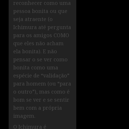
reconhecer como uma
pessoa bonita ou que
seja atraente (o
Ichimura até pergunta
para os amigos COMO
que eles não acham
ela bonita). E não
pensar o se ver como
bonita como uma
espécie de “validação”
para homem (ou “para
o outro”), mas como é
bom se ver e se sentir
bem com a própria
imagem.
O Ichimura é