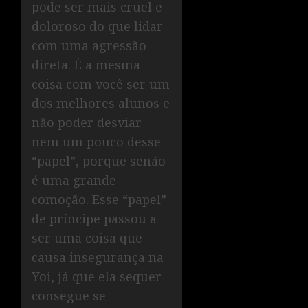
pode ser mais cruel e
doloroso do que lidar
com uma agressão
direta. É a mesma
coisa com você ser um
dos melhores alunos e
não poder desviar
nem um pouco desse
“papel”, porque senão
é uma grande
comoção. Esse “papel”
de príncipe passou a
ser uma coisa que
causa insegurança na
Yoi, já que ela sequer
consegue se