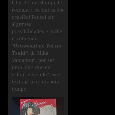
falar de um Shoujo de
romance escolar nesta
ocasião! Pensei em
algumas
possibilidades e acabei
escolhendo
“
Uruwashi no Yoi no
Tsuki
“, da Mika
Yamamori, por ser
uma obra que eu
estou “devendo” esse
texto já tem um bom
tempo.