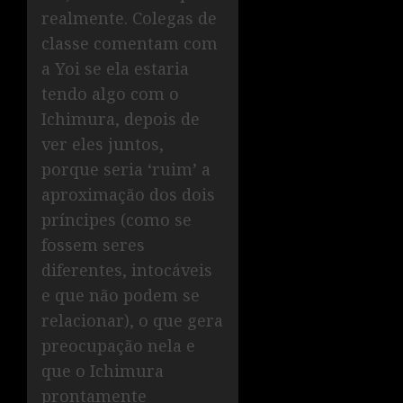
realmente. Colegas de
classe comentam com
a Yoi se ela estaria
tendo algo com o
Ichimura, depois de
ver eles juntos,
porque seria ‘ruim’ a
aproximação dos dois
príncipes (como se
fossem seres
diferentes, intocáveis
e que não podem se
relacionar), o que gera
preocupação nela e
que o Ichimura
prontamente