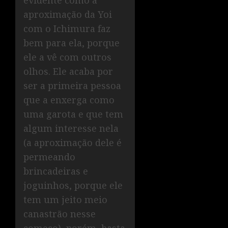
aproximação da Yoi
com o Ichimura faz
bem para ela, porque
ele a vê com outros
olhos. Ele acaba por
ser a primeira pessoa
que a enxerga como
uma garota e que tem
algum interesse nela
(a aproximação dele é
permeando
brincadeiras e
joguinhos, porque ele
tem um jeito meio
canastrão nesse
começo), porém, basta