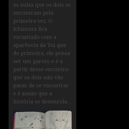
as aulas que os dois se
encontram pela
primeira vez. O
Ichimura fica
encantado com a
aparência da Yoi que
de primeira, ele pensa
ser um garoto e é a
partir desse encontro
que os dois não vão
parar de se encontrar
e é assim que a
história se desenrola…