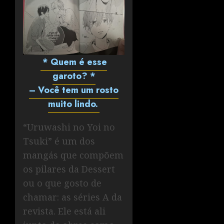
* Quem é esse
garoto? *
– Você tem um rosto
muito lindo.
“Uruwashi no Yoi no
Tsuki” é um dos
mangás que compõem
os pilares da Dessert
ou o que gosto de
chamar: as séries A da
revista. Ele está ali