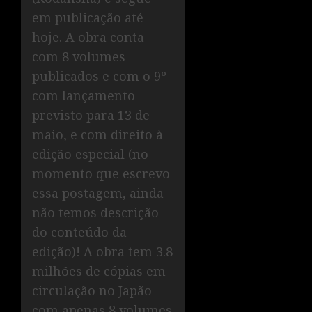
em publicação até
hoje. A obra conta
com 8 volumes
publicados e com o 9º
com lançamento
previsto para 13 de
maio, e com direito à
edição especial (no
momento que escrevo
essa postagem, ainda
não temos descrição
do conteúdo da
edição)! A obra tem 3.8
milhões de cópias em
circulação no Japão
com apenas 8 volumes