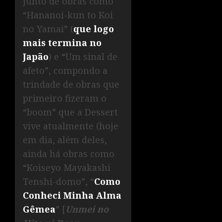
junto de obras como
“Hananoi-kun to Koi
no Yamai” (
que logo
mais termina no
Japão
) e “Um sinal de
afeto”, compondo a
trindade de obras que
primeiro fizeram o
“boom” que a Dessert
vive atualmente (hoje
em dia, além deles,
ainda há obras como
“Koiseyo Mayakashi
Tenshi-domo”, “
Como
Conheci Minha Alma
Gêmea
” [
Unmei no