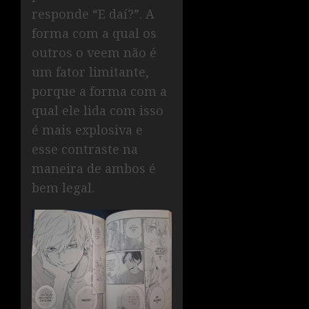
responde “E daí?”. A
forma com a qual os
outros o veem não é
um fator limitante,
porque a forma com a
qual ele lida com isso
é mais explosiva e
esse contraste na
maneira de ambos é
bem legal.