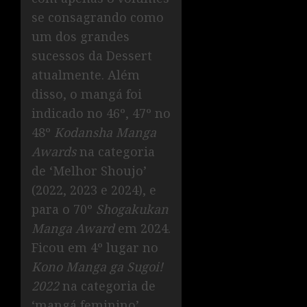
se consagrando como
um dos grandes
sucessos da Dessert
atualmente. Além
disso, o mangá foi
indicado no 46º, 47º no
48º
Kodansha Manga
Awards
na categoria
de ‘Melhor Shoujo’
(2022, 2023 e 2024), e
para o 70º
Shogakukan
Manga Award
em 2024.
Ficou em 4º lugar no
Kono Manga ga Sugoi!
2022
na categoria de
‘mangá feminino’,