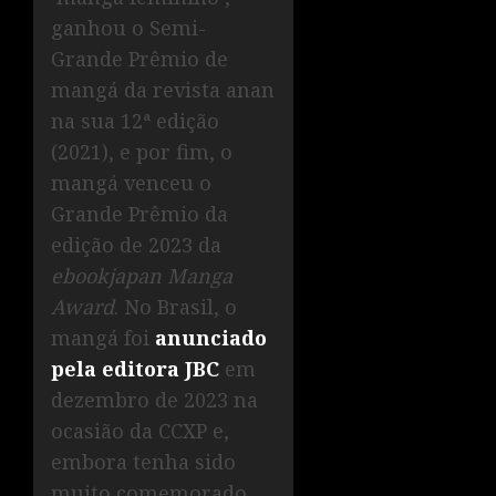
ganhou o Semi-
Grande Prêmio de
mangá da revista anan
na sua 12ª edição
(2021), e por fim, o
mangá venceu o
Grande Prêmio da
edição de 2023 da
ebookjapan Manga
Award
. No Brasil, o
mangá foi
anunciado
pela editora JBC
em
dezembro de 2023 na
ocasião da CCXP e,
embora tenha sido
muito comemorado