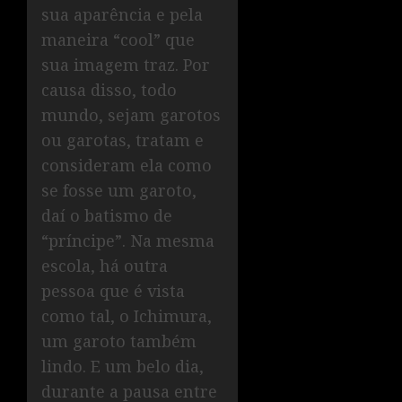
sua aparência e pela
maneira “cool” que
sua imagem traz. Por
causa disso, todo
mundo, sejam garotos
ou garotas, tratam e
consideram ela como
se fosse um garoto,
daí o batismo de
“príncipe”. Na mesma
escola, há outra
pessoa que é vista
como tal, o Ichimura,
um garoto também
lindo. E um belo dia,
durante a pausa entre