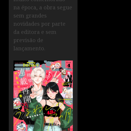
na época, a obra segue
sem grandes
novidades por parte
da editora e sem
previsão de
lançamento.