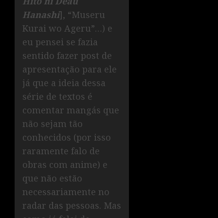
Hito ni Deau
Hanashi
], “Museru
Kurai wo Ageru”…) e
eu pensei se fazia
sentido fazer post de
apresentação para ele
já que a ideia dessa
série de textos é
comentar mangás que
não sejam tão
conhecidos (por isso
raramente falo de
obras com anime) e
que não estão
necessariamente no
radar das pessoas. Mas