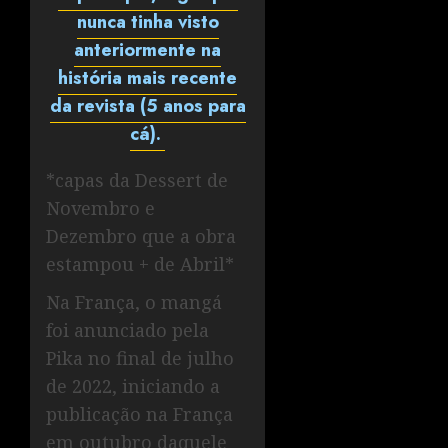
nunca tinha visto
anteriormente na
história mais recente
da revista (5 anos para
cá).
*capas da Dessert de
Novembro e
Dezembro que a obra
estampou + de Abril*
Na França, o mangá
foi anunciado pela
Pika no final de julho
de 2022, iniciando a
publicação na França
em outubro daquele