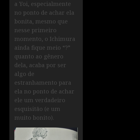
a Yoi, especialmente
no ponto de achar ela
bonita, mesmo que
nesse primeiro
momento, o Ichimura
ainda fique meio “?”
quanto ao gênero
dela, acaba por ser
algo de
estranhamento para
ela no ponto de achar
ele um verdadeiro
esquisitão (e um
muito bonito).