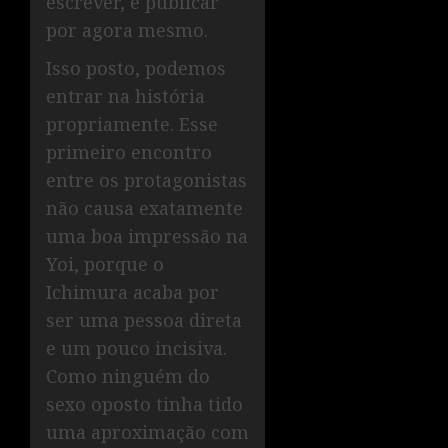
escrever, e publicar
por agora mesmo.
Isso posto, podemos
entrar na história
propriamente. Esse
primeiro encontro
entre os protagonistas
não causa exatamente
uma boa impressão na
Yoi, porque o
Ichimura acaba por
ser uma pessoa direta
e um pouco incisiva.
Como ninguém do
sexo oposto tinha tido
uma aproximação com