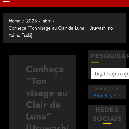
Home
2025
abril
Conheça “Ton visage au Clair de Lune” (Uruwashi no
Yoi no Tsuki)
PESQUISA
Conheça
“Ton
Nos siga no
visage au
Blue Sky
! ^^
Clair de
REDES
Lune”
SOCIAIS
(Uruwashi