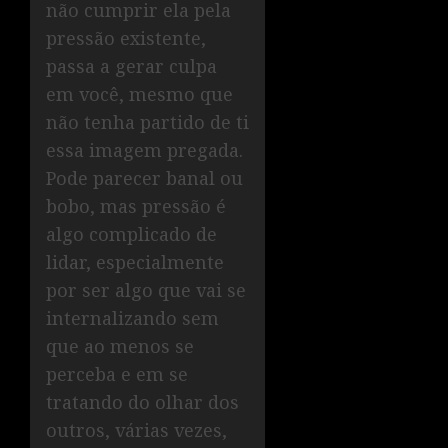
não cumprir ela pela
pressão existente,
passa a gerar culpa
em você, mesmo que
não tenha partido de ti
essa imagem pregada.
Pode parecer banal ou
bobo, mas pressão é
algo complicado de
lidar, especialmente
por ser algo que vai se
internalizando sem
que ao menos se
perceba e em se
tratando do olhar dos
outros, várias vezes,