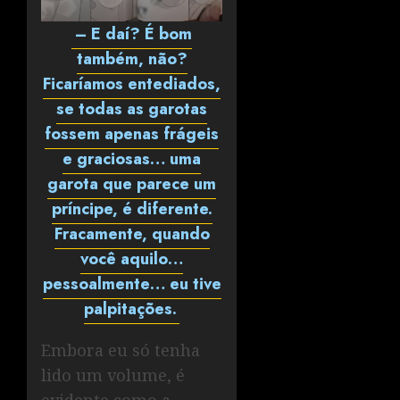
– E daí? É bom
também, não?
Ficaríamos entediados,
se todas as garotas
fossem apenas frágeis
e graciosas… uma
garota que parece um
príncipe, é diferente.
Fracamente, quando
você aquilo…
pessoalmente… eu tive
palpitações.
Embora eu só tenha
lido um volume, é
evidente como a