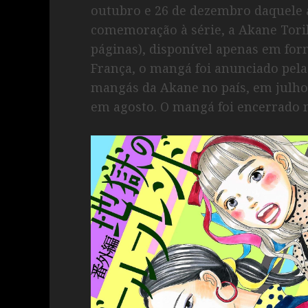
outubro e 26 de dezembro daquele 
comemoração à série, a Akane Torik
páginas), disponível apenas em form
França, o mangá foi anunciado pela 
mangás da Akane no país, em julho 
em agosto. O mangá foi encerrado no