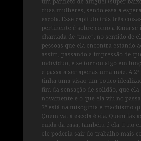
um panfleto de aluguel (super baix
duas mulheres, sendo essa a esper
escola. Esse capítulo trás três cois
pertinente é sobre como a Kana se
chamada de “mãe”, no sentido de el
pessoas que ela encontra estando
assim, passando a impressão de qu
indivíduo, e se tornou algo em funç
e passa a ser apenas uma mãe. A 2ª 
tinha uma visão um pouco idealiz
fim da sensação de solidão, que ela
novamente e o que ela viu no passar
3ª está na misoginia e machismo qu
Quem vai à escola é ela. Quem faz a
cuida da casa, também é ela. E no e
ele poderia sair do trabalho mais c