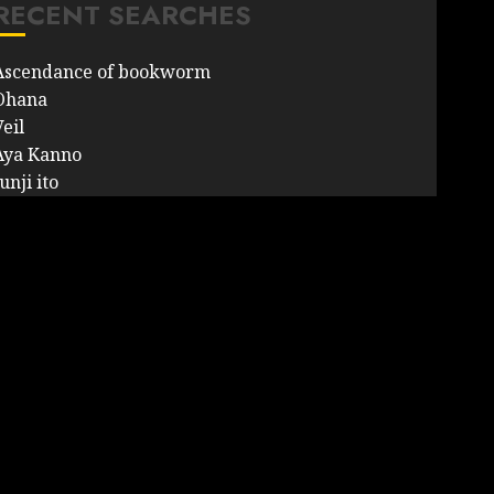
RECENT SEARCHES
Ascendance of bookworm
Ohana
eil
Aya Kanno
unji ito