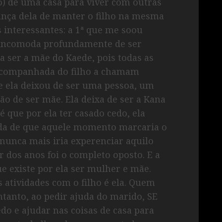
o) de uma casa para viver com outras
ança dela de manter o filho na mesma
as interessantes: a 1ª que me soou
 incomoda profundamente de ser
a ser a mãe do Kaede, pois todas as
 acompanhada do filho a chamam
e ela deixou de ser uma pessoa, um
ão de ser mãe. Ela deixa de ser a Kana
é que por ela ter casado cedo, ela
ada de que aquele momento marcaria o
 nunca mais iria experenciar aquilo
 dos anos foi o completo oposto. E a
e existe por ela ser mulher e mãe.
s atividades com o filho é ela. Quem
ntanto, ao pedir ajuda do marido, SE
edo e ajudar nas coisas de casa para