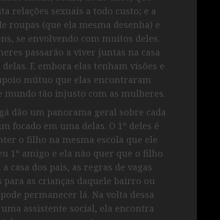
ta relações sexuais a todo custo; e a
 de roupas (que ela mesma desenha) e
ns, se envolvendo com muitos deles.
heres passarão a viver juntas na casa
delas. E embora elas tenham visões e
o apoio mútuo que elas encontraram
e mundo tão injusto com as mulheres.
ngá dão um panorama geral sobre cada
m focado em uma delas. O 1º deles é
ter o filho na mesma escola que ele
eu 1º amigo e ela não quer que o filho
a casa dos pais, as regras de vagas
 para as crianças daquele bairro ou
 pode permanecer lá. Na volta dessa
uma assistente social, ela encontra