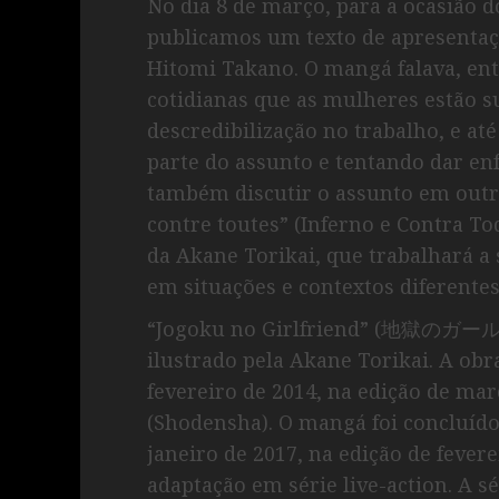
No dia 8 de março, para a ocasião d
publicamos um texto de apresentaç
Hitomi Takano. O mangá falava, entr
cotidianas que as mulheres estão su
descredibilização no trabalho, e 
parte do assunto e tentando dar en
também discutir o assunto em outra 
contre toutes” (Inferno e Contra To
da Akane Torikai, que trabalhará 
em situações e contextos diferentes 
“Jogoku no Girlfriend” (地獄のガール
ilustrado pela Akane Torikai. A ob
fevereiro de 2014, na edição de ma
(Shodensha). O mangá foi concluíd
janeiro de 2017, na edição de fever
adaptação em série live-action. A sé