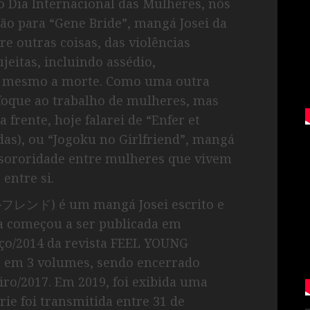
o Dia Internacional das Mulheres, nós
ão para “Gene Bride”, mangá Josei da
e outras coisas, das violências
jeitas, incluindo assédio,
até mesmo a morte. Como uma outra
foque ao trabalho de mulheres, mas
frente, hoje falarei de “Enfer et
das), ou “Jogoku no Girlfriend”, mangá
a sororidade entre mulheres que vivem
entre si.
フレンド) é um mangá Josei escrito e
ra começou a ser publicada em
rço/2014 da revista FEEL YOUNG
o em 3 volumes, sendo encerrado
eiro/2017. Em 2019, foi exibida uma
rie foi transmitida entre 31 de