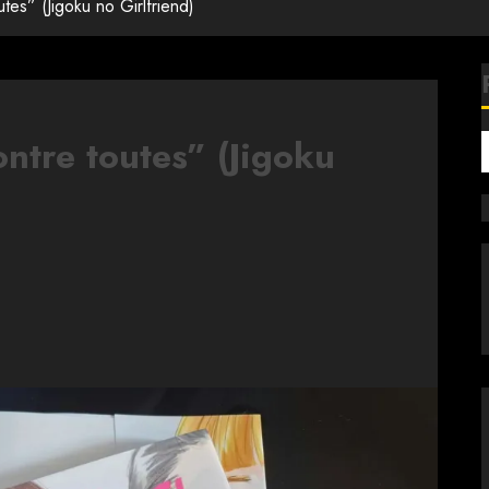
tes” (Jigoku no Girlfriend)
ntre toutes” (Jigoku