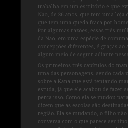
trabalha em um escritório e que evi
Nao, de 36 anos, que tem uma loja
que tem uma queda fraca por home
Por algumas razões, essas três mul
da Nao, em uma espécie de comuna 
concepções diferentes, é graças a
algum meio de seguir adiante ness
Os primeiros três capítulos do ma
uma das personagens, sendo cada u
sobre a Kana que está tentando man
estuda, já que ele acabou de fazer s
perca isso. Como ela se mudou para 
dizem que as escolas são destinadas
região. Ela se mudando, o filho não
conversa com o que parece ser tipo 