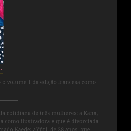
.
o o volume 1 da edição francesa como
a cotidiana de três mulheres: a Kana,
a como ilustradora e que é divorciada
mado Kaede; aYûri, de 28 anos, que