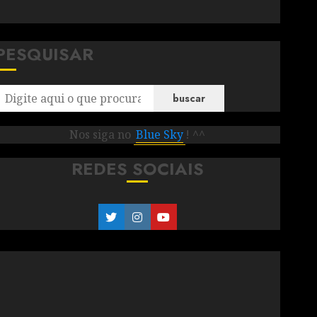
PESQUISAR
buscar
Nos siga no
Blue Sky
! ^^
REDES SOCIAIS