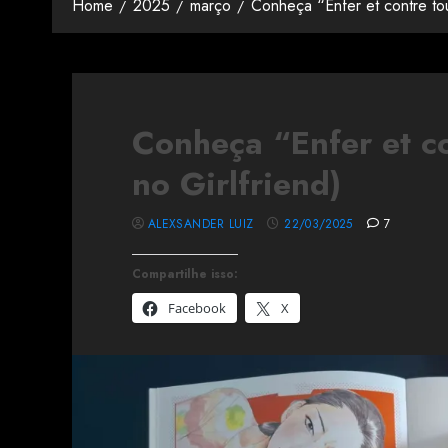
Home
2025
março
Conheça “Enfer et contre tou
Conheça “Enfer et co
no Girlfriend)
ALEXSANDER LUIZ
22/03/2025
7
Compartilhe isso:
Facebook
X