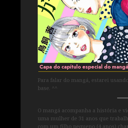
Capa do capítulo especial do mangá
Para falar do mangá, estarei usand
base. ^^
O mangá acompanha a história e vid
uma mulher de 31 anos que trabalh
com um filho pequeno (4 anos) cha