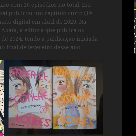
ano com 10 episódios no total. Em
ai publicou um capítulo curto (19
ato digital em abril de 2020. Na
Akata, a editora que publica os
V
de 2024, tendo a publicação iniciada
 final de fevereiro desse ano.
J