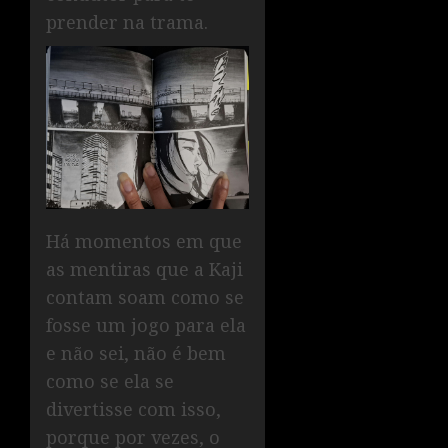
prender na trama.
Há momentos em que
as mentiras que a Kaji
contam soam como se
fosse um jogo para ela
e não sei, não é bem
como se ela se
divertisse com isso,
porque por vezes, o