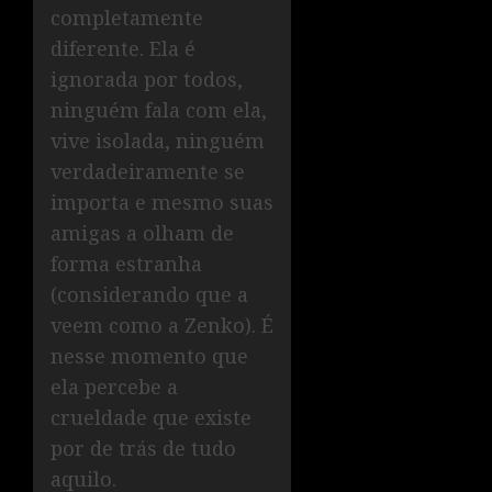
completamente
diferente. Ela é
ignorada por todos,
ninguém fala com ela,
vive isolada, ninguém
verdadeiramente se
importa e mesmo suas
amigas a olham de
forma estranha
(considerando que a
veem como a Zenko). É
nesse momento que
ela percebe a
crueldade que existe
por de trás de tudo
aquilo.