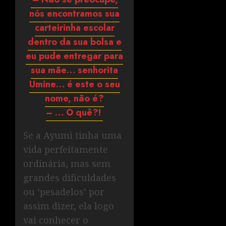
nós encontramos sua
carteirinha escolar
dentro da sua bolsa e
eu pude entregar para
sua mãe… senhorita
Umine… é este o seu
nome, não é?
– … O quê?!
Se a Ayumi tinha uma
vida perfeitamente
ordinária, mas sem
grandes dificuldades
ou ‘pesadelos’ por
assim dizer, ela logo
vai conhecer o