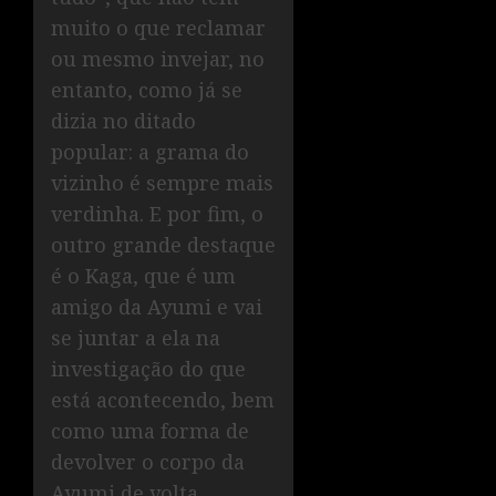
muito o que reclamar
ou mesmo invejar, no
entanto, como já se
dizia no ditado
popular: a grama do
vizinho é sempre mais
verdinha. E por fim, o
outro grande destaque
é o Kaga, que é um
amigo da Ayumi e vai
se juntar a ela na
investigação do que
está acontecendo, bem
como uma forma de
devolver o corpo da
Ayumi de volta.