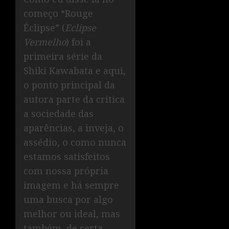
começo “Rouge
Éclipse” (
Eclipse
Vermelho
) foi a
primeira série da
Shiki Kawabata e aqui,
o ponto principal da
autora parte da crítica
a sociedade das
aparências, a inveja, o
assédio, o como nunca
estamos satisfeitos
com nossa própria
imagem e há sempre
uma busca por algo
melhor ou ideal, mas
também, de certa