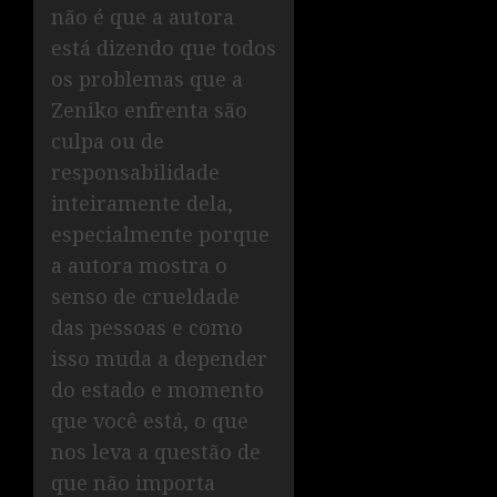
não é que a autora
está dizendo que todos
os problemas que a
Zeniko enfrenta são
culpa ou de
responsabilidade
inteiramente dela,
especialmente porque
a autora mostra o
senso de crueldade
das pessoas e como
isso muda a depender
do estado e momento
que você está, o que
nos leva a questão de
que não importa