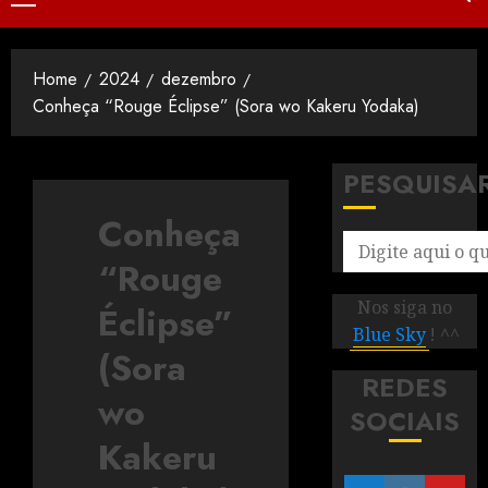
Home
2024
dezembro
Conheça “Rouge Éclipse” (Sora wo Kakeru Yodaka)
PESQUISA
Conheça
“Rouge
Nos siga no
Éclipse”
Blue Sky
! ^^
(Sora
REDES
wo
SOCIAIS
Kakeru