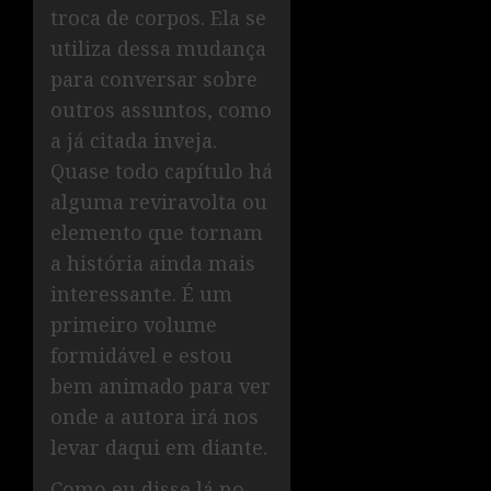
troca de corpos. Ela se
utiliza dessa mudança
para conversar sobre
outros assuntos, como
a já citada inveja.
Quase todo capítulo há
alguma reviravolta ou
elemento que tornam
a história ainda mais
interessante. É um
primeiro volume
formidável e estou
bem animado para ver
onde a autora irá nos
levar daqui em diante.
Como eu disse lá no