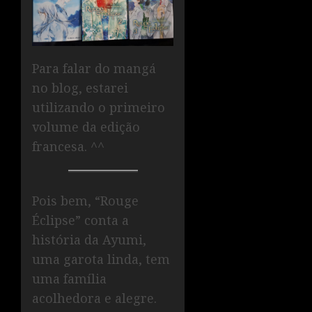
Para falar do mangá
no blog, estarei
utilizando o primeiro
volume da edição
francesa. ^^
Pois bem, “Rouge
Éclipse” conta a
história da Ayumi,
uma garota linda, tem
uma família
acolhedora e alegre.