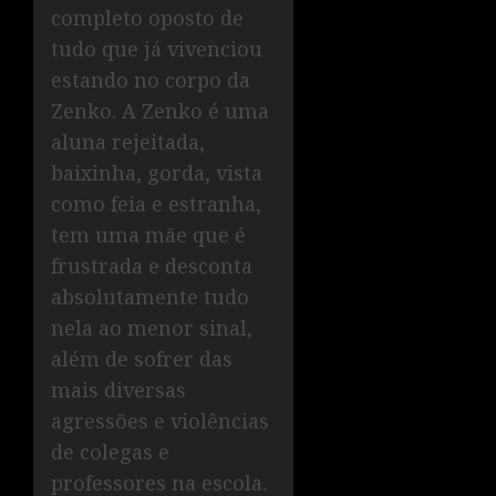
completo oposto de
tudo que já vivenciou
estando no corpo da
Zenko. A Zenko é uma
aluna rejeitada,
baixinha, gorda, vista
como feia e estranha,
tem uma mãe que é
frustrada e desconta
absolutamente tudo
nela ao menor sinal,
além de sofrer das
mais diversas
agressões e violências
de colegas e
professores na escola.