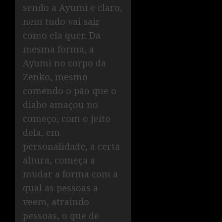
sendo a Ayumi e claro,
nem tudo vai sair
como ela quer. Da
mesma forma, a
Ayumi no corpo da
Zenko, mesmo
comendo o pão que o
diabo amaçou no
começo, com o jeito
dela, em
personalidade, a certa
altura, começa a
mudar a forma com a
qual as pessoas a
veem, atraindo
pessoas, o que de