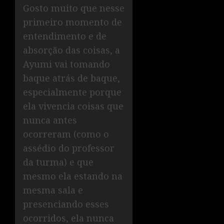
Gosto muito que nesse
primeiro momento de
entendimento e de
absorção das coisas, a
Ayumi vai tomando
baque atrás de baque,
especialmente porque
ela vivencia coisas que
nunca antes
ocorreram (como o
assédio do professor
da turma) e que
mesmo ela estando na
mesma sala e
presenciando esses
ocorridos, ela nunca