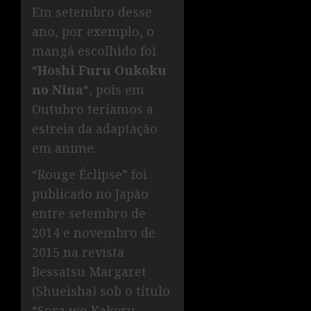
Em setembro desse
ano, por exemplo, o
mangá escolhido foi
“
Hoshi Furu Oukoku
no Nina
“, pois em
Outubro teríamos a
estreia da adaptação
em anime.
“Rouge Éclipse” foi
publicado no Japão
entre setembro de
2014 e novembro de
2015 na revista
Bessatsu Margaret
(Shueisha) sob o título
“Sora wo Kakeru