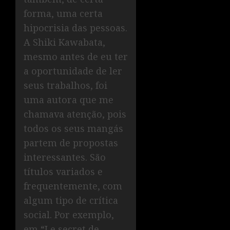
forma, uma certa
hipocrisia das pessoas.
A Shiki Kawabata,
mesmo antes de eu ter
a oportunidade de ler
seus trabalhos, foi
uma autora que me
chamava atenção, pois
todos os seus mangás
partem de propostas
interessantes. São
títulos variados e
frequentemente, com
algum tipo de crítica
social. Por exemplo,
em “Le secret de