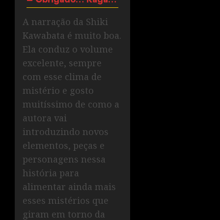
A narração da Shiki
Kawabata é muito boa.
Ela conduz o volume
excelente, sempre
com esse clima de
mistério e gosto
muitíssimo de como a
autora vai
introduzindo novos
elementos, peças e
personagens nessa
história para
alimentar ainda mais
esses mistérios que
giram em torno da