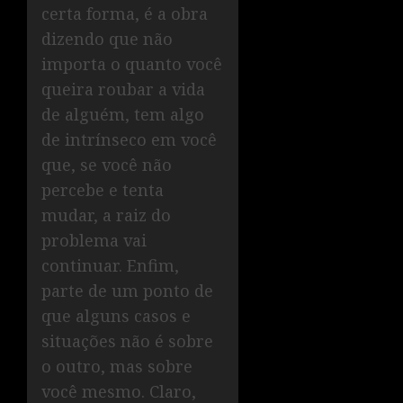
certa forma, é a obra
dizendo que não
importa o quanto você
queira roubar a vida
de alguém, tem algo
de intrínseco em você
que, se você não
percebe e tenta
mudar, a raiz do
problema vai
continuar. Enfim,
parte de um ponto de
que alguns casos e
situações não é sobre
o outro, mas sobre
você mesmo. Claro,