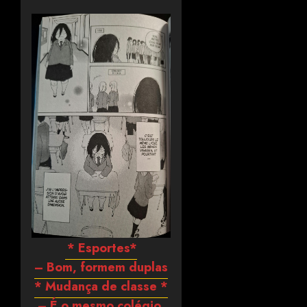
* Esportes*
– Bom, formem duplas
* Mudança de classe *
– É o mesmo colégio,