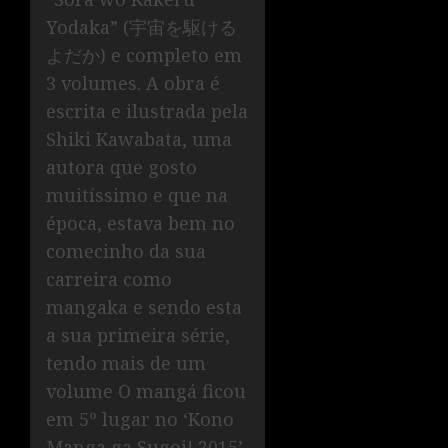
Yodaka” (宇宙を駆ける
よだか) e completo em
3 volumes. A obra é
escrita e ilustrada pela
Shiki Kawabata, uma
autora que gosto
muitíssimo e que na
época, estava bem no
comecinho da sua
carreira como
mangaka e sendo esta
a sua primeira série,
tendo mais de um
volume O mangá ficou
em 5º lugar no ‘Kono
Manga ga Sugoi! 2015’.