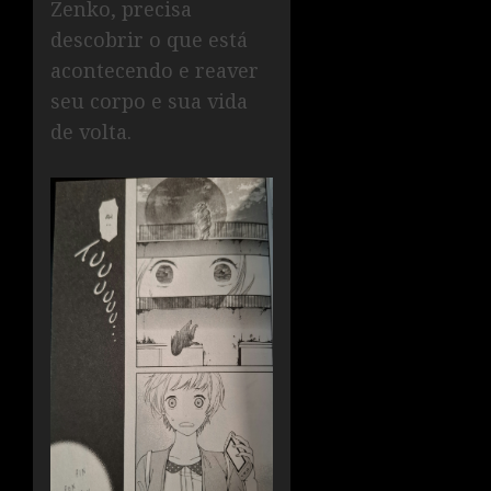
Zenko, precisa
descobrir o que está
acontecendo e reaver
seu corpo e sua vida
de volta.