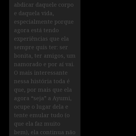
abdicar daquele corpo
e daquela vida,
especialmente porque
agora está tendo
experiências que ela
sempre quis ter: ser
bonita, ter amigos, um
namorado e por aí vai.
O mais interessante
nessa história toda é
que, por mais que ela
agora “seja” a Ayumi,
ocupe o lugar dela e
tente emular tudo (o
que ela faz muito
bem), ela continua não