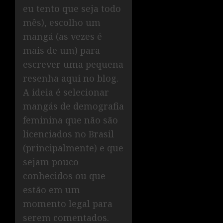
eu tento que seja todo
mês), escolho um
mangá (as vezes é
mais de um) para
escrever uma pequena
resenha aqui no blog.
A ideia é selecionar
mangás de demografia
feminina que não são
licenciados no Brasil
(principalmente) e que
sejam pouco
conhecidos ou que
estão em um
momento legal para
serem comentados.