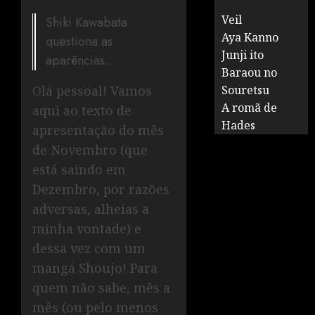
Veil
Shiki Kawabata
Aya Kanno
questiona as
Junji ito
aparências...
Baraou no
Olá pessoal! Vamos
Souretsu
A romã de
aqui ao texto de
Hades
apresentação do mês
de Novembro (que
está saindo em
Dezembro, por razões
adversas, alheias a
minha vontade) e
dessa vez com um
mangá Shoujo! Para
quem não sabe, mês a
mês (ou pelo menos