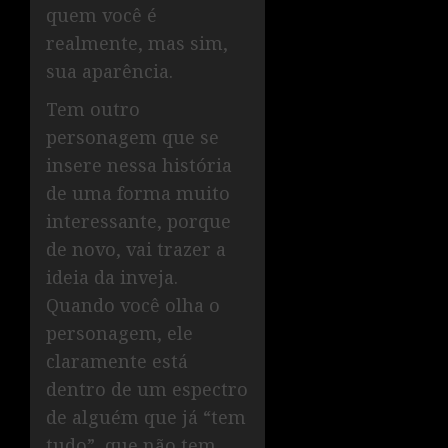
quem você é
realmente, mas sim,
sua aparência.
Tem outro
personagem que se
insere nessa história
de uma forma muito
interessante, porque
de novo, vai trazer a
ideia da inveja.
Quando você olha o
personagem, ele
claramente está
dentro de um espectro
de alguém que já “tem
tudo”, que não tem