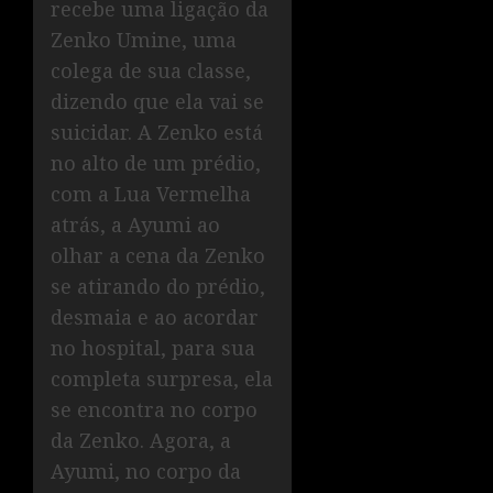
recebe uma ligação da
Zenko Umine, uma
colega de sua classe,
dizendo que ela vai se
suicidar. A Zenko está
no alto de um prédio,
com a Lua Vermelha
atrás, a Ayumi ao
olhar a cena da Zenko
se atirando do prédio,
desmaia e ao acordar
no hospital, para sua
completa surpresa, ela
se encontra no corpo
da Zenko. Agora, a
Ayumi, no corpo da