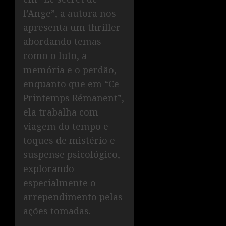
l’Ange”, a autora nos
apresenta um thriller
abordando temas
como o luto, a
memória e o perdão,
enquanto que em “Ce
Printemps Rémanent”,
ela trabalha com
viagem do tempo e
toques de mistério e
suspense psicológico,
explorando
especialmente o
arrependimento pelas
ações tomadas.