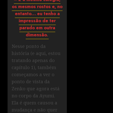
os mesmos rostos e, no
entanto… eu tenho a
impressão de ter
parado em outra
dimensão.
Nesse ponto da
história (e aqui, estou
tratando apenas do
capítulo 1), também
começamos a ver o
ponto de vista da
Zenko que agora está
no corpo da Ayumi.
Ela é quem causou a
mudança e não quer