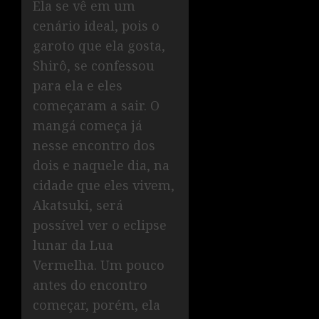
Ela se vê em um
cenário ideal, pois o
garoto que ela gosta,
Shirô, se confessou
para ela e eles
começaram a sair. O
mangá começa já
nesse encontro dos
dois e naquele dia, na
cidade que eles vivem,
Akatsuki, será
possível ver o eclipse
lunar da Lua
Vermelha. Um pouco
antes do encontro
começar, porém, ela