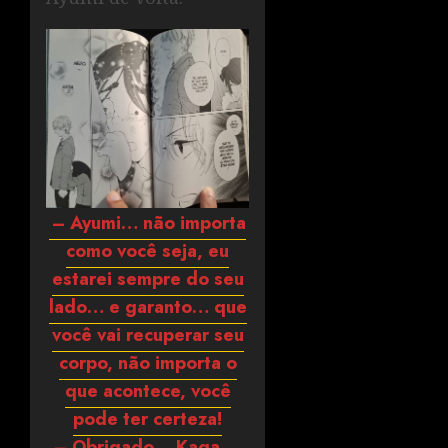
– Ayumi… não importa
como você seja, eu
estarei sempre do seu
lado… e garanto… que
você vai recuperar seu
corpo, não importa o
que acontece, você
pode ter certeza!
– Obrigado… Kaga…