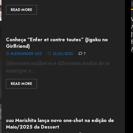
READ MORE
V
J
Conheça “Enfer et contre toutes” (Jigoku no
Girlfriend)
ALEXSANDER LUIZ
22/03/2025
7
Diferentes mulheres e diferentes modos de se
enxergar e...
READ MORE
suu Morishita lança novo one-shot na edição de
Maio/2025 da Dessert