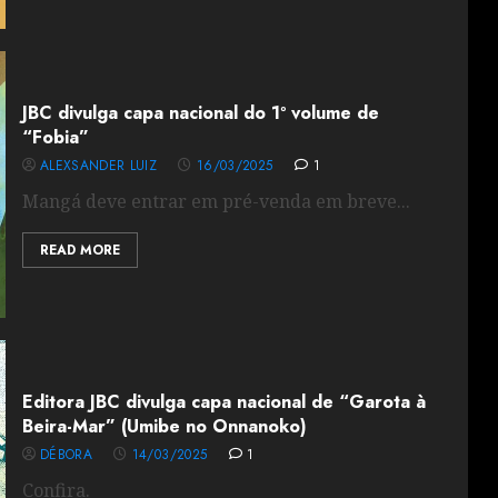
JBC divulga capa nacional do 1º volume de
“Fobia”
ALEXSANDER LUIZ
16/03/2025
1
Mangá deve entrar em pré-venda em breve...
READ MORE
Editora JBC divulga capa nacional de “Garota à
Beira-Mar” (Umibe no Onnanoko)
DÉBORA
14/03/2025
1
Confira.