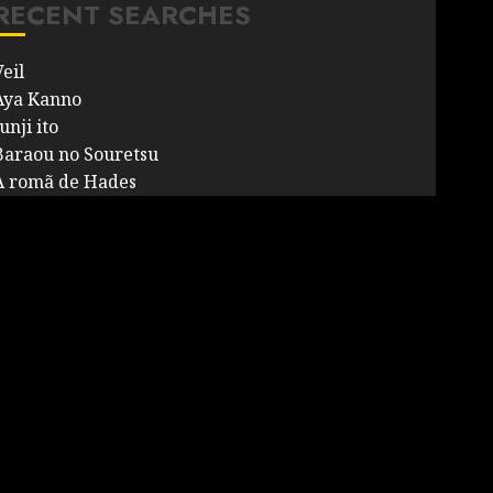
RECENT SEARCHES
eil
Aya Kanno
unji ito
Baraou no Souretsu
A romã de Hades