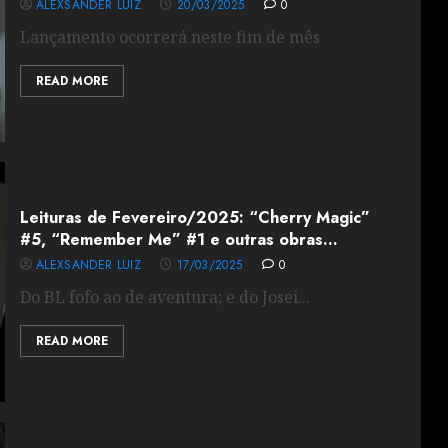
ALEXSANDER LUIZ
20/03/2025
0
Lançamento ocorrerá neste fim de mês
READ MORE
Leituras de Fevereiro/2025: “Cherry Magic”
#5, “Remember Me” #1 e outras obras…
ALEXSANDER LUIZ
17/03/2025
0
Do BL fofo ao de aventura; e do Josei...
READ MORE