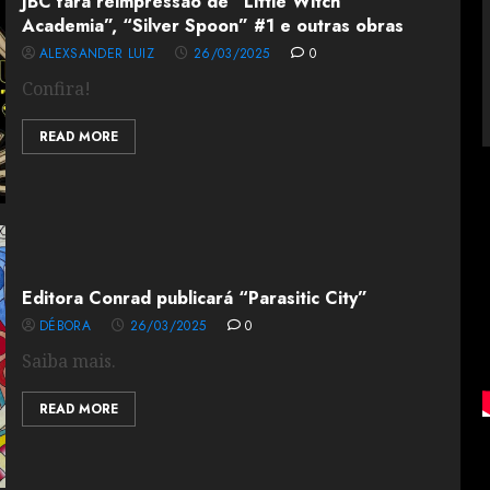
JBC fará reimpressão de “Little Witch
Academia”, “Silver Spoon” #1 e outras obras
ALEXSANDER LUIZ
26/03/2025
0
Confira!
READ MORE
Editora Conrad publicará “Parasitic City”
DÉBORA
26/03/2025
0
Saiba mais.
READ MORE