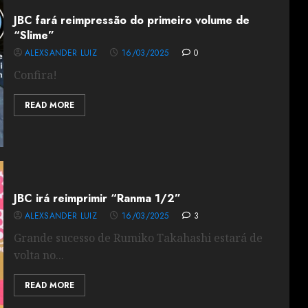
JBC fará reimpressão do primeiro volume de
“Slime”
ALEXSANDER LUIZ
16/03/2025
0
Confira!
READ MORE
JBC irá reimprimir “Ranma 1/2”
ALEXSANDER LUIZ
16/03/2025
3
Grande sucesso de Rumiko Takahashi estará de
volta no...
READ MORE