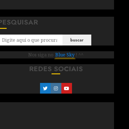
PESQUISAR
buscar
Nos siga no
Blue Sky
! ^^
REDES SOCIAIS