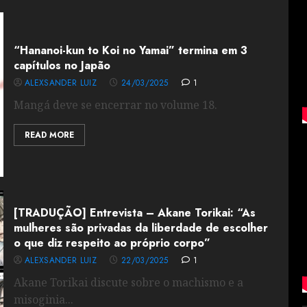
“Hananoi-kun to Koi no Yamai” termina em 3
capítulos no Japão
ALEXSANDER LUIZ
24/03/2025
1
Mangá deve se encerrar no volume 18.
READ MORE
[TRADUÇÃO] Entrevista – Akane Torikai: “As
mulheres são privadas da liberdade de escolher
o que diz respeito ao próprio corpo”
ALEXSANDER LUIZ
22/03/2025
1
Akane Torikai discute sobre o machismo e a
misoginia...