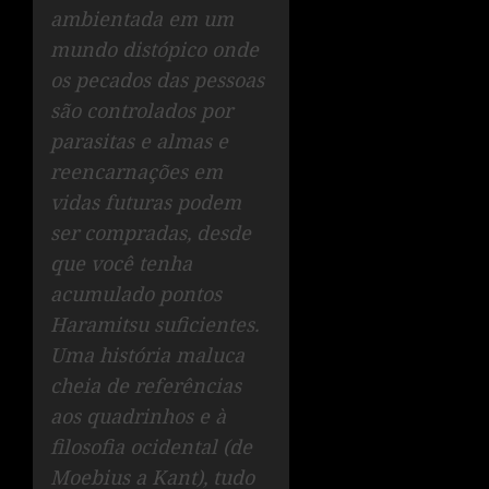
ambientada em um
mundo distópico onde
os pecados das pessoas
são controlados por
parasitas e almas e
reencarnações em
vidas futuras podem
ser compradas, desde
que você tenha
acumulado pontos
Haramitsu suficientes.
Uma história maluca
cheia de referências
aos quadrinhos e à
filosofia ocidental (de
Moebius a Kant), tudo