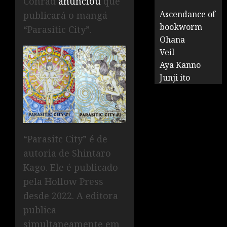
Conrad
anunciou
que
Ascendance of
publicará o mangá
bookworm
“Parasitic City”.
Ohana
Veil
Aya Kanno
Junji ito
“Parasitc City” é de
autoria de Shintaro
Kago. Ele é publicado
pela Hollow Press
desde 2022. A editora
publica
simultaneamente em