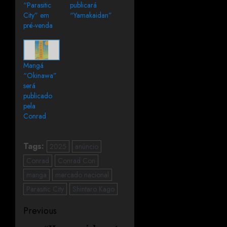
“Parasitic
publicará
City” em
“Yamakaidan”
pré-venda
Mangá
“Okinawa”
será
publicado
pela
Conrad
Tags:
2025
anúncio
Conrad
Conrad Con
manga
mercado nacional
Parasitic City
Shintaro Kago
Previous