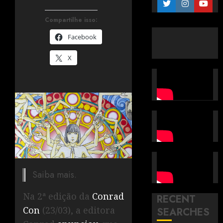
Compartilhe isso:
Facebook
X
Saiba mais.
Na 2ª edição da
Conrad
RECENT
Con
(23/03), a editora
SEARCHES