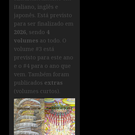
italiano, inglês e
japonês. Está previsto
para ser finalizado em
2026
, sendo
4
volumes
ao todo. O
volume #3 está
previsto para este ano
e o #4 para o ano que
vem. Também foram
publicados
extras
(volumes curtos).