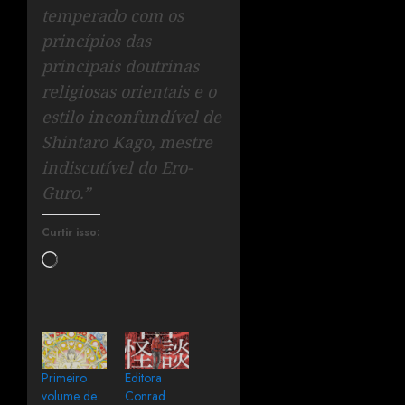
temperado com os
princípios das
principais doutrinas
religiosas orientais e o
estilo inconfundível de
Shintaro Kago, mestre
indiscutível do Ero-
Guro.”
Curtir isso:
Primeiro
Editora
volume de
Conrad