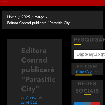
Home
2025
março
Editora Conrad publicará “Parasitic City”
PESQUISA
Editora
Conrad
Nos siga no
publicará
Blue Sky
! ^^
“Parasitic
REDES
City”
SOCIAIS
DÉBORA
26/03/2025