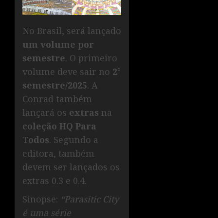
No Brasil, será lançado
um volume por
semestre
. O primeiro
volume deve sair no
2°
semestre/2025
. A
Conrad também
lançará os
extras
na
coleção HQ Para
Todos
. Segundo a
editora, também
devem ser lançados os
extras 0.3 e 0.4.
Sinopse:
“Parasitic City
é uma série