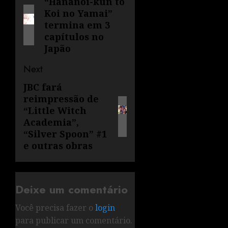
“Hananoi-kun to
Koi no Yamai”
termina em 3
capítulos no
Japão
Next
JBC fará
reimpressão de
“Little Witch
Academia”,
“Silver Spoon” #1
e outras obras
Deixe um comentário
Você precisa fazer o
login
para publicar um comentário.