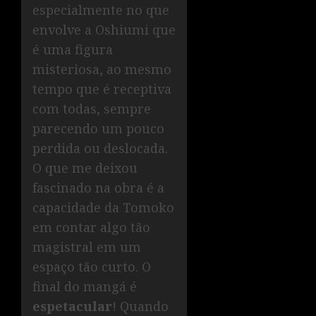
especialmente no que
envolve a Oshiumi que
é uma figura
misteriosa, ao mesmo
tempo que é receptiva
com todas, sempre
parecendo um pouco
perdida ou deslocada.
O que me deixou
fascinado na obra é a
capacidade da Tomoko
em contar algo tão
magistral em um
espaço tão curto. O
final do mangá é
espetacular
! Quando