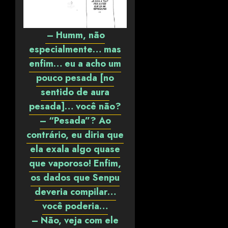
– Humm, não
especialmente… mas
enfim… eu a acho um
pouco pesada [no
sentido de aura
pesada]… você não?
– “Pesada”? Ao
contrário, eu diria que
ela exala algo quase
que vaporoso! Enfim,
os dados que Senpu
deveria compilar…
você poderia…
– Não, veja com ele