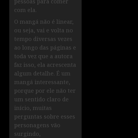
pessoas para comer
com ela.
O mangá não é linear,
ou seja, vai e volta no
tempo diversas vezes
ao longo das páginas e
toda vez que a autora
faz isso, ela acrescenta
algum detalhe. É um
mangá interessante,
porque por ele não ter
um sentido claro de
início, muitas
perguntas sobre esses
personagens vão
surgindo,