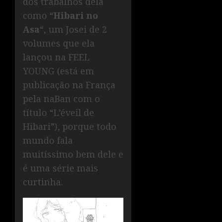
dos trabalhos dela
como “
Hibari no
Asa
“, um Josei de 2
volumes que ela
lançou na FEEL
YOUNG (está em
publicação na França
pela naBan com o
título “L’éveil de
Hibari”), porque todo
mundo fala
muitíssimo bem dele e
é uma série mais
curtinha.