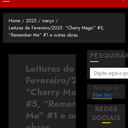
Home
2025
março
Leituras de Fevereiro/2025: “Cherry Magic” #5,
“Remember Me” #1 e outras obras…
PESQUISA
Leituras de
Fevereiro/2025:
Nos siga no
“Cherry Magic”
Blue Sky
! ^^
#5, “Remember
REDES
Me” #1 e outras
SOCIAIS
obras…