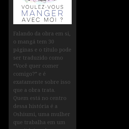
Falando da obra em si,
o mangá tem 30
páginas e o título pode
ser traduzido como
“Você quer comer
comigo?” e é
exatamente sobre isso
que a obra trata.
Quem está no centro
dessa história é a
Oshiumi, uma mulher
que trabalha em um