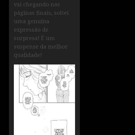
vai chegando nas
páginas finais, soltei
uma genuína
expressão de
surpresa! É um
suspense da melhor
qualidade!