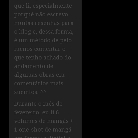
que li, especialmente
porquê não escrevo
muitas resenhas para
o blog e, dessa forma,
é um método de pelo
menos comentar o
que tenho achado do
andamento de
algumas obras em
comentários mais
sucintos. ^^
Durante o mês de
fevereiro, eu li 6
volumes de mangás +
1 one-shot de mangá
em formato digital e +