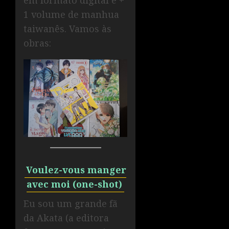
1 volume de manhua
taiwanês. Vamos às
obras:
Voulez-vous manger
avec moi (one-shot)
Eu sou um grande fã
da Akata (a editora