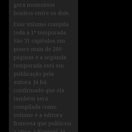
gera momentos
bonitos entre os dois.
Esse volume compila
toda a 1ª temporada.
São 31 capítulos em
pouco mais de 200
páginas e a segunda
temporada está em
publicação pela
autora. Já foi
confirmado que ela
também será
compilada como
volume e a editora
francesa que publicou
a obra, a Komogi, já