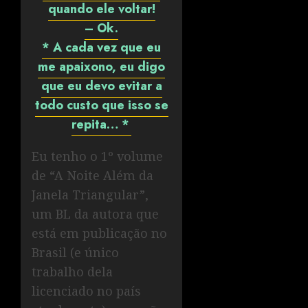
quando ele voltar!
– Ok.
* A cada vez que eu
me apaixono, eu digo
que eu devo evitar a
todo custo que isso se
repita… *
Eu tenho o 1º volume
de “A Noite Além da
Janela Triangular”,
um BL da autora que
está em publicação no
Brasil (e único
trabalho dela
licenciado no país