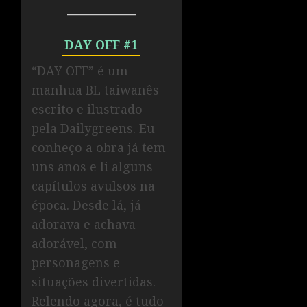
DAY OFF #1
“DAY OFF” é um
manhua BL taiwanês
escrito e ilustrado
pela Dailygreens. Eu
conheço a obra já tem
uns anos e li alguns
capítulos avulsos na
época. Desde lá, já
adorava e achava
adorável, com
personagens e
situações divertidas.
Relendo agora, é tudo