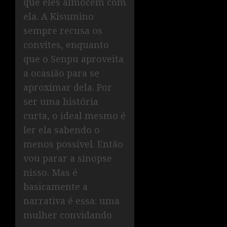
que eles almocem com
ela. A Kisumino
sempre recusa os
convites, enquanto
que o Senpu aproveita
a ocasião para se
aproximar dela. Por
ser uma história
curta, o ideal mesmo é
ler ela sabendo o
menos possível. Então
vou parar a sinopse
nisso. Mas é
basicamente a
narrativa é essa: uma
mulher convidando