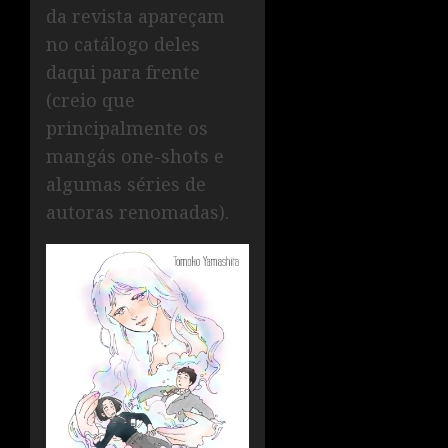
da revista apareçam
no catálogo deles
daqui para frente
(creio que
principalmente os
mangás one-shots e
algumas séries de
autoras renomadas).