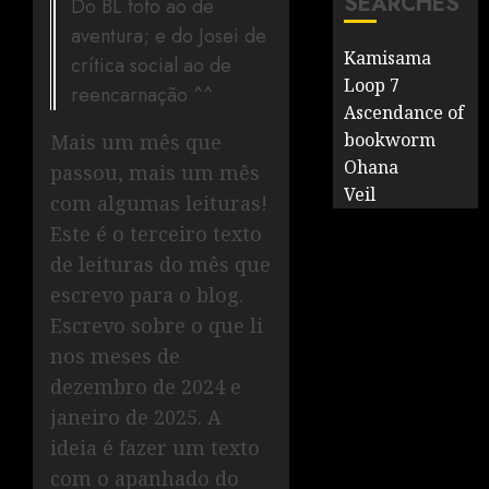
SEARCHES
Do BL fofo ao de
aventura; e do Josei de
Kamisama
crítica social ao de
Loop 7
reencarnação ^^
Ascendance of
bookworm
Mais um mês que
Ohana
passou, mais um mês
Veil
com algumas leituras!
Este é o terceiro texto
de leituras do mês que
escrevo para o blog.
Escrevo sobre o que li
nos meses de
dezembro de 2024 e
janeiro de 2025. A
ideia é fazer um texto
com o apanhado do