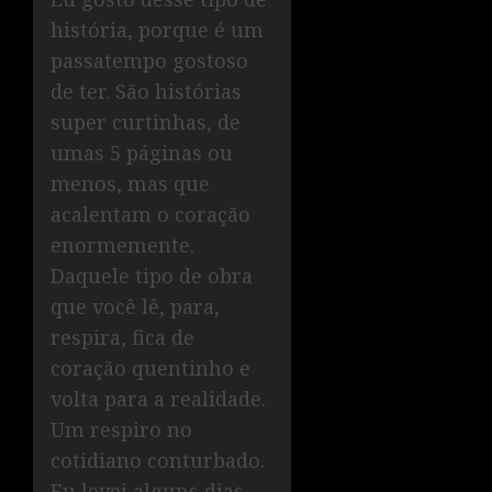
história, porque é um
passatempo gostoso
de ter. São histórias
super curtinhas, de
umas 5 páginas ou
menos, mas que
acalentam o coração
enormemente.
Daquele tipo de obra
que você lê, para,
respira, fica de
coração quentinho e
volta para a realidade.
Um respiro no
cotidiano conturbado.
Eu levei alguns dias