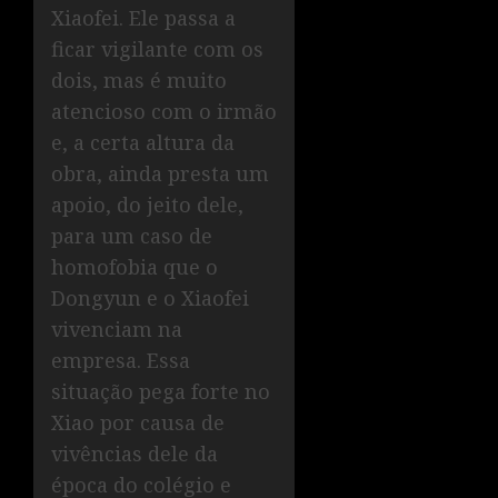
Xiaofei. Ele passa a
ficar vigilante com os
dois, mas é muito
atencioso com o irmão
e, a certa altura da
obra, ainda presta um
apoio, do jeito dele,
para um caso de
homofobia que o
Dongyun e o Xiaofei
vivenciam na
empresa. Essa
situação pega forte no
Xiao por causa de
vivências dele da
época do colégio e