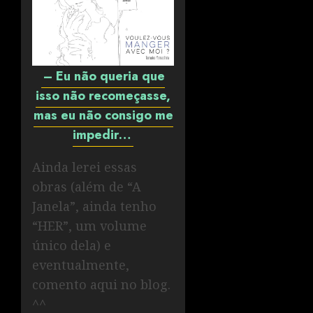
– Eu não queria que
isso não recomeçasse,
mas eu não consigo me
impedir…
Ainda lerei essas
obras (além de “A
Janela”, ainda tenho
“HER”, um volume
único dela) e
eventualmente,
comento aqui no blog.
^^