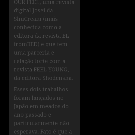
OUR FEEL, uma revista
digital Josei da
ShuCream (mais
conhecida como a
editora da revista BL
fromRED) e que tem
uma parceria e
relação forte com a
revista FEEL YOUNG,
da editora Shodensha.
Esses dois trabalhos
foram lançados no
Japão em meados do
ano passado e
particularmente não
esperava. Fato é que a