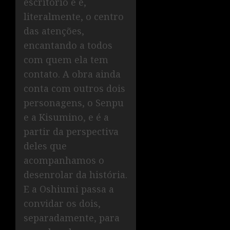
escritório e é,
literalmente, o centro
das atenções,
encantando a todos
com quem ela tem
contato. A obra ainda
conta com outros dois
personagens, o Senpu
e a Kisumino, e é a
partir da perspectiva
deles que
acompanhamos o
desenrolar da história.
E a Oshiumi passa a
convidar os dois,
separadamente, para