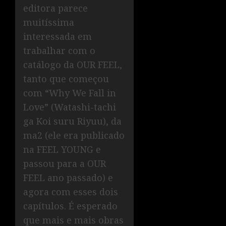
editora parece
muitíssima
interessada em
trabalhar com o
catálogo da OUR FEEL,
tanto que começou
com “Why We Fall in
Love” (Watashi-tachi
ga Koi suru Riyuu), da
ma2 (ele era publicado
na FEEL YOUNG e
passou para a OUR
FEEL ano passado) e
agora com esses dois
capítulos. É esperado
que mais e mais obras