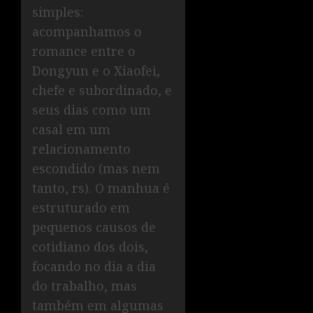
simples:
acompanhamos o
romance entre o
Dongyun e o Xiaofei,
chefe e subordinado, e
seus dias como um
casal em um
relacionamento
escondido (mas nem
tanto, rs). O manhua é
estruturado em
pequenos causos de
cotidiano dos dois,
focando no dia a dia
do trabalho, mas
também em algumas