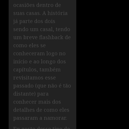
ocasiões dentro de
suas casas. A história
já parte dos dois
sendo um casal, tendo
um breve flashback de
como eles se
conheceram logo no
início e ao longo dos
capítulos, também
revisitamos esse
passado (que não é tão
distante) para
conhecer mais dos
detalhes de como eles
passaram a namorar.
Eu gosto desse tipo de