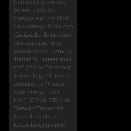
francesa que eu vivo
comentando os
mangás aqui no blog)
e no começo desse ano
(finalzinho de janeiro),
eles lançaram dois
one-shots em formato
digital: “Stronger than
me” (Ore no Imouto ni
Kateru ki ga Shinē), da
Tamekou, e “Voulez-
vous manger avec
moi” (SUGAR GIRL), da
Tomoko Yamashita.
Essas duas obras
foram lançadas pela