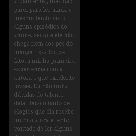
atualmente), mas não
parei para ler ainda e
mesmo tendo visto
alguns episódios do
anime, sei que ele não
chega nem aos pés do
mangá. Essa foi, de
fato, a minha primeira
experiência com a
autora e que excelente
prazer. Eu não tinha
dúvidas do talento
dela, dado o tanto de
elogios que ela recebe
mundo afora e tenho
vontade de ler alguns