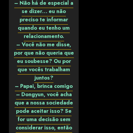
– Não há de especial a
se dizer… eu não
preciso te informar
quando eu tenho um
relacionamento.
– Você não me disse,
por que não queria que
eu soubesse? Ou por
que vocês trabalham
juntos?
– Papai, brinca comigo
– Dongyun, você acha
que a nossa sociedade
pode aceitar isso? Se
for uma decisão sem
considerar isso, então