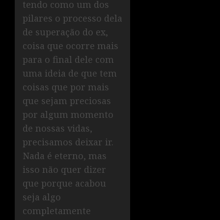
tendo como um dos
pilares o processo dela
de superação do ex,
coisa que ocorre mais
para o final dele com
uma ideia de que tem
coisas que por mais
que sejam preciosas
por algum momento
de nossas vidas,
precisamos deixar ir.
Nada é eterno, mas
isso não quer dizer
que porque acabou
seja algo
completamente