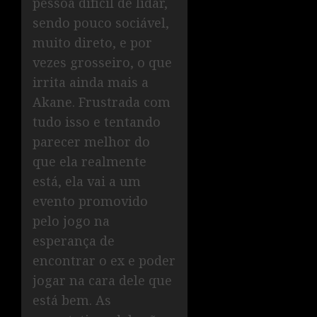
pessoa difícil de lidar,
sendo pouco sociável,
muito direto, e por
vezes grosseiro, o que
irrita ainda mais a
Akane. Frustrada com
tudo isso e tentando
parecer melhor do
que ela realmente
está, ela vai a um
evento promovido
pelo jogo na
esperança de
encontrar o ex e poder
jogar na cara dele que
está bem. As