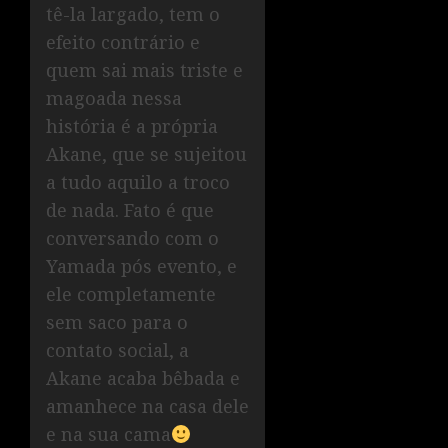
tê-la largado, tem o
efeito contrário e
quem sai mais triste e
magoada nessa
história é a própria
Akane, que se sujeitou
a tudo aquilo a troco
de nada. Fato é que
conversando com o
Yamada pós evento, e
ele completamente
sem saco para o
contato social, a
Akane acaba bêbada e
amanhece na casa dele
e na sua cama