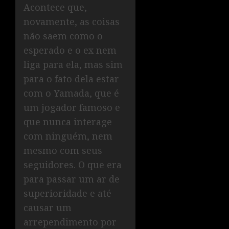
Acontece que,
novamente, as coisas
não saem como o
esperado e o ex nem
liga para ela, mas sim
para o fato dela estar
com o Yamada, que é
um jogador famoso e
que nunca interage
com ninguém, nem
mesmo com seus
seguidores. O que era
para passar um ar de
superioridade e até
causar um
arrependimento por