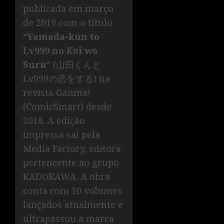
publicada em março
de 2019 com o título
“
Yamada-kun to
Lv999 no Koi wo
Suru
” (山田くんと
Lv999の恋をする) na
revista Ganma!
(ComicSmart) desde
2018. A edição
impressa sai pela
Media Factory, editora
pertencente ao grupo
KADOKAWA. A obra
conta com 10 volumes
lançados atualmente e
ultrapassou a marca