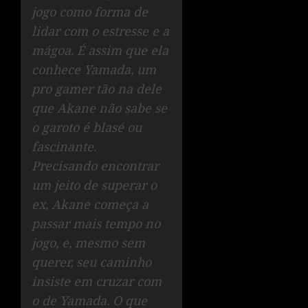
jogo como forma de
lidar com o estresse e a
mágoa. É assim que ela
conhece Yamada, um
pro gamer tão na dele
que Akane não sabe se
o garoto é blasé ou
fascinante.
Precisando encontrar
um jeito de superar o
ex, Akane começa a
passar mais tempo no
jogo, e, mesmo sem
querer, seu caminho
insiste em cruzar com
o de Yamada. O que