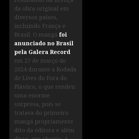
da obra original em
diversos países,
incluindo França e
Brasil. O mangá
foi
anunciado no Brasil
pela Galera Record
em 27 de março de
2024 durante a Rodada
de Lives do Fora do
Plástico, o que rendeu
uma enorme
surpresa, pois se
tratava do primeiro
mangá propriamente
dito da editora e além
disso, um shoujo. A