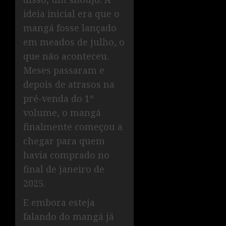
ideia inicial era que o
mangá fosse lançado
em meados de julho, o
que não aconteceu.
Meses passaram e
depois de atrasos na
pré-venda do 1º
volume, o mangá
finalmente começou a
chegar para quem
havia comprado no
final de janeiro de
2025.
E embora esteja
falando do mangá já