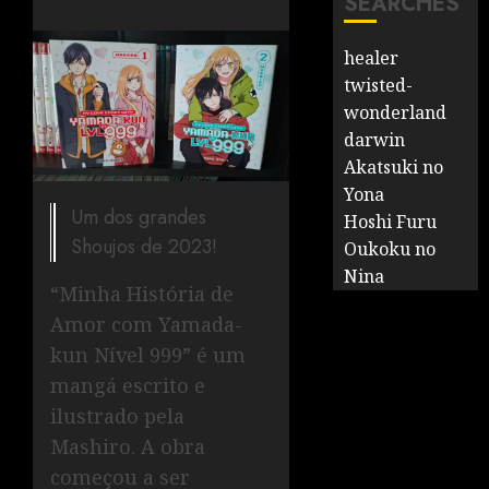
SEARCHES
healer
twisted-
wonderland
darwin
Akatsuki no
Yona
Um dos grandes
Hoshi Furu
Shoujos de 2023!
Oukoku no
Nina
“Minha História de
Amor com Yamada-
kun Nível 999” é um
mangá escrito e
ilustrado pela
Mashiro. A obra
começou a ser