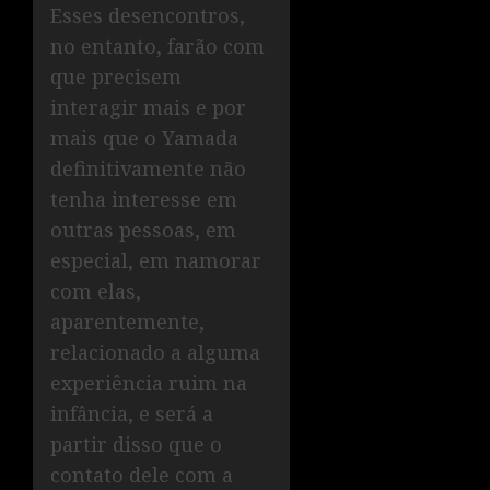
Esses desencontros,
no entanto, farão com
que precisem
interagir mais e por
mais que o Yamada
definitivamente não
tenha interesse em
outras pessoas, em
especial, em namorar
com elas,
aparentemente,
relacionado a alguma
experiência ruim na
infância, e será a
partir disso que o
contato dele com a