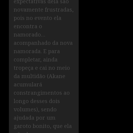
expectativas dela são
novamente frustradas,
pois no evento ela
encontra o
namorado…
acompanhado da nova
namorada. E para
completar, ainda
tropeça e cai no meio
da multidão (Akane
acumulará
constrangimentos ao
longo desses dois
volumes), sendo
ajudada por um
garoto bonito, que ela