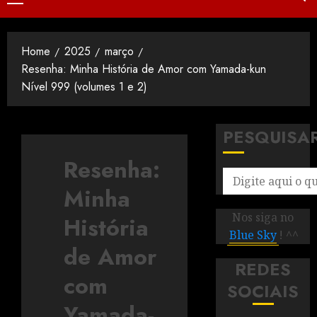
Home
2025
março
Resenha: Minha História de Amor com Yamada-kun
Nível 999 (volumes 1 e 2)
PESQUISA
Resenha:
Minha
Nos siga no
História
Blue Sky
! ^^
de Amor
REDES
com
SOCIAIS
Yamada-