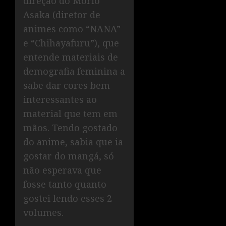
direção do Morio
Asaka (diretor de
animes como “NANA”
e “Chihayafuru”), que
entende materiais de
demografia feminina a
sabe dar cores bem
interessantes ao
material que tem em
mãos. Tendo gostado
do anime, sabia que ia
gostar do mangá, só
não esperava que
fosse tanto quanto
gostei lendo esses 2
volumes.