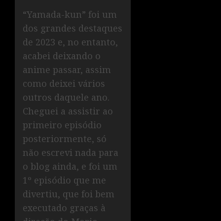
“Yamada-kun” foi um
dos grandes destaques
de 2023 e, no entanto,
acabei deixando o
anime passar, assim
como deixei vários
outros daquele ano.
Cheguei a assistir ao
primeiro episódio
posteriormente, só
não escrevi nada para
o blog ainda, e foi um
1º episódio que me
divertiu, que foi bem
executado graças à