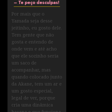
– Te peço desculpas!
Por mais que o
Yamada seja desse
jeitinho, eu gosto dele.
Tem gente que não
gosta e entendo de
onde vem e até acho
que ele sozinho seria
um saco de
acompanhar, mas
quando colocado junto
da Akane, tem um ar e
um gosto especial,
legal de ver, porque
cria uma dinâmica
bacana e que funciona.