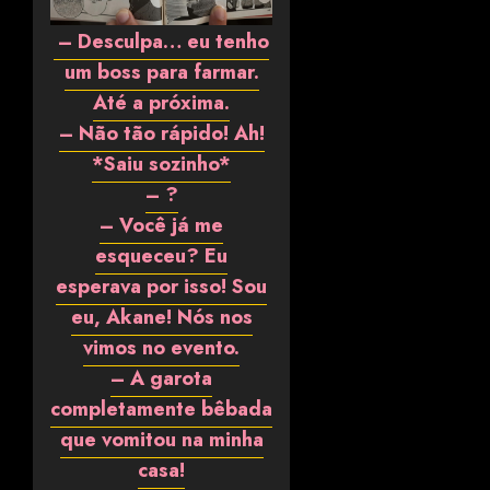
– Desculpa… eu tenho
um boss para farmar.
Até a próxima.
– Não tão rápido! Ah!
*Saiu sozinho*
– ?
– Você já me
esqueceu? Eu
esperava por isso! Sou
eu, Akane! Nós nos
vimos no evento.
– A garota
completamente bêbada
que vomitou na minha
casa!