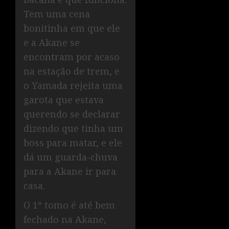
Tem uma cena
bonitinha em que ele
e a Akane se
encontram por acaso
na estação de trem, e
o Yamada rejeita uma
garota que estava
querendo se declarar
dizendo que tinha um
boss para matar, e ele
dá um guarda-chuva
para a Akane ir para
casa.
O 1º tomo é até bem
fechado na Akane,