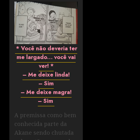
* Você não deveria ter
me largado… você vai
ver! *
– Me deixe linda!
– Sim
– Me deixe magra!
– Sim
A premissa como bem
conhecida parte da
Akane sendo chutada