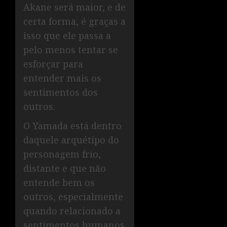
Akane será maior, e de
certa forma, é graças a
isso que ele passa a
pelo menos tentar se
esforçar para
entender mais os
sentimentos dos
outros.
O Yamada está dentro
daquele arquétipo do
personagem frio,
distante e que não
entende bem os
outros, especialmente
quando relacionado a
sentimentos humanos