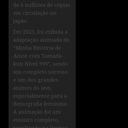
de 6 milhões de cópias
em circulação no
Japão.
Em 2023, foi exibida a
adaptação animada de
“Minha História de
Amor com Yamada-
kun Nível 999”, sendo
um completo sucesso
e um dos grandes
animes do ano,
especialmente para a
demografia feminina.
A animação foi um
estouro completo,
resultando na licença