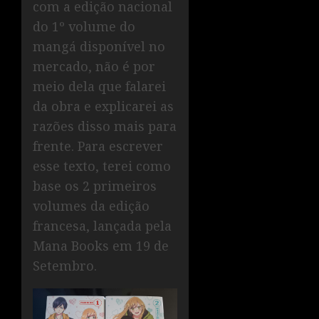
com a edição nacional
do 1º volume do
mangá disponível no
mercado, não é por
meio dela que falarei
da obra e explicarei as
razões disso mais para
frente. Para escrever
esse texto, terei como
base os 2 primeiros
volumes da edição
francesa, lançada pela
Mana Books em 19 de
Setembro.