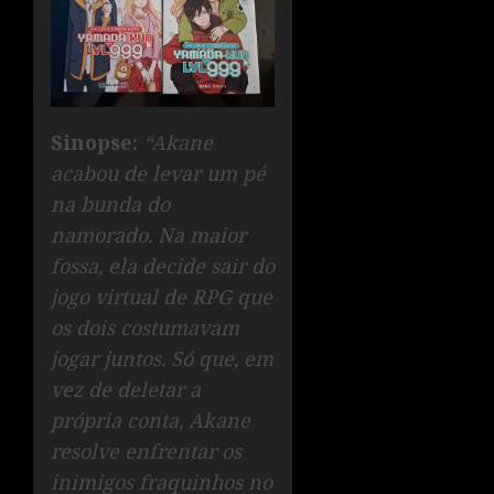
Sinopse:
“Akane
acabou de levar um pé
na bunda do
namorado. Na maior
fossa, ela decide sair do
jogo virtual de RPG que
os dois costumavam
jogar juntos. Só que, em
vez de deletar a
própria conta, Akane
resolve enfrentar os
inimigos fraquinhos no