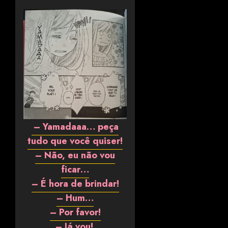
– Yamadaaa… peça
tudo que você quiser!
– Não, eu não vou
ficar…
– É hora de brindar!
– Hum…
– Por favor!
– Já vou!