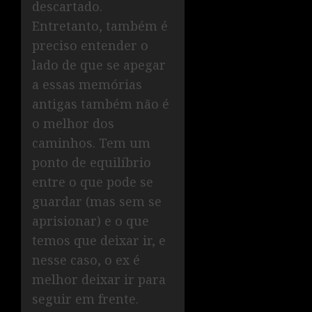
descartado.
Entretanto, também é
preciso entender o
lado de que se apegar
a essas memórias
antigas também não é
o melhor dos
caminhos. Tem um
ponto de equilíbrio
entre o que pode se
guardar (mas sem se
aprisionar) e o que
temos que deixar ir, e
nesse caso, o ex é
melhor deixar ir para
seguir em frente.