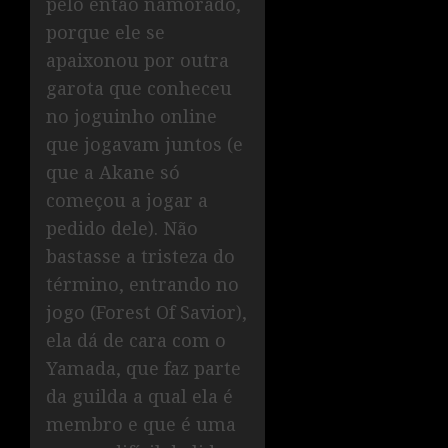
pelo então namorado,
porque ele se
apaixonou por outra
garota que conheceu
no joguinho online
que jogavam juntos (e
que a Akane só
começou a jogar a
pedido dele). Não
bastasse a tristeza do
término, entrando no
jogo (Forest Of Savior),
ela dá de cara com o
Yamada, que faz parte
da guilda a qual ela é
membro e que é uma