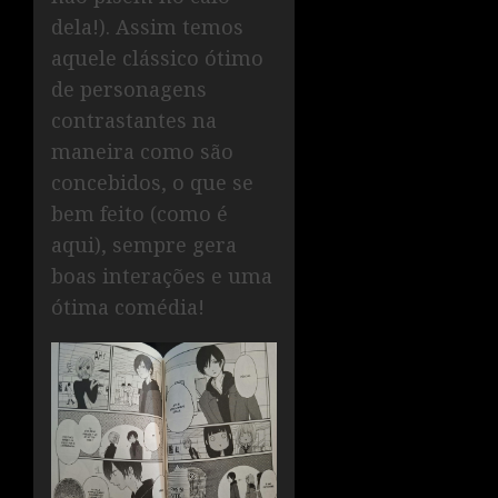
dela!). Assim temos
aquele clássico ótimo
de personagens
contrastantes na
maneira como são
concebidos, o que se
bem feito (como é
aqui), sempre gera
boas interações e uma
ótima comédia!