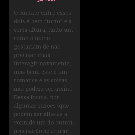
O contato entre esses
dois é bem “torto” e a
certa altura, tanto um
como o outro
gostariam de não
precisar mais
interagir novamente,
mas bem, este é um
romance e as coisas
não podem ser assim.
Dessa forma, por
algumas razões (que
podem ser alheias a
vontade um do outro),
precisarão se aturar.