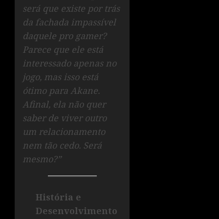
será que existe por trás
da fachada impassível
daquele pro gamer?
Parece que ele está
interessado apenas no
jogo, mas isso está
ótimo para Akane.
Afinal, ela não quer
saber de viver outro
um relacionamento
nem tão cedo. Será
mesmo?”
História e
Desenvolvimento