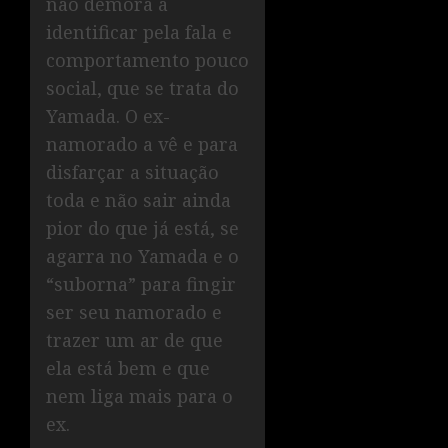
não demora a
identificar pela fala e
comportamento pouco
social, que se trata do
Yamada. O ex-
namorado a vê e para
disfarçar a situação
toda e não sair ainda
pior do que já está, se
agarra no Yamada e o
“suborna” para fingir
ser seu namorado e
trazer um ar de que
ela está bem e que
nem liga mais para o
ex.