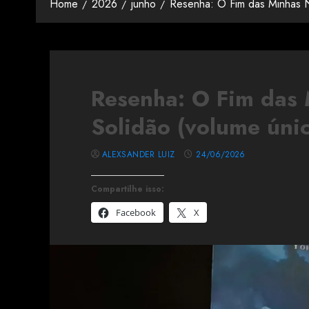
Home
2026
junho
Resenha: O Fim das Minhas N
Resenha: O Fim das 
Solidão (volume úni
ALEXSANDER LUIZ
24/06/2026
Compartilhe isso:
Facebook
X