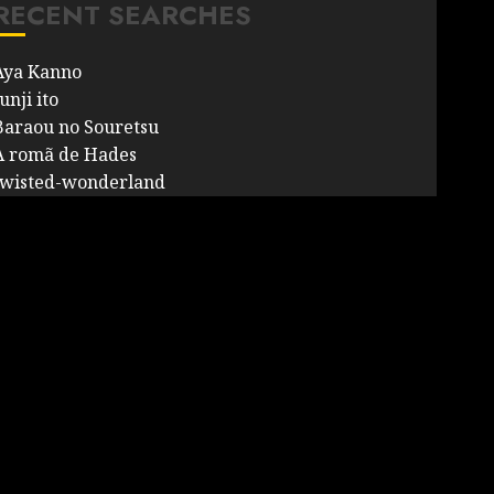
RECENT SEARCHES
Aya Kanno
unji ito
Baraou no Souretsu
A romã de Hades
twisted-wonderland