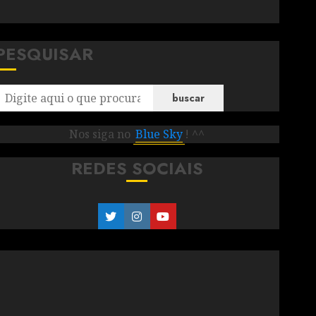
PESQUISAR
buscar
Nos siga no
Blue Sky
! ^^
REDES SOCIAIS