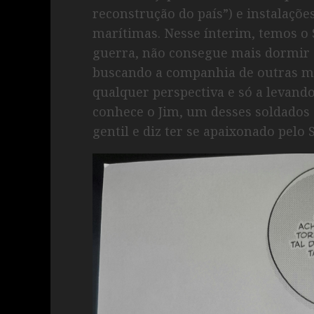
reconstrução do país”) e instalaçõe
marítimas. Nesse ínterim, temos o 
guerra, não consegue mais dormir 
buscando a companhia de outras m
qualquer perspectiva e só a levand
conhece o Jim, um desses soldados 
gentil e diz ter se apaixonado pelo 