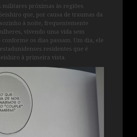
s militares próximas às regiões
Seishiro que, por causa de traumas da
sozinho à noite, frequentemente
ulheres, vivendo uma vida sem
o conforme os dias passam. Um dia, ele
estadunidenses residentes que é
Seishiro à primeira vista.