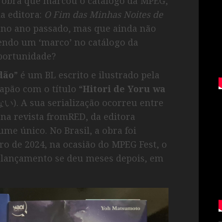
a obra que marcou o catálogo da MPEG,
a editora:
O Fim das Minhas Noites de
 no ano passado, mas que ainda não
sendo um ‘marco’ no catálogo da
oportunidade?
dão
” é um BL escrito e ilustrado pela
apão com o título “
Hitori de Yoru wa
 sua serialização ocorreu entre
na revista fromRED, da editora
e único. No Brasil, a obra foi
 de 2024, na ocasião do MPEG Fest, o
 lançamento se deu meses depois, em