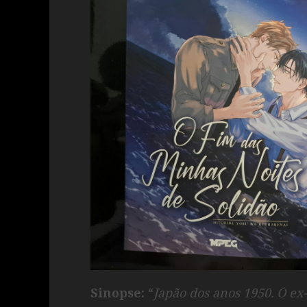
Sinopse:
“
Japão dos anos 1950. O ex