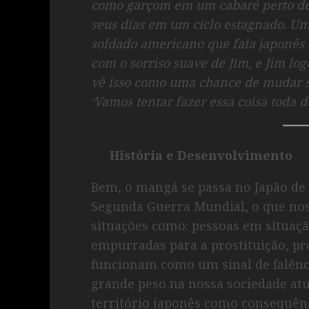
como garçom em um cabaré perto de
seus dias em um ciclo estagnado. Um
soldado americano que fala japonês 
com o sorriso suave de Jim, e Jim log
vê isso como uma chance de mudar s
‘Vamos tentar fazer essa coisa toda de
História e Desenvolvimento
Bem, o mangá se passa no Japão de 
Segunda Guerra Mundial, o que nos
situações como: pessoas em situaçã
empurradas para a prostituição, pro
funcionam como um sinal de falênc
grande peso na nossa sociedade atu
território japonês como consequên