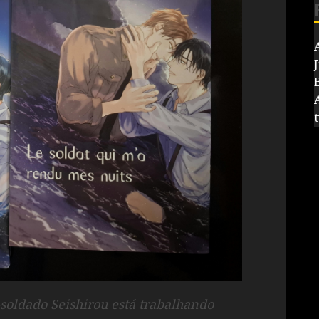
J
-soldado Seishirou está trabalhando