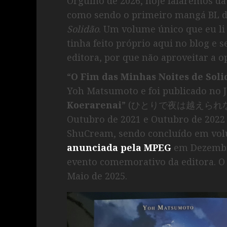
Orgulho de 2026, hoje falaremos d
como sendo o primeiro mangá BL d
Solidão
. Um volume único que eu li
tinha feito próprio aqui no blog e 
editora, por que não aproveitar a 
“
O Fim das Minhas Noites de Soli
Yoh Matsumoto e foi publicado no J
Koerarenai
” (ひとりで夜は越えられない). A
Outubro de 2021 e Outubro de 2022 
ShuCream, sendo concluído em volum
anunciada pela MPEG
em Dezembro
evento comemorativo da editora. O
Maio de 2025.