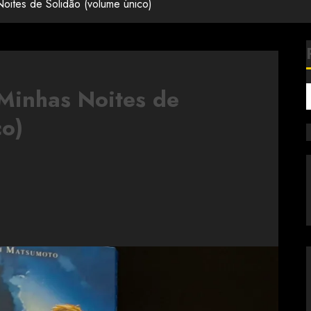
oites de Solidão (volume único)
Minhas Noites de
co)