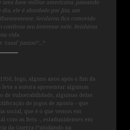
 uma base militar americana, passando
 dia, ele é abordado por Jim, um
fluentemente. Seishirou fica comovido
o confessa seu interesse nele. Seishirou
ua vida.
 ‘casal’ juntos?’…
“
1950, logo, alguns anos após o fim da
 leva a autora apresentar algumas
o de vulnerabilidade, algumas delas
liferação de jogos de aposta – que
ia social, que é o que vemos em
al com as Bets -, estadunidenses em
cia da Guerra (“ajudando na