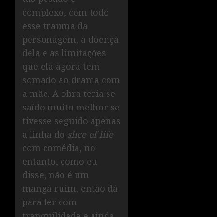
complexo, com todo
esse trauma da
personagem, a doença
dela e as limitações
que ela agora tem
somado ao drama com
a mãe. A obra teria se
saído muito melhor se
tivesse seguido apenas
a linha do
slice of life
com comédia, no
entanto, como eu
disse, não é um
mangá ruim, então dá
para ler com
tranquilidade e ainda