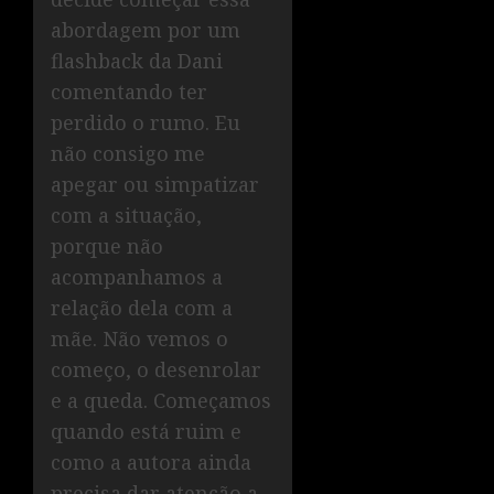
abordagem por um
flashback da Dani
comentando ter
perdido o rumo. Eu
não consigo me
apegar ou simpatizar
com a situação,
porque não
acompanhamos a
relação dela com a
mãe. Não vemos o
começo, o desenrolar
e a queda. Começamos
quando está ruim e
como a autora ainda
precisa dar atenção a