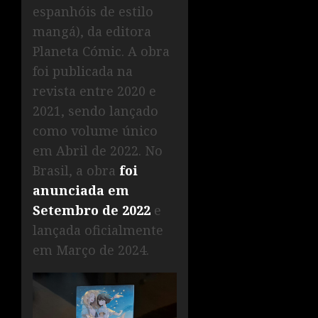
espanhóis de estilo
mangá), da editora
Planeta Cómic. A obra
foi publicada na
revista entre 2020 e
2021, sendo lançado
como volume único
em Abril de 2022. No
Brasil, a obra
foi
anunciada em
Setembro de 2022
e
lançada oficialmente
em Março de 2024.