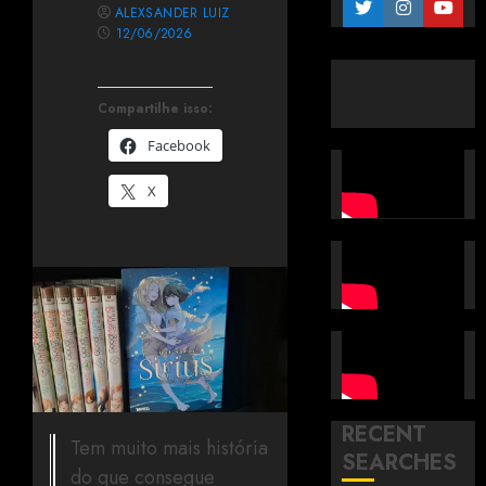
ALEXSANDER LUIZ
12/06/2026
Compartilhe isso:
Facebook
X
RECENT
Tem muito mais história
SEARCHES
do que consegue