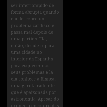
ser interrompido de
forma abrupta quando
ela descobre um
problema cardíaco e
passa mal depois de
uma partida. Ela,
então, decide ir para
uma cidade no
interior da Espanha
para esquecer dos
seus problemas e lá
ela conhece a Blanca,
uma garota radiante
que é apaixonada por
astronomia. Apesar do
primeiro encontro das