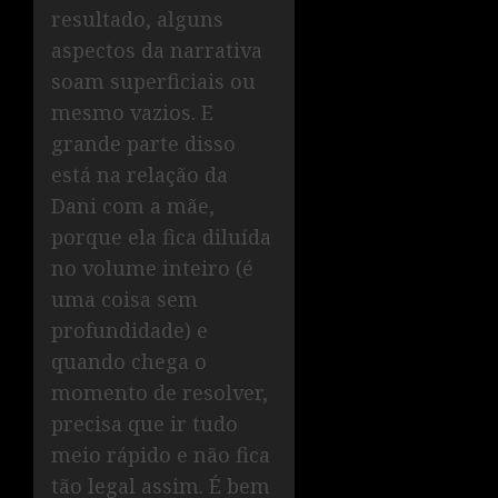
resultado, alguns
aspectos da narrativa
soam superficiais ou
mesmo vazios. E
grande parte disso
está na relação da
Dani com a mãe,
porque ela fica diluída
no volume inteiro (é
uma coisa sem
profundidade) e
quando chega o
momento de resolver,
precisa que ir tudo
meio rápido e não fica
tão legal assim. É bem