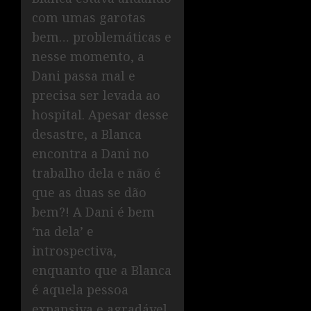
com umas garotas
bem… problemáticas e
nesse momento, a
Dani passa mal e
precisa ser levada ao
hospital. Apesar desse
desastre, a Blanca
encontra a Dani no
trabalho dela e não é
que as duas se dão
bem?! A Dani é bem
‘na dela’ e
introspectiva,
enquanto que a Blanca
é aquela pessoa
expansiva e agradável.