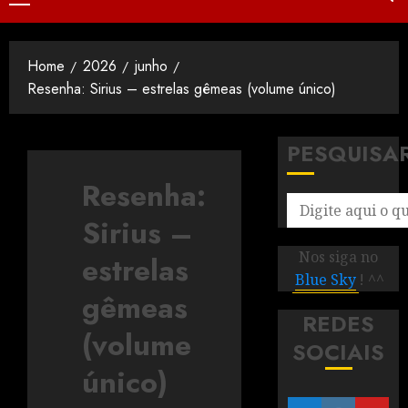
Home
2026
junho
Resenha: Sirius – estrelas gêmeas (volume único)
PESQUISA
Resenha:
Sirius –
Nos siga no
estrelas
Blue Sky
! ^^
gêmeas
REDES
(volume
SOCIAIS
único)