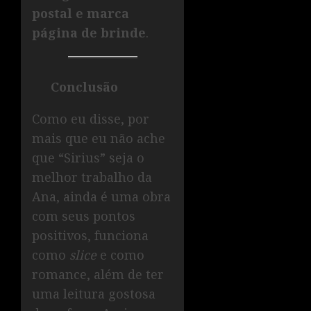
postal e marca
página de brinde
.
Conclusão
Como eu disse, por
mais que eu não ache
que “Sirius” seja o
melhor trabalho da
Ana, ainda é uma obra
com seus pontos
positivos, funciona
como
slice
e como
romance, além de ter
uma leitura gostosa