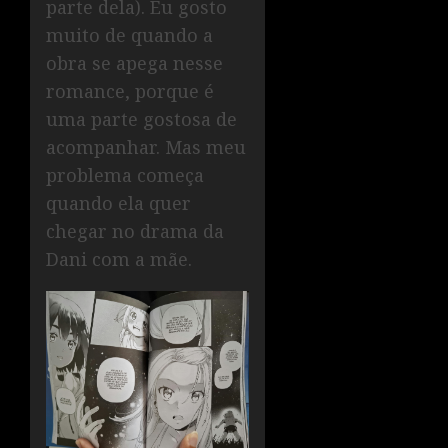
parte dela). Eu gosto
muito de quando a
obra se apega nesse
romance, porque é
uma parte gostosa de
acompanhar. Mas meu
problema começa
quando ela quer
chegar no drama da
Dani com a mãe.