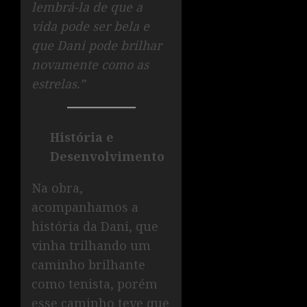
lembrá-la de que a
vida pode ser bela e
que Dani pode brilhar
novamente como as
estrelas.”
História e
Desenvolvimento
Na obra,
acompanhamos a
história da Dani, que
vinha trilhando um
caminho brilhante
como tenista, porém
esse caminho teve que