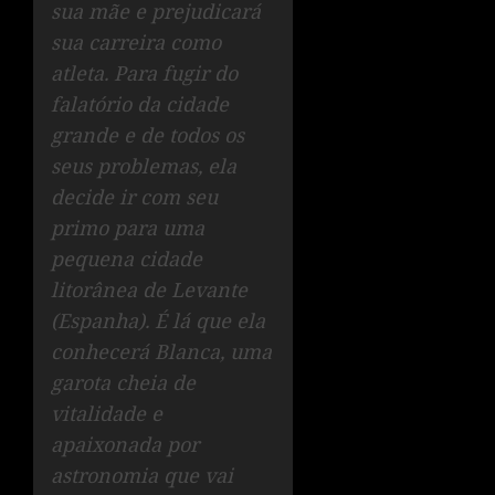
sua mãe e prejudicará
sua carreira como
atleta. Para fugir do
falatório da cidade
grande e de todos os
seus problemas, ela
decide ir com seu
primo para uma
pequena cidade
litorânea de Levante
(Espanha). É lá que ela
conhecerá Blanca, uma
garota cheia de
vitalidade e
apaixonada por
astronomia que vai