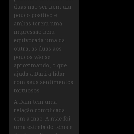
duas não ser nem um
pouco positivo e
ambas terem uma
impressão bem
equivocada uma da
outra, as duas aos
poucos vão se
aproximando, o que
ajuda a Dani a lidar
com seus sentimentos
tortuosos.
A Dani tem uma
relação complicada
com a mãe. A mãe foi
uma estrela do tênis e