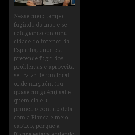
Nesse meio tempo,
fugindo da mãe e se
refugiando em uma
cidade do interior da
Espanha, onde ela
pretende fugir dos
problemas e aproveita
se tratar de um local
onde ninguém (ou
quase ninguém) sabe
quem ela é. O
primeiro contato dela
com a Blanca é meio
caótico, porque a
Blanca estava andando