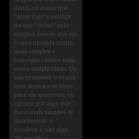
disso, eu avalio que
“Alter Ego” é melhor
do que “Sirius” pelo
simples fato de que ele
é uma história muito
mais simples e
consegue render mais
nessa simplicidade. Eu
sinceramente cortaria
esse drama e se fosse
para ele acontecer, eu
optaria por algo que
fosse mais simples de
desenvolver e
resolver, e não algo
tão pesado e