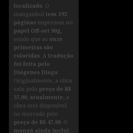
localizado
. O
manganhol
tem 192
páginas
impressas no
papel Off-set 90g
,
sendo que as
onze
primeiras são
coloridas
. A
tradução
foi feita pelo
Diógenes Diogo
.
Originalmente, a obra
saiu pelo
preço de R$
37,90
,
atualmente
, a
obra está disponível
no mercado pelo
preço de R$ 47,90
. O
mangá ainda inclui