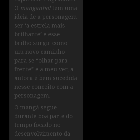
O
manganhol
tem uma
ideia de a personagem
ser ‘a estrela mais
brilhante’ e esse
brilho surgir como
um novo caminho
para se “olhar para
frente” e a meu ver, a
autora é bem sucedida
nesse conceito com a
personagem.
O mangá segue
durante boa parte do
tempo focado no
desenvolvimento da