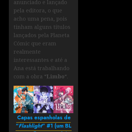
anunciado e lançado
pela editora, o que
acho uma pena, pois
tinham alguns títulos
lançados pela Planeta
Cómic que eram
realmente
interessantes e até a
Ana está trabalhando
com a obra “
Limbo
“.
Capas espanholas de
“
Flashlight
” #1 (um BL