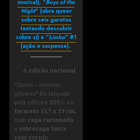
musical), “
Boys of the
Night
” (obra queer
sobre seis garotos
tentando descobrir
sobre si) e “
Limbo
” #1
(ação e suspense).
A edição nacional
“Sirius – estrelas
gêmeas” foi lançado
pela editora MPEG no
formato 13,7 x 13 cm
,
com
capa cartonada
e
sobrecapa fosca
com verniz