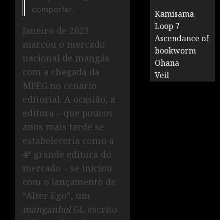
comportar.
Kamisama
Loop 7
Janeiro de 2023
Ascendance of
marcou o mercado
bookworm
nacional de mangás
Ohana
com a chegada da
Veil
MPEG no cenário
editorial. A ocasião, a
editora – que poucos
anos mais tarde se
estabeleceria como a
4ª grande editora do
mercado – se iniciou
com o lançamento de
“Alter Ego”, um
manganhol
GL escrito