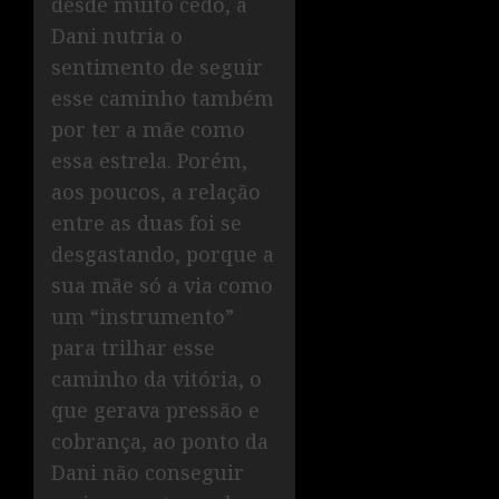
desde muito cedo, a
Dani nutria o
sentimento de seguir
esse caminho também
por ter a mãe como
essa estrela. Porém,
aos poucos, a relação
entre as duas foi se
desgastando, porque a
sua mãe só a via como
um “instrumento”
para trilhar esse
caminho da vitória, o
que gerava pressão e
cobrança, ao ponto da
Dani não conseguir