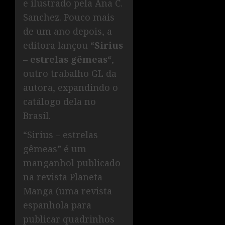
e ilustrado pela Ana C.
Sanchez. Pouco mais
de um ano depois, a
editora lançou “
Sirius
– estrelas gêmeas
“,
outro trabalho GL da
autora, expandindo o
catálogo dela no
Brasil.
“Sirius – estrelas
gêmeas” é um
manganhol publicado
na revista Planeta
Manga (uma revista
espanhola para
publicar quadrinhos