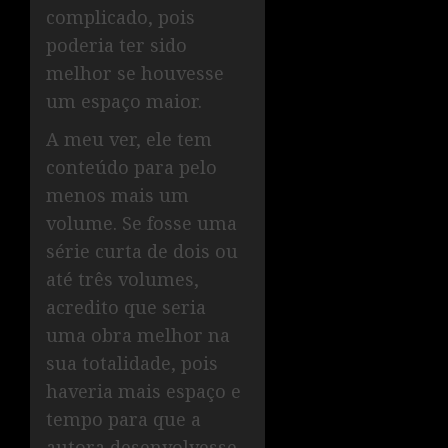
complicado, pois
poderia ter sido
melhor se houvesse
um espaço maior.
A meu ver, ele tem
conteúdo para pelo
menos mais um
volume. Se fosse uma
série curta de dois ou
até três volumes,
acredito que seria
uma obra melhor na
sua totalidade, pois
haveria mais espaço e
tempo para que a
autora desenvolvesse