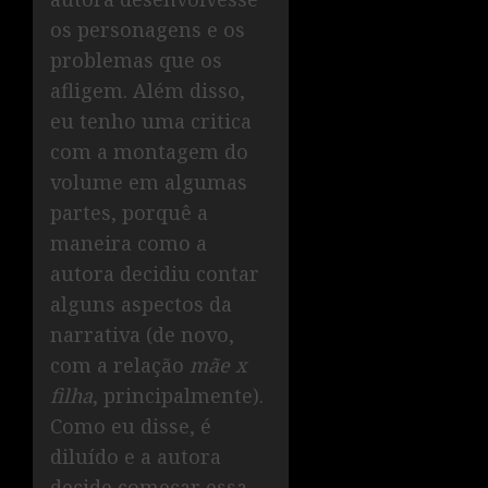
os personagens e os
problemas que os
afligem. Além disso,
eu tenho uma critica
com a montagem do
volume em algumas
partes, porquê a
maneira como a
autora decidiu contar
alguns aspectos da
narrativa (de novo,
com a relação
mãe x
filha
, principalmente).
Como eu disse, é
diluído e a autora
decide começar essa