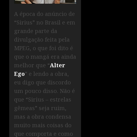
A época do anúncio de
“Sirius” no Brasil e em
grande parte da
divulgação feita pela
MPEG, o que foi dito é
que o mangá era ainda
melhor que “
Alter
Ego
” e lendo a obra,
eu digo que discordo
um pouco disso. Não é
que “Sirius – estrelas
gêmeas” seja ruim,
mas a obra condensa
muito mais coisas do
que comporta e como