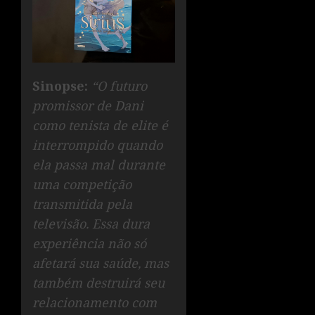
Sinopse:
“O futuro
promissor de Dani
como tenista de elite é
interrompido quando
ela passa mal durante
uma competição
transmitida pela
televisão. Essa dura
experiência não só
afetará sua saúde, mas
também destruirá seu
relacionamento com