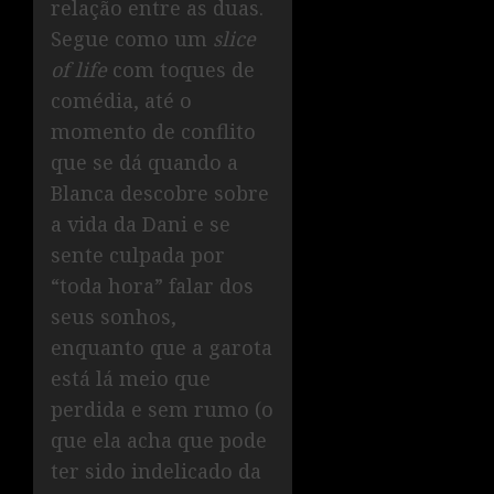
relação entre as duas.
Segue como um
slice
of life
com toques de
comédia, até o
momento de conflito
que se dá quando a
Blanca descobre sobre
a vida da Dani e se
sente culpada por
“toda hora” falar dos
seus sonhos,
enquanto que a garota
está lá meio que
perdida e sem rumo (o
que ela acha que pode
ter sido indelicado da