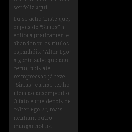
ser feliz aqui.
Eu só acho triste que,
depois de “Sirius” a
editora praticamente
abandonou os títulos
espanhóis. “Alter Ego”
a gente sabe que deu
certo, pois até
reimpressão já teve.
“Sirius” eu não tenho
ideia do desempenho.
O fato é que depois de
“Alter Ego 2”, mais
nenhum outro
manganhol foi