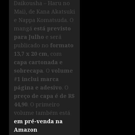
Daikousha – Haru no
Mai), de Kana Akatsuki
e Nappa Komatsuda. O
mangá
está previsto
para Julho
e será
publicado no
formato
13,7 x 20 cm
, com
capa cartonada e
sobrecapa
. O
volume
#1 inclui marca
página e adesivo
. O
preço de capa é de R$
44,90
. O primeiro
volume também está
em pré-venda na
Amazon
.