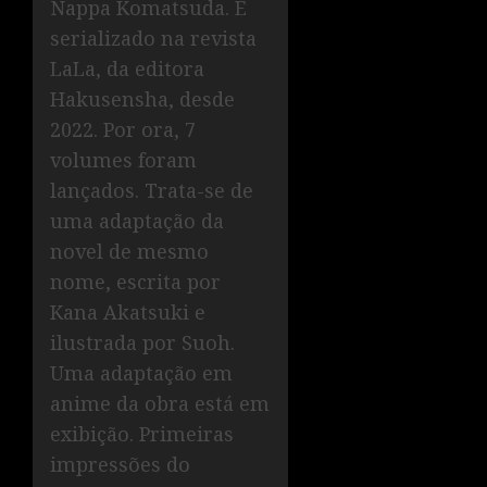
Nappa Komatsuda. É
serializado na revista
LaLa, da editora
Hakusensha, desde
2022. Por ora, 7
volumes foram
lançados. Trata-se de
uma adaptação da
novel de mesmo
nome, escrita por
Kana Akatsuki e
ilustrada por Suoh.
Uma adaptação em
anime da obra está em
exibição. Primeiras
impressões do