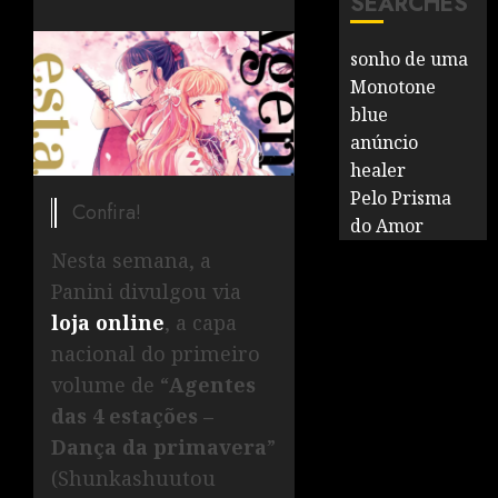
SEARCHES
sonho de uma
Monotone
blue
anúncio
healer
Pelo Prisma
Confira!
do Amor
Nesta semana, a
Panini divulgou via
loja online
, a capa
nacional do primeiro
volume de “
Agentes
das 4 estações –
Dança da primavera
”
(Shunkashuutou