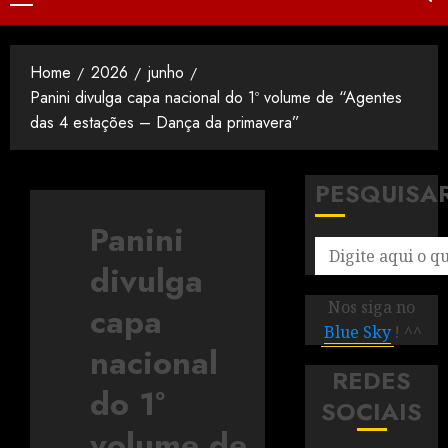
Home
2026
junho
Panini divulga capa nacional do 1º volume de “Agentes
das 4 estações – Dança da primavera”
PESQUISA
Panini
divulga
Nos siga no
capa
Blue Sky
! ^^
nacional
REDES
do 1º
SOCIAIS
volume de