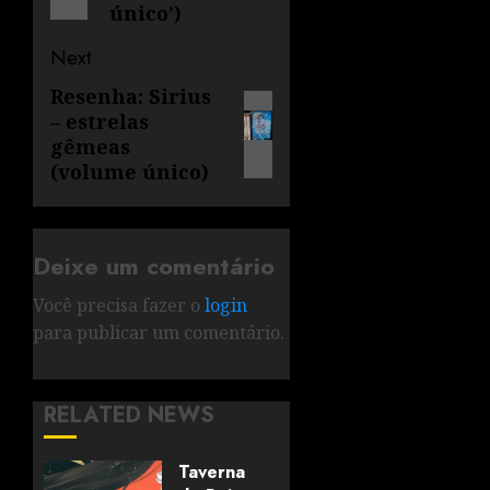
único’)
Next
Resenha: Sirius
– estrelas
gêmeas
(volume único)
Deixe um comentário
Você precisa fazer o
login
para publicar um comentário.
RELATED NEWS
Taverna