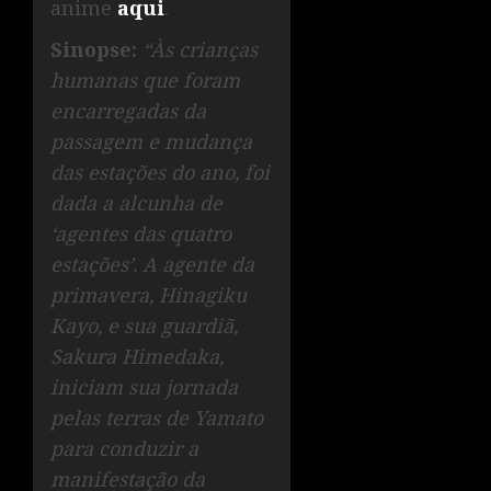
anime
aqui
.
Sinopse:
“Às crianças
humanas que foram
encarregadas da
passagem e mudança
das estações do ano, foi
dada a alcunha de
‘agentes das quatro
estações’. A agente da
primavera, Hinagiku
Kayo, e sua guardiã,
Sakura Himedaka,
iniciam sua jornada
pelas terras de Yamato
para conduzir a
manifestação da