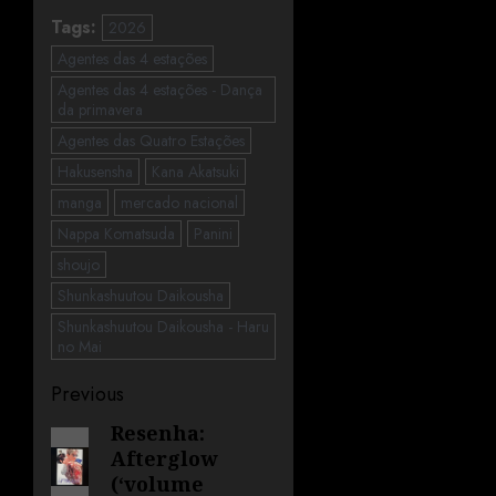
Tags:
2026
Agentes das 4 estações
Agentes das 4 estações - Dança
da primavera
Agentes das Quatro Estações
Hakusensha
Kana Akatsuki
manga
mercado nacional
Nappa Komatsuda
Panini
shoujo
Shunkashuutou Daikousha
Shunkashuutou Daikousha - Haru
no Mai
Previous
Resenha:
Afterglow
(‘volume