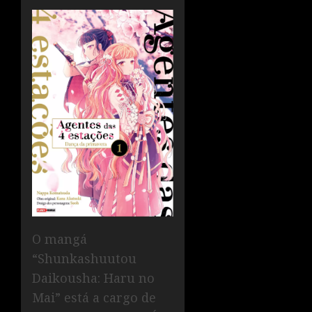
O mangá
“Shunkashuutou
Daikousha: Haru no
Mai” está a cargo de