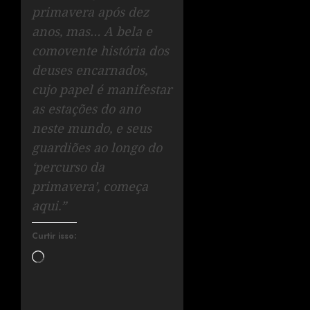
primavera após dez
anos, mas… A bela e
comovente história dos
deuses encarnados,
cujo papel é manifestar
as estações do ano
neste mundo, e seus
guardiões ao longo do
‘percurso da
primavera’, começa
aqui.”
Curtir isso: