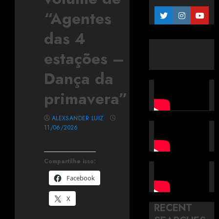
“Agentes
das 4
estações –
Dança da
primavera”
ALEXSANDER LUIZ
11/06/2026
Compartilhe isso:
Facebook
X
RECENT