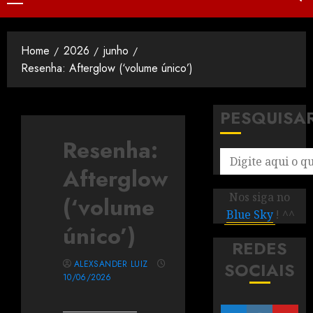
Home
2026
junho
Resenha: Afterglow (‘volume único’)
PESQUISA
Resenha:
Afterglow
Nos siga no
(‘volume
Blue Sky
! ^^
único’)
REDES
ALEXSANDER LUIZ
SOCIAIS
10/06/2026