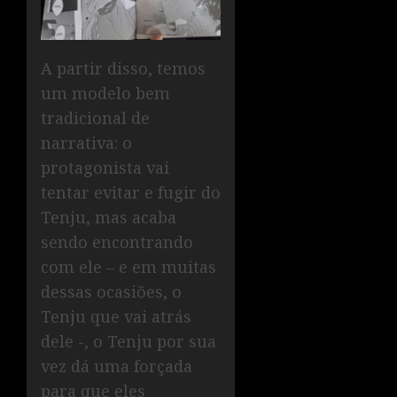
A partir disso, temos
um modelo bem
tradicional de
narrativa: o
protagonista vai
tentar evitar e fugir do
Tenju, mas acaba
sendo encontrando
com ele – e em muitas
dessas ocasiões, o
Tenju que vai atrás
dele -, o Tenju por sua
vez dá uma forçada
para que eles