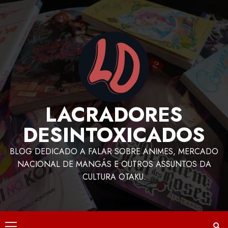
LACRADORES
DESINTOXICADOS
BLOG DEDICADO A FALAR SOBRE ANIMES, MERCADO
NACIONAL DE MANGÁS E OUTROS ASSUNTOS DA
CULTURA OTAKU.