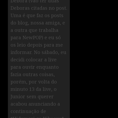
Débora (vão ter duas
Deboras citadas no post.
Uma é que faz os posts
do blog, nossa amiga, e
a outra que trabalha
para NewPOP) e eu só
os leio depois para me
informar. No sábado, eu
decidi colocar a live
para ouvir enquanto
fazia outras coisas,
porém, por volta do
minuto 13 da live, o
Junior sem querer
acabou anunciando a
continuação de