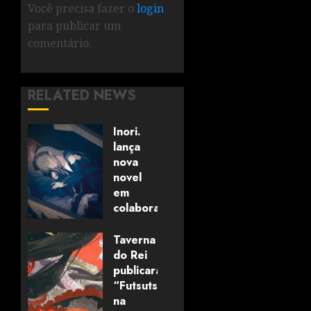
Você precisa fazer o
login
para publicar um
comentário.
RELATED NEWS
Inori.
lança
nova
novel
em
colaboração
com
editora
Taverna
alemã
do Rei
publicará
“Futsutsuka
06/08/2026
0
na