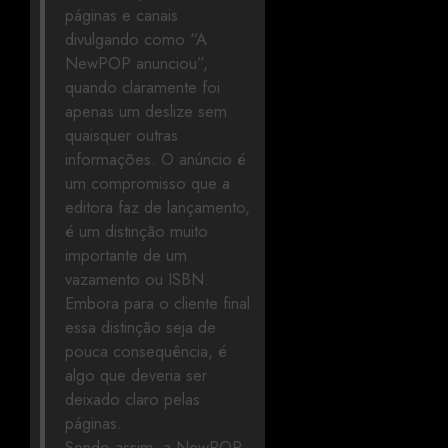
páginas e canais
divulgando como “A
NewPOP anunciou”,
quando claramente foi
apenas um deslize sem
quaisquer outras
informações. O anúncio é
um compromisso que a
editora faz de lançamento,
é um distinção muito
importante de um
vazamento ou ISBN.
Embora para o cliente final
essa distinção seja de
pouca consequência, é
algo que deveria ser
deixado claro pelas
páginas.
Sendo assim, a NewPOP