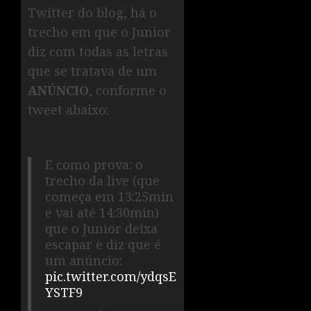
Twitter do blog, há o
trecho em que o Junior
diz com todas as letras
que se tratava de um
ANÚNCIO
, conforme o
tweet abaixo:
E como prova: o
trecho da live (que
começa em 13:25min
e vai até 14:30min)
que o Junior deixa
escapar e diz que é
um anúncio:
pic.twitter.com/ydqsE
YSTF9