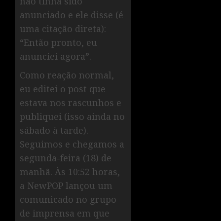
não tinha sido
anunciado e ele disse (é
uma citação direta):
“Então pronto, eu
anunciei agora”.
Como reação normal,
eu editei o post que
estava nos rascunhos e
publiquei (isso ainda no
sábado à tarde).
Seguimos e chegamos a
segunda-feira (18) de
manhã. Às 10:52 horas,
a NewPOP lançou um
comunicado no grupo
de imprensa em que