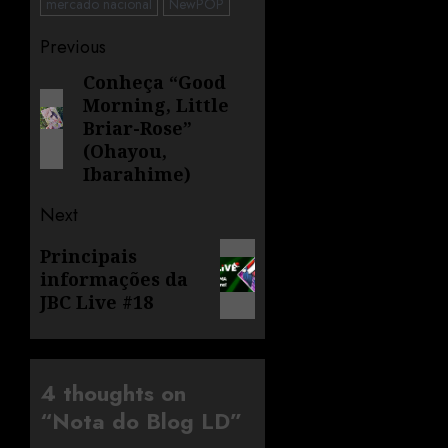
mercado nacional
NewPOP
Previous
Conheça “Good
Morning, Little
Briar-Rose”
(Ohayou,
Ibarahime)
Next
Principais
informações da
JBC Live #18
4 thoughts on
“
Nota do Blog LD
”