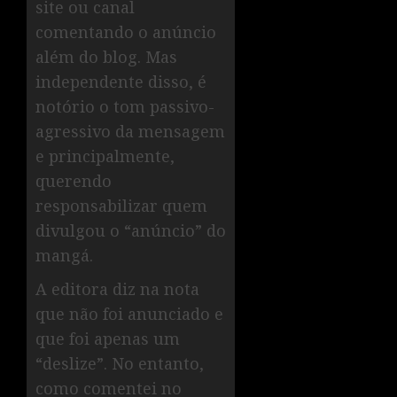
site ou canal
comentando o anúncio
além do blog. Mas
independente disso, é
notório o tom passivo-
agressivo da mensagem
e principalmente,
querendo
responsabilizar quem
divulgou o “anúncio” do
mangá.
A editora diz na nota
que não foi anunciado e
que foi apenas um
“deslize”. No entanto,
como comentei no