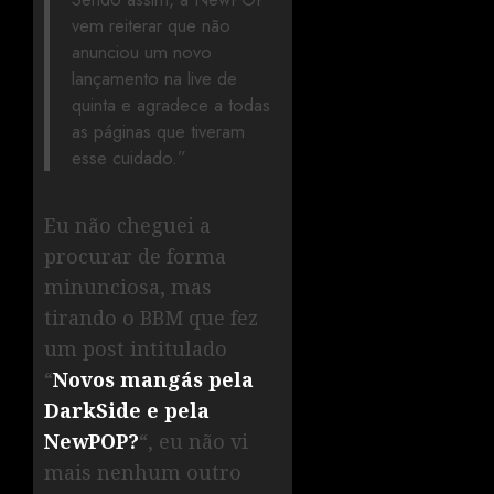
vem reiterar que não
anunciou um novo
lançamento na live de
quinta e agradece a todas
as páginas que tiveram
esse cuidado.”
Eu não cheguei a
procurar de forma
minunciosa, mas
tirando o BBM que fez
um post intitulado
“
Novos mangás pela
DarkSide e pela
NewPOP?
“, eu não vi
mais nenhum outro