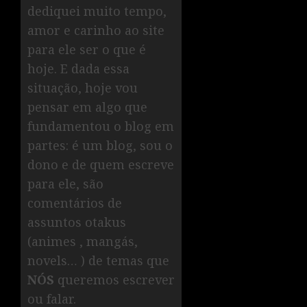
dediquei muito tempo,
amor e carinho ao site
para ele ser o que é
hoje. E dada essa
situação, hoje vou
pensar em algo que
fundamentou o blog em
partes: é um blog, sou o
dono e de quem escreve
para ele, são
comentários de
assuntos otakus
(animes , mangás,
novels… ) de temas que
NÓS
queremos escrever
ou falar.