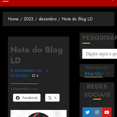
Home
2023
dezembro
Nota do Blog LD
PESQUISA
Nota do Blog
LD
Nos siga no
ALEXSANDER LUIZ
Blue Sky
! ^^
18/12/2023
4
REDES
Compartilhe isso:
SOCIAIS
Facebook
X