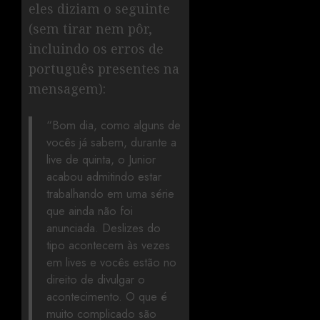
eles diziam o seguinte
(sem tirar nem pôr,
incluindo os erros de
português presentes na
mensagem):
“Bom dia, como alguns de
vocês já sabem, durante a
live de quinta, o Junior
acabou admitindo estar
trabalhando em uma série
que ainda não foi
anunciada. Deslizes do
tipo acontecem às vezes
em lives e vocês estão no
direito de divulgar o
acontecimento. O que é
muito complicado são