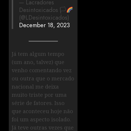
— Lacradores
Desintoxicados 🏳‍
(@LDesintoxicados)
December 18, 2023
Já tem algum tempo
(um ano, talvez) que
venho comentando vez
ou outra que o mercado
nacional me deixa
muito triste por uma
série de fatores. Isso
que aconteceu hoje não
foi um aspecto isolado.
Já teve outras vezes que