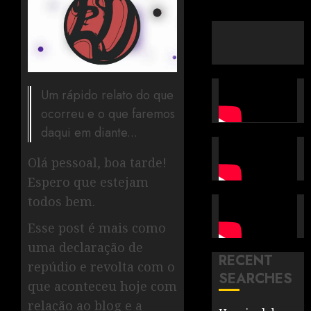
Um rápido relato do que
ocorreu e o que faremos
daqui em diante...
Olá pessoal, boa tarde!
Espero que estejam
todos bem.
Esse post é mais como
uma declaração de
RECENT
repúdio e revolta com o
SEARCHES
que aconteceu hoje com
relação ao blog e a