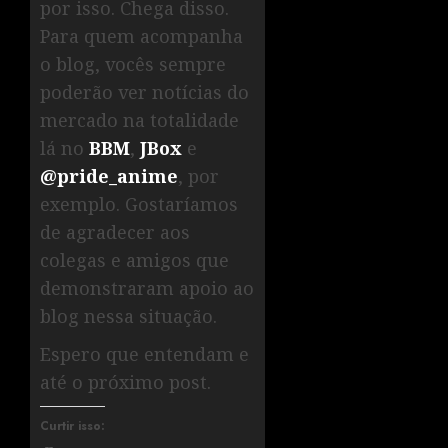
por isso. Chega disso.
Para quem acompanha
o blog, vocês sempre
poderão ver notícias do
mercado na totalidade
lá no
BBM
,
JBox
e
@pride_anime
, por
exemplo. Gostaríamos
de agradecer aos
colegas e amigos que
demonstraram apoio ao
blog nessa situação.
Espero que entendam e
até o próximo post.
Curtir isso: