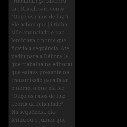
“Hidamari ga Kikoeru”
(no Brasil, saiu como
“Ouço os raios de luz”).
Ele achou que já tinha
sido anunciado e não
lembrava o nome que
ficaria a sequência. Até
pediu para a Débora (a
que trabalha na editora)
que estava presente na
transmissão para falar
o nome, o que ela fez:
“Ouço os raios de luz:
Teoria da Felicidade”.
Na sequência, ela
lembrou o Júnior que