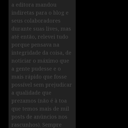
a editora mandou
indiretas para o blog e
seus colaboradores
durante suas lives, mas
até então, relevei tudo
porque pensava na
integridade da coisa, de
noticiar o máximo que
a gente pudesse e o
mais rápido que fosse
possível sem prejudicar
a qualidade que
prezamos (não é à toa
que temos mais de mil
posts de anúncios nos
rascunhos). Sempre