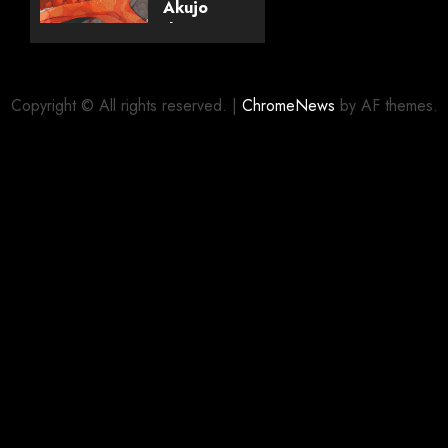
Akujo
dewa
Gozaimasu
ga”
(mangá)
Copyright © All rights reserved.
|
ChromeNews
by AF themes.
05/08/2026
0