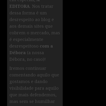
EDITORA
. Nos tratar
dessa forma é um
desrespeito ao blog e
aos demais sites que
cobrem o mercado, mas
é especialmente
desrespeitoso
com a
Débora
(a nossa
Débora, no caso)!
Iremos continuar
comentando aquilo que
gostamos e dando
visibilidade para aquilo
que mais defendemos,
mas sem se humilhar