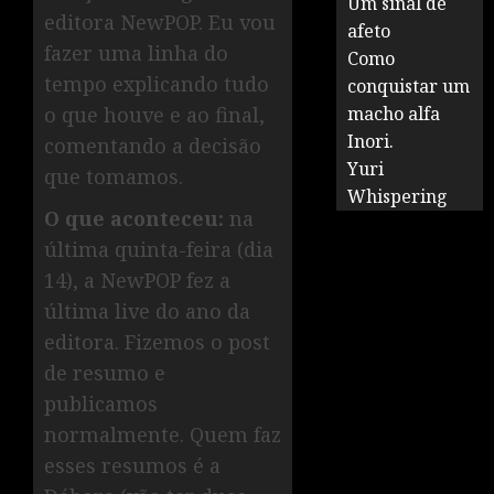
Um sinal de
editora NewPOP. Eu vou
afeto
fazer uma linha do
Como
tempo explicando tudo
conquistar um
o que houve e ao final,
macho alfa
Inori.
comentando a decisão
Yuri
que tomamos.
Whispering
O que aconteceu:
na
última quinta-feira (dia
14), a NewPOP fez a
última live do ano da
editora. Fizemos o post
de resumo e
publicamos
normalmente. Quem faz
esses resumos é a