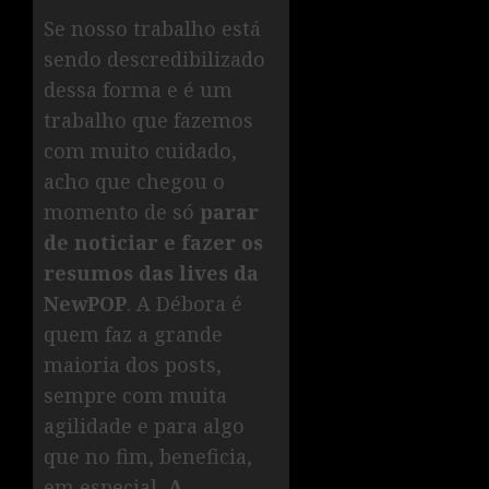
Se nosso trabalho está
sendo descredibilizado
dessa forma e é um
trabalho que fazemos
com muito cuidado,
acho que chegou o
momento de só
parar
de noticiar e fazer os
resumos das lives da
NewPOP
. A Débora é
quem faz a grande
maioria dos posts,
sempre com muita
agilidade e para algo
que no fim, beneficia,
em especial,
A