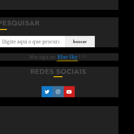
PESQUISAR
buscar
Nos siga no
Blue Sky
! ^^
REDES SOCIAIS