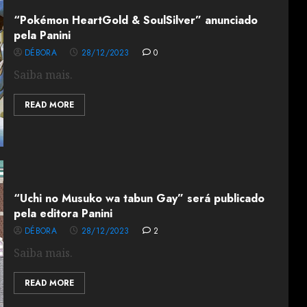
“Pokémon HeartGold & SoulSilver” anunciado
pela Panini
DÉBORA
28/12/2023
0
Saiba mais.
READ MORE
“Uchi no Musuko wa tabun Gay” será publicado
pela editora Panini
DÉBORA
28/12/2023
2
Saiba mais.
READ MORE