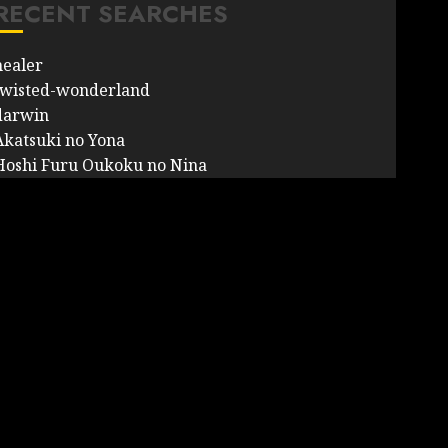
RECENT SEARCHES
healer
twisted-wonderland
darwin
Akatsuki no Yona
Hoshi Furu Oukoku no Nina