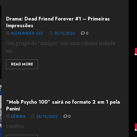
Drama: Dead Friend Forever #1 – Primeiras
Impressões
ALEXSANDER LUIZ
30/12/2023
0
Um grupo de "amigos" em uma cabana isolada
na...
READ MORE
“Mob Psycho 100” sairá no formato 2 em 1 pela
Panini
DÉBORA
28/12/2023
0
Confira.