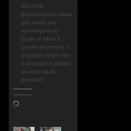
Não tem
periodicidade exata
por conta das
aprovações do
Japão. A ideia é
lançar ao menos 3
volumes neste ano
e alcançar o anime
na medida do
possível.
Curtir isso: