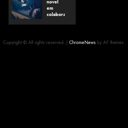
Universo
novel
dos
em
Livros
colaboração
com
editora
06/08/2026
0
alemã
Copyright © All rights reserved.
|
ChromeNews
by AF themes.
06/08/2026
0