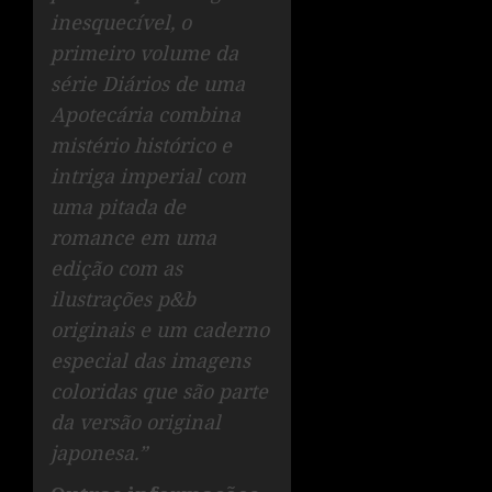
inesquecível, o
primeiro volume da
série Diários de uma
Apotecária combina
mistério histórico e
intriga imperial com
uma pitada de
romance em uma
edição com as
ilustrações p&b
originais e um caderno
especial das imagens
coloridas que são parte
da versão original
japonesa.”