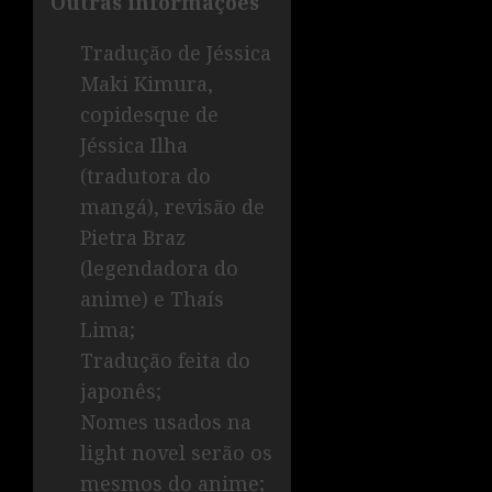
Outras informações
Tradução de Jéssica
Maki Kimura,
copidesque de
Jéssica Ilha
(tradutora do
mangá), revisão de
Pietra Braz
(legendadora do
anime) e Thaís
Lima;
Tradução feita do
japonês;
Nomes usados na
light novel serão os
mesmos do anime;