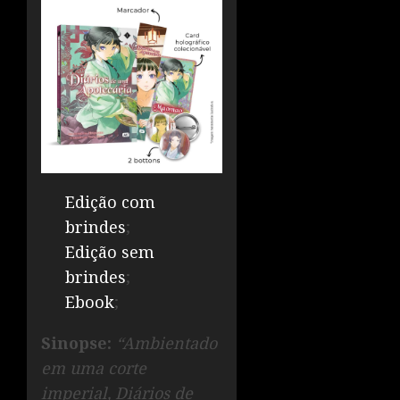
Edição com
brindes
;
Edição sem
brindes
;
Ebook
;
Sinopse:
“Ambientado
em uma corte
imperial, Diários de