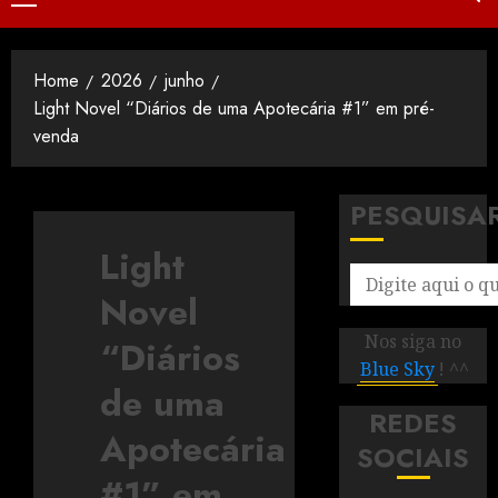
Home
2026
junho
Light Novel “Diários de uma Apotecária #1” em pré-
venda
PESQUISA
Light
Novel
Nos siga no
“Diários
Blue Sky
! ^^
de uma
REDES
Apotecária
SOCIAIS
#1” em