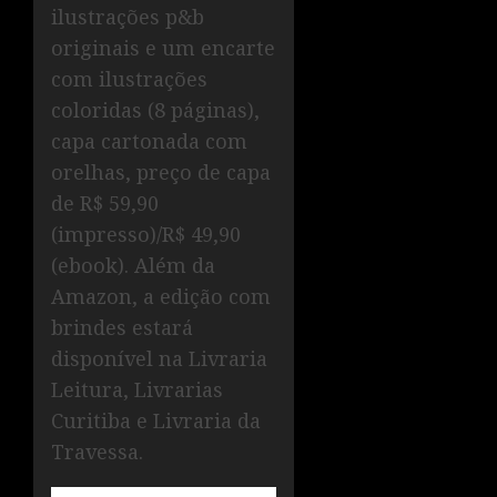
ilustrações p&b
originais e um encarte
com ilustrações
coloridas (8 páginas),
capa cartonada com
orelhas, preço de capa
de R$ 59,90
(impresso)/R$ 49,90
(ebook). Além da
Amazon, a edição com
brindes estará
disponível na Livraria
Leitura, Livrarias
Curitiba e Livraria da
Travessa.