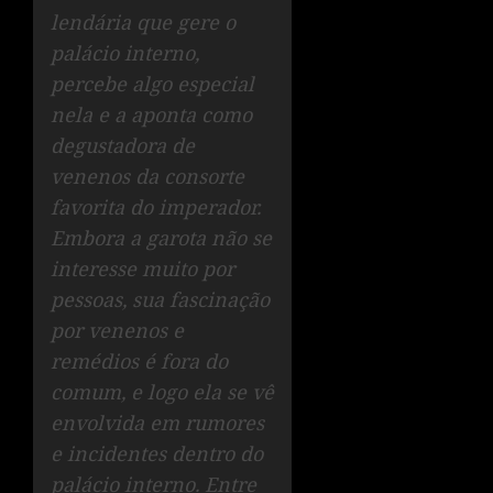
lendária que gere o
palácio interno,
percebe algo especial
nela e a aponta como
degustadora de
venenos da consorte
favorita do imperador.
Embora a garota não se
interesse muito por
pessoas, sua fascinação
por venenos e
remédios é fora do
comum, e logo ela se vê
envolvida em rumores
e incidentes dentro do
palácio interno. Entre