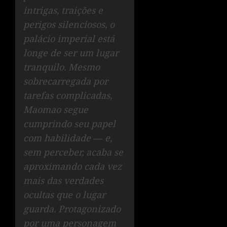
intrigas, traições e
perigos silenciosos, o
palácio imperial está
longe de ser um lugar
tranquilo. Mesmo
sobrecarregada por
tarefas complicadas,
Maomao segue
cumprindo seu papel
com habilidade ― e,
sem perceber, acaba se
aproximando cada vez
mais das verdades
ocultas que o lugar
guarda. Protagonizado
por uma personagem