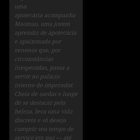
uma
apotecária acompanha
Maomao, uma jovem
aprendiz de apotecária
e apaixonada por
venenos que, por
circunstâncias
inesperadas, passa a
servir no palácio
interno do imperador.
Cheia de sardas e longe
de se destacar pela
beleza, leva uma vida
discreta e só deseja
cumprir seu tempo de
serviço em paz ― até