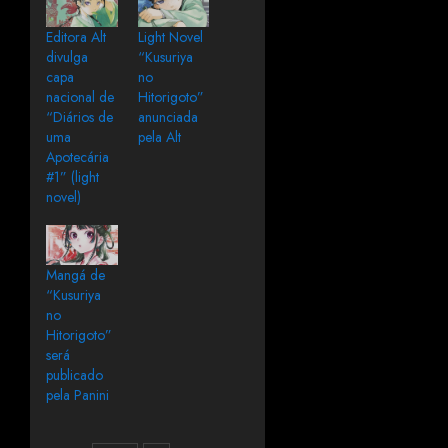
Editora Alt
Light Novel
divulga
“Kusuriya
capa
no
nacional de
Hitorigoto”
“Diários de
anunciada
uma
pela Alt
Apotecária
#1” (light
novel)
Mangá de
“Kusuriya
no
Hitorigoto”
será
publicado
pela Panini