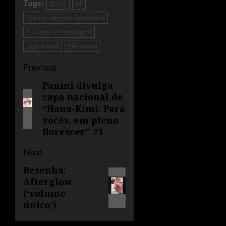
Tags:
2026
Alt
Diários de uma Apotecária
Kusuriya no Hitorigoto
Light Novel
Pré-venda
Previous
Panini divulga
capa nacional de
“Hana-Kimi: Para
vocês, em pleno
florescer” #1
Next
Resenha:
Afterglow
(‘volume
único’)