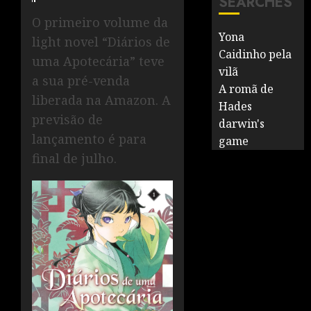
SEARCHES
O primeiro volume da
Yona
light novel “Diários de
Caidinho pela
uma Apotecária” teve
vilã
a sua pré-venda
A romã de
liberada na Amazon. A
Hades
previsão de
darwin's
lançamento é para
game
final de julho.