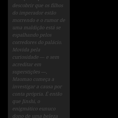
descobrir que os filhos
do imperador estão
morrendo e o rumor de
uma maldição está se
espalhando pelos
corredores do palácio.
Movida pela
curiosidade ― e sem
acreditar em
superstições ―,
Maomao começa a
investigar a causa por
conta própria. É então
que Jinshi, o
enigmático eunuco
dono de uma beleza