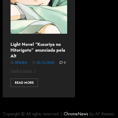
Light Novel “Kusuriya no
Hitorigoto” anunciada pela
Alt
DÉBORA
03/12/2025
0
Saiba mais :)
READ MORE
Copyright © All rights reserved.
|
ChromeNews
by AF themes.