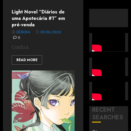
Light Novel “Diários de
uma Apotecária #1” em
pré-venda
DÉBORA
09/06/2026
0
Confira.
READ MORE
RECENT
SEARCHES