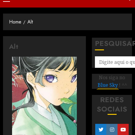
Home
Alt
PESQUISA
Alt
Nos siga no
Blue Sky
! ^^
REDES
SOCIAIS