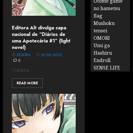
Otome game
no hametsu
flag
Mushoku
Editora Alt divulga capa
tensei
nacional de “Diários de
OMORI
uma Apotecária #1” (light
Umi ga
novel)
Hashiru
DÉBORA
02/06/2026
Endroll
0
SENSE LIFE
Confira.
READ MORE