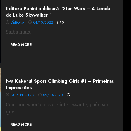
Editora Panini publicará “Star Wars – A Lenda
de Luke Skywalker”
DÉBORA
04/10/2022
0
Saiba mais.
READ MORE
Iwa Kakeru! Sport Climbing Girls #1 – Primeiras
Impressões
GURI NEUTRO
09/10/2020
1
Com um esporte novo e interessante, pode ser
que...
READ MORE