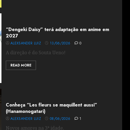
“Dengeki Daisy” terá adaptação em anime em
2027
ALEXSANDER LUIZ
13/06/2026
0
A direção é do Souta Ueno!
READ MORE
Conheça “Les fleurs se maquillent aussi”
(Hanamonogatari)
ALEXSANDER LUIZ
08/06/2026
1
Novos amores na 3ª idade.