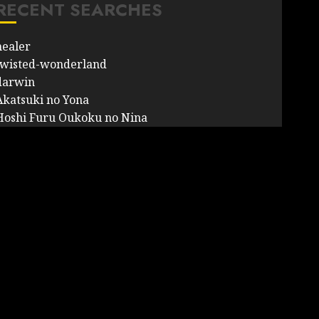
RECENT SEARCHES
healer
twisted-wonderland
darwin
Akatsuki no Yona
Hoshi Furu Oukoku no Nina