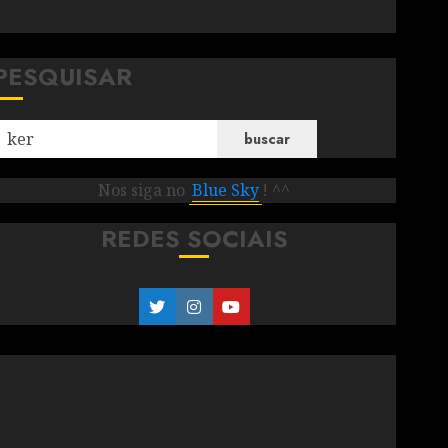
PESQUISAR
buscar
Nos siga no
Blue Sky
! ^^
REDES SOCIAIS