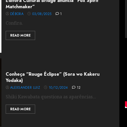
Editora Cultural Bridge anuncia “Fox Spirit
Matchmaker”
DÉBORA
03/08/2025
1
Confira.
READ MORE
Conheça “Rouge Éclipse” (Sora wo Kakeru
Yodaka)
ALEXSANDER LUIZ
10/12/2024
12
Shiki Kawabata questiona as aparências...
READ MORE