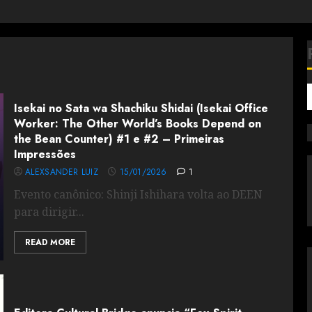
Isekai no Sata wa Shachiku Shidai (Isekai Office
Worker: The Other World’s Books Depend on
the Bean Counter) #1 e #2 – Primeiras
Impressões
ALEXSANDER LUIZ
15/01/2026
1
Evento canônico: Shinji Ishihara volta ao DEEN
para dirigir...
READ MORE