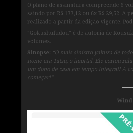
O plano de assinatura compreende 6 vo
saindo por R$ 177,12 ou 6x R$ 29,52. A p
realizado a partir da edição vigente. P
“Gokushufudou” é de autoria de Kousu
volumes.
Sinopse:
“O mais sinistro yakuza de tod
nome era Tatsu, o imortal. Ele cortou re
um dono de casa em tempo integral!
A c
começar!”
Wind