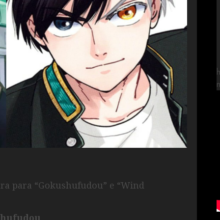
tura para “Gokushufudou” e “Wind
shufudou