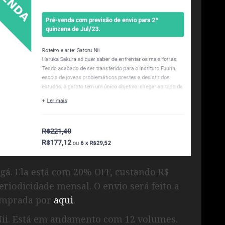
á. Ela está com 20% OFF, custando R$
eriodicidade mensal. O envio será feito a
comprada por
aqui
.
Nii. Está em andamento com 12 volumes.