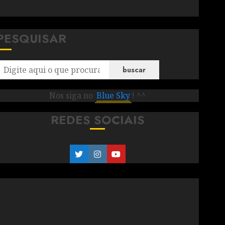
PESQUISAR
buscar
Nos siga no
Blue Sky
! ^^
REDES SOCIAIS