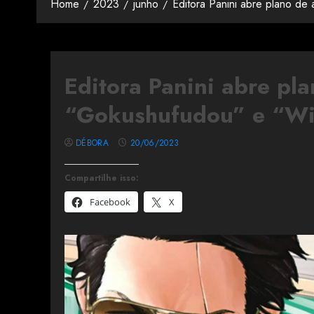
Home
2023
junho
Editora Panini abre plano de
Editora Panini abre pla
“Gokushufudou” e “Wi
DÉBORA
20/06/2023
Compartilhe isso:
Facebook
X