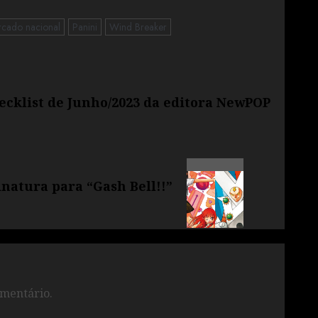
cado nacional
Panini
Wind Breaker
ecklist de Junho/2023 da editora NewPOP
natura para “Gash Bell!!”
mentário.