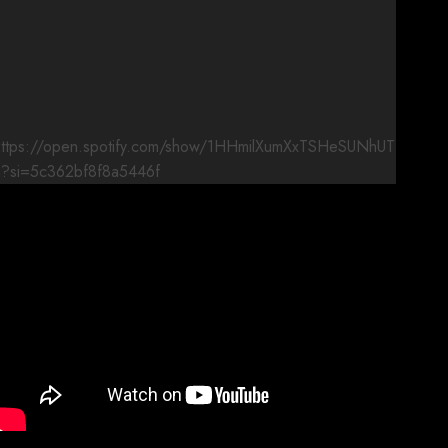
https://open.spotify.com/show/1HHmilXumXxTSHeSUNhUT
n?si=5c362bf8f8a5446f