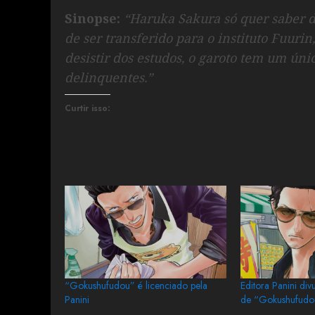
Sinopse:
“Haruka Sakura só quer saber d
de ser transferido para o instituto Fuurin
desistir dos estudos, o garoto tem um úni
delinquentes.”
Curtir isso:
“Gokushufudou” é licenciado pela
Editora Panini div
Panini
de “Gokushufudou