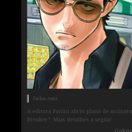
Saiba mais.
A editora Panini abriu plano de assina
Breaker”. Mais detalhes a seguir.
Goku