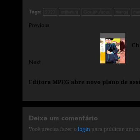
Tags:
2023
assinatura
Gokushufudou
manga
mer
Previous
Ch
Next
Editora MPEG abre novo plano de assi
Deixe um comentário
Você precisa fazer o
login
para publicar um co