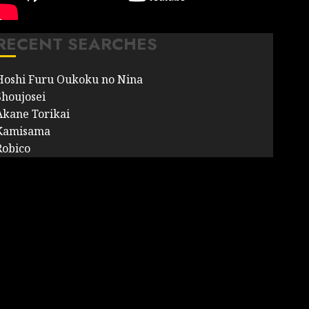
RECENT SEARCHES
Hoshi Furu Oukoku no Nina
Shoujosei
Akane Torikai
Kamisama
Robico