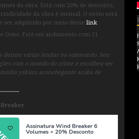
lumes da obra. Está com 20% de desconto,
eriodicidade da obra é mensal. O envio será
ode ser adquirido por meio desse
link
.
ke Oono. Está em andamento com 11
os deixou várias lendas no submundo. Seu
lações com o mundo do crime e escolheu ser
omédia yakuza aconchegante acaba de
 Breaker