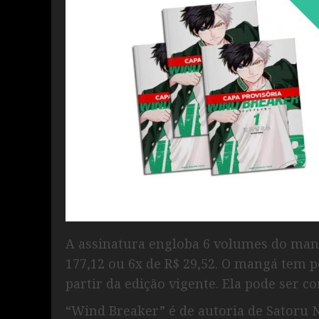
A assinatura engloba 6 volumes do mang
177,12 ou 6x de R$ 29,52. O mangá tem p
partir da edição vigente. Ela pode ser 
“Wind Breaker” é de autoria de Satoru 