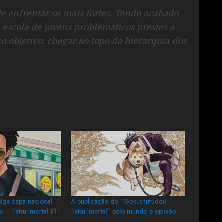
e enfrentar os mais fortes. Tendo acabado
, escola de jovens problemáticos prestes a
co objetivo: chegar ao topo da hierarquia dos
ulga capa nacional
A publicação de “Gokushufudou –
 – Tatsu Imortal #1”
Tatsu Imortal” pelo mundo e opinião