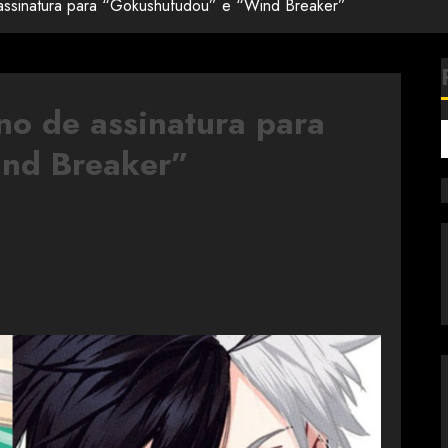
 assinatura para “Gokushufudou” e “Wind Breaker”
no de assinatura para
nd Breaker”