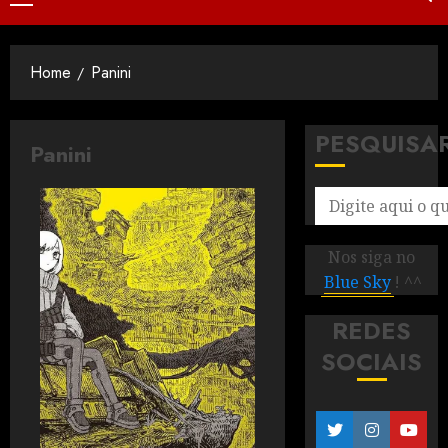
Home
Panini
PESQUISA
Panini
Nos siga no
Blue Sky
! ^^
REDES
SOCIAIS