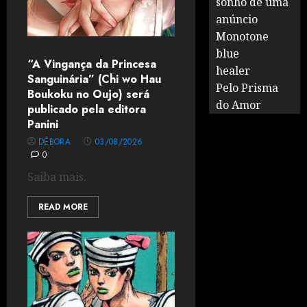
sonho de uma
anúncio
Monotone
blue
“A Vingança da Princesa
healer
Sanguinária” (Chi wo Hau
Pelo Prisma
Boukoku no Oujo) será
do Amor
publicado pela editora
Panini
DÉBORA
03/08/2026
0
Saiba mais.
READ MORE