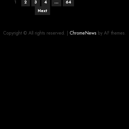
1
2
3
4
…
64
Next
Copyright © All rights reserved.
|
ChromeNews
by AF themes.