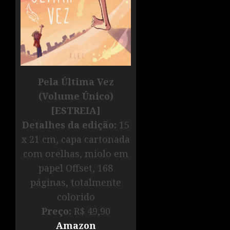
Pela Última Vez
(Volume Único)
[ESTREIA]
Detalhes da edição:
15
x 21 cm, capa cartonada
com orelhas, miolo em
papel Offset, 168
páginas, totalmente
colorido
Preço:
R$ 49,90
Amazon