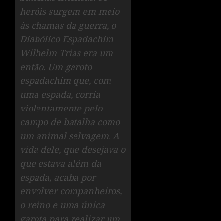
heróis surgem em meio
às chamas da guerra, o
Diabólico Espadachim
Wilhelm Trias era um
então. Um garoto
espadachim que, com
uma espada, corria
violentamente pelo
campo de batalha como
um animal selvagem. A
vida dele, que desejava o
que estava além da
espada, acaba por
envolver companheiros,
o reino e uma única
garota para realizar um