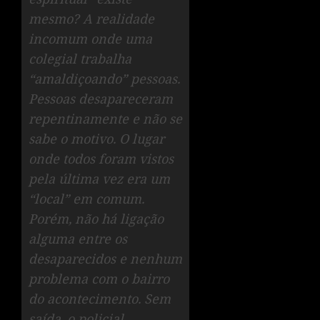
mesmo? A realidade
incomum onde uma
colegial trabalha
“amaldiçoando” pessoas.
Pessoas desapareceram
repentinamente e não se
sabe o motivo. O lugar
onde todos foram vistos
pela última vez era um
“local” em comum.
Porém, não há ligação
alguma entre os
desaparecidos e nenhum
problema com o bairro
do acontecimento. Sem
saída, o policial