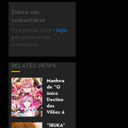
Deixe um
comentário
Você precisa fazer o
login
para publicar um
comentário.
RELATED NEWS
Manhwa
de “O
único
Destino
dos
Vilões é
a
Morte”
“IRUKA”,