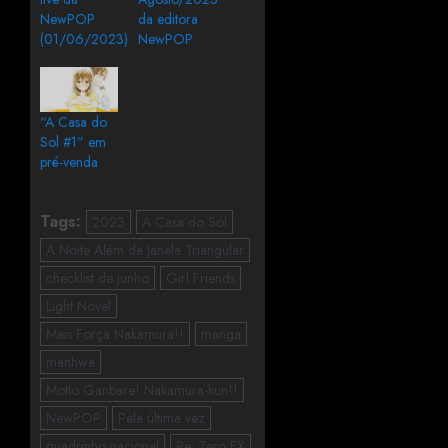
NewPOP
da editora
(01/06/2023)
NewPOP
“A Casa do
Sol #1” em
pré-venda
Tags:
2023
A Casa do Sol
A Noite Além da Janela Triangular
checklist de junho
Girl Friends
Light Novel
Mais Força Nakamura!!
manga
manhwa
Motto Ganbare! Nakamura-kun!!
NewPOP
Pela última vez
quadrinho nacional
Re: Zero EX