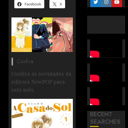
Facebook
X
Confira.
Confira as novidades da
editora NewPOP para
este mês.
RECENT
SEARCHES