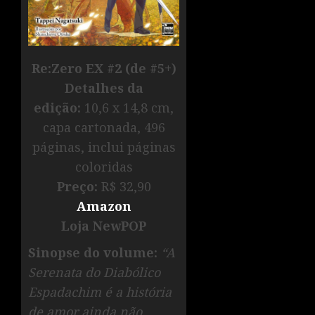
Re:Zero EX #2 (de #5+)
D
etalhe
s da
edição:
10,6 x 14,8 cm,
capa cartonada, 496
páginas, inclui páginas
coloridas
Preço:
R$ 32,90
Amazon
Loja NewPOP
Sinopse do volume:
“A
Serenata do Diabólico
Espadachim é a história
de amor ainda não