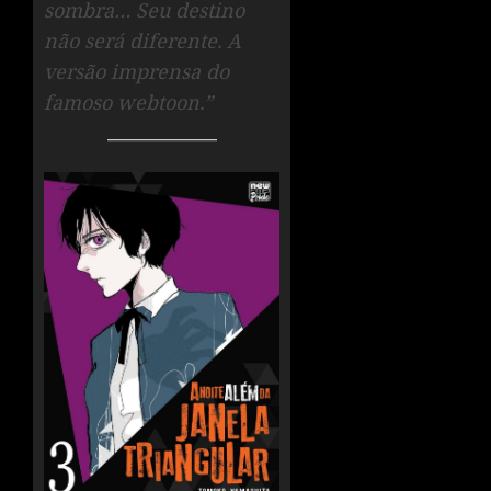
sombra… Seu destino
não será diferente. A
versão imprensa do
famoso webtoon.”