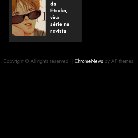
termina
da
na
Etsuko,
Coreia
vira
do Sul
série na
revista
MANGABU!
19/07/2026
0
18/07/2026
0
Copyright © All rights reserved.
|
ChromeNews
by AF themes.