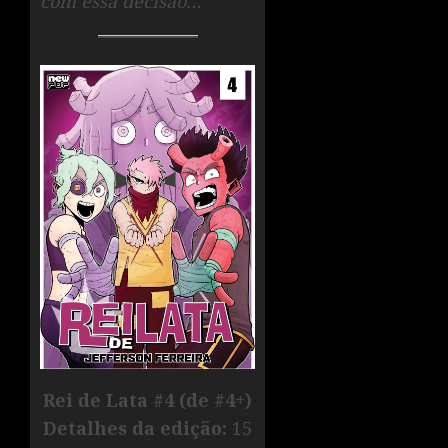
com essa decisão…”
Rei de Lata #4 (de
#4+)
Detalhes da edição:
15