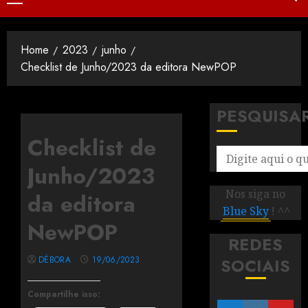
Home
2023
junho
Checklist de Junho/2023 da editora NewPOP
PESQUISA
Checklist de
Junho/2023
Nos siga no
da editora
Blue Sky
! ^^
NewPOP
REDES
DÉBORA
19/06/2023
SOCIAIS
Compartilhe isso: