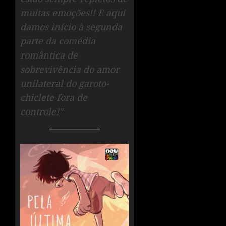
muitas emoções!! E aqui
damos início à segunda
parte da comédia
romântica de
sobrevivência do amor
unilateral do garoto-
chiclete fora de
controle!”