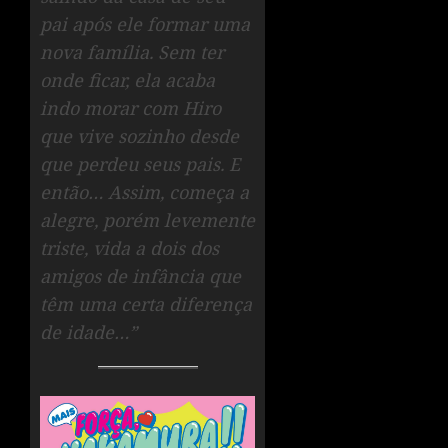
pai após ele formar uma
nova família. Sem ter
onde ficar, ela acaba
indo morar com Hiro
que vive sozinho desde
que perdeu seus pais. E
então… Assim, começa a
alegre, porém levemente
triste, vida a dois dos
amigos de infância que
têm uma certa diferença
de idade…”