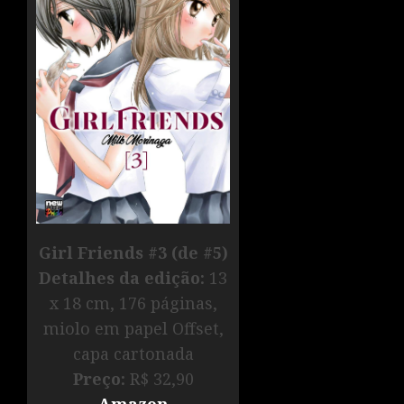
Girl Friends #3 (de #5)
D
etalhe
s da edição:
13
x 18 cm, 176 páginas,
miolo em papel Offset,
capa cartonada
Preço:
R$ 32,90