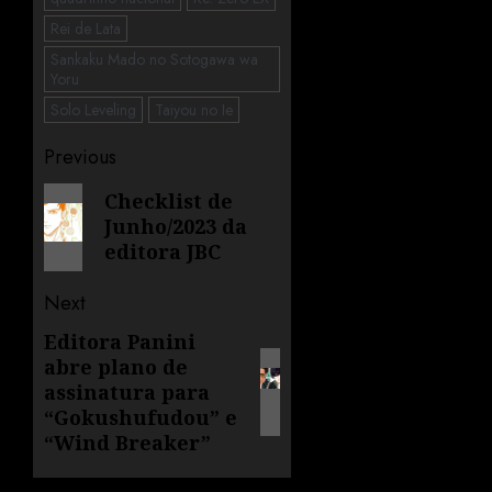
Rei de Lata
Sankaku Mado no Sotogawa wa
Yoru
Solo Leveling
Taiyou no Ie
Previous
Checklist de
Junho/2023 da
editora JBC
Next
Editora Panini
abre plano de
assinatura para
“Gokushufudou” e
“Wind Breaker”