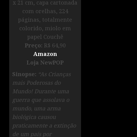
x 21 cm, capa cartonada
com orelhas, 224
páginas, totalmente
colorido, miolo em
papel Couchê
Preço:
R$ 64,90
Amazon
Loja NewPOP
Sinopse:
“As Crianças
mais Poderosas do
Mundo! Durante uma
guerra que assolava o
mundo, uma arma
biológica causou
praticamente a extinção
de um país por