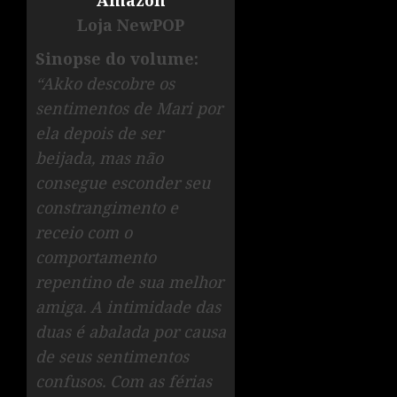
Amazon
Loja NewPOP
Sinopse do volume:
“Akko descobre os
sentimentos de Mari por
ela depois de ser
beijada, mas não
consegue esconder seu
constrangimento e
receio com o
comportamento
repentino de sua melhor
amiga. A intimidade das
duas é abalada por causa
de seus sentimentos
confusos. Com as férias