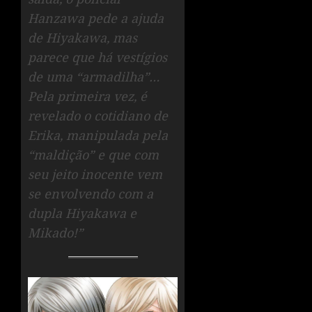
Hanzawa pede a ajuda
de Hiyakawa, mas
parece que há vestígios
de uma “armadilha”…
Pela primeira vez, é
revelado o cotidiano de
Erika, manipulada pela
“maldição” e que com
seu jeito inocente vem
se envolvendo com a
dupla Hiyakawa e
Mikado!”