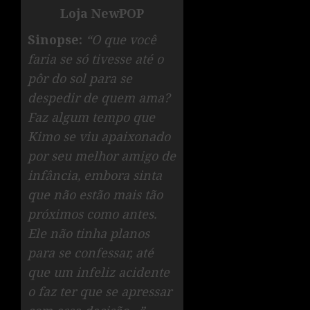
Loja NewPOP
Sinopse:
“O que você
faria se só tivesse até o
pôr do sol para se
despedir de quem ama?
Faz algum tempo que
Kimo se viu apaixonado
por seu melhor amigo de
infância, embora sinta
que não estão mais tão
próximos como antes.
Ele não tinha planos
para se confessar, até
que um infeliz acidente
o faz ter que se apressar