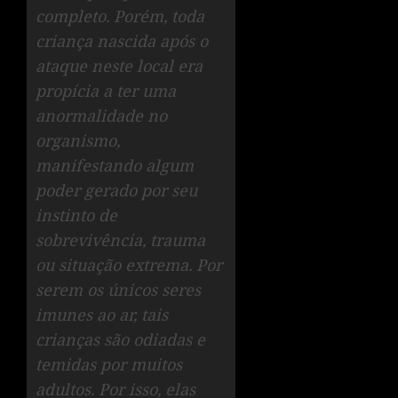
completo. Porém, toda
criança nascida após o
ataque neste local era
propícia a ter uma
anormalidade no
organismo,
manifestando algum
poder gerado por seu
instinto de
sobrevivência, trauma
ou situação extrema. Por
serem os únicos seres
imunes ao ar, tais
crianças são odiadas e
temidas por muitos
adultos. Por isso, elas