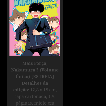
Mais Força,
Nakamura!! (Volume
Único) [ESTREIA]
Detalhes da
edição:
12,8 x 18 cm,
capa cartonada, 170
páginas, miolo em