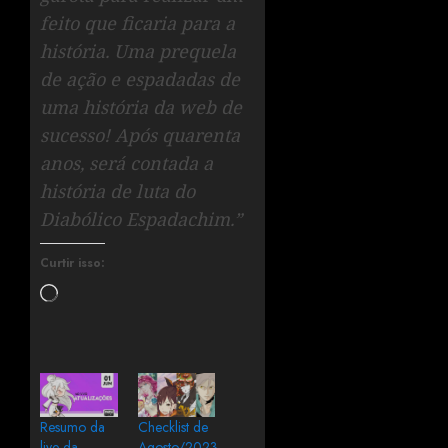
feito que ficaria para a
história. Uma prequela
de ação e espadadas de
uma história da web de
sucesso! Após quarenta
anos, será contada a
história de luta do
Diabólico Espadachim.”
Curtir isso:
Resumo da
Checklist de
live da
Agosto/2023