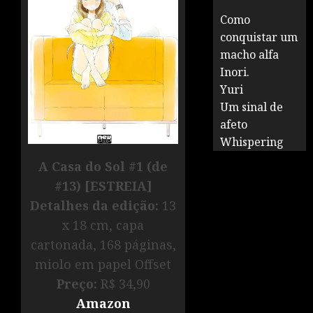
Como
conquistar um
macho alfa
Inori.
Yuri
Um sinal de
afeto
Whispering
A Casa do Sol #1 (de
#13) [ESTREIA]
Detalhes da edição:
13
x 18 cm, capa
cartonada, 168 páginas,
miolo em papel Offset
Preço:
R$ 34,90
Amazon