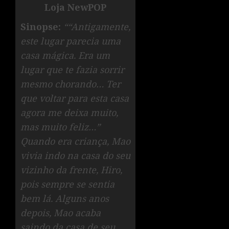
Loja NewPOP
Sinopse:
““Antigamente,
este lugar parecia uma
casa mágica. Era um
lugar que te fazia sorrir
mesmo chorando… Ter
que voltar para esta casa
agora me deixa muito,
mas muito feliz…”
Quando era criança, Mao
vivia indo na casa do seu
vizinho da frente, Hiro,
pois sempre se sentia
bem lá. Alguns anos
depois, Mao acaba
saindo da casa de seu