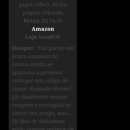
papel Offset, inclui
página colorida
Preço:
R$ 34,90
Amazon
Loja NewPOP
Sinopse:
“Um garoto um
pouco esquisito do
ensino médio se
apaixona à primeira
vista por um colega de
classe chamado Hirose?!
Ele finalmente reuniu
coragem e conseguiu se
tornar seu amigo, mas…
Os dias de Nakamura
estão sempre repletos de