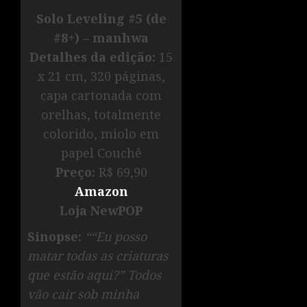
Solo Leveling #5
(de
#8+)
– manhwa
Detalhes da edição:
15
x 21 cm, 320 páginas,
capa cartonada com
orelhas, totalmente
colorido, miolo em
papel Couchê
Preço:
R$ 69,90
Amazon
Loja NewPOP
Sinopse:
““Eu posso
matar todas as criaturas
que estão aqui?” Todos
vão cair sob minha