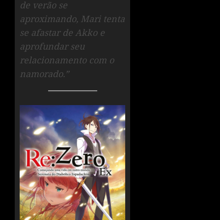
de verão se
aproximando, Mari tenta
se afastar de Akko e
aprofundar seu
relacionamento com o
namorado.”