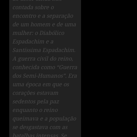
contada sobre o
encontro e a separação
de um homem e de uma
mulher: o Diabólico
Espadachim e a
Santíssima Espadachim.
A guerra civil do reino,
conhecida como “Guerra
dos Semi-Humanos”. Era
uma época em que os
corações estavam
sedentos pela paz
enquanto o reino
queimava e a população
se desgastava com as
batalhas intensas. Se