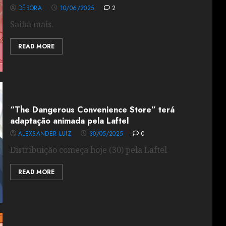
DÉBORA
10/06/2025
2
Saiba mais.
READ MORE
“The Dangerous Convenience Store” terá
adaptação animada pela Laftel
ALEXSANDER LUIZ
30/05/2025
0
Distribuição começa hoje (30) pela Laftel
READ MORE