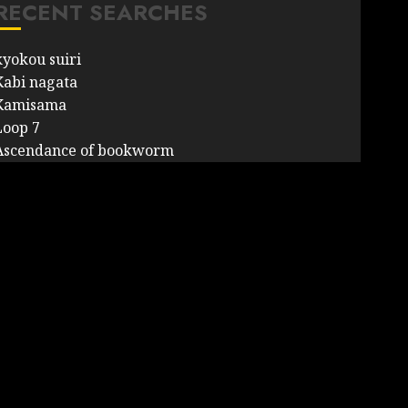
RECENT SEARCHES
kyokou suiri
Kabi nagata
Kamisama
Loop 7
Ascendance of bookworm