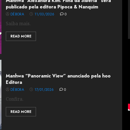
Manhwa “Alexandra Kim: Filha da Sibéria” será
publicado pela editora Pipoca & Nanquim
DÉBORA
11/03/2026
0
Saiba mais.
READ MORE
Manhwa “Panoramic View” anunciado pela hoo
Editora
DÉBORA
17/01/2026
0
Confira.
READ MORE