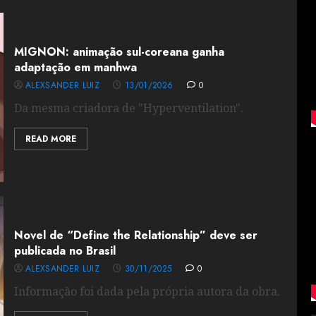
MIGNON: animação sul-coreana ganha
adaptação em manhwa
ALEXSANDER LUIZ
13/01/2026
0
Da mesma criadora de "Hyperventilation".
READ MORE
Novel de “Define the Relationship” deve ser
publicada no Brasil
ALEXSANDER LUIZ
30/11/2025
0
Informação foi dada pela própria autora da obra.