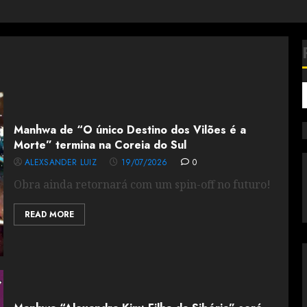
Manhwa de “O único Destino dos Vilões é a
Morte” termina na Coreia do Sul
ALEXSANDER LUIZ
19/07/2026
0
Obra ainda retornará com um spin-off no futuro!
READ MORE