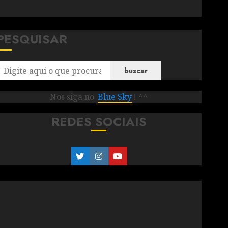
PESQUISAR
buscar
Nos siga no
Blue Sky
! ^^
REDES SOCIAIS