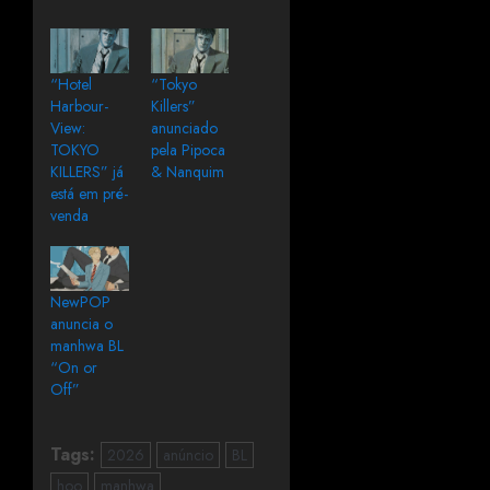
“Hotel
“Tokyo
Harbour-
Killers”
View:
anunciado
TOKYO
pela Pipoca
KILLERS” já
& Nanquim
está em pré-
venda
NewPOP
anuncia o
manhwa BL
“On or
Off”
Tags:
2026
anúncio
BL
hoo
manhwa