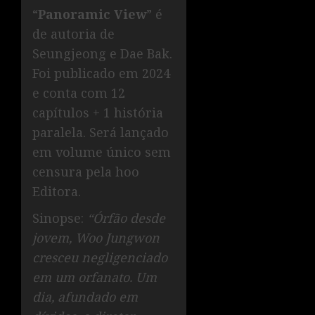
“
Panoramic View
” é
de autoria de
Seungjeong e Dae Bak.
Foi publicado em 2024
e conta com 12
capítulos + 1 história
paralela. Será lançado
em volume único sem
censura pela hoo
Editora.
Sinopse:
“Órfão desde
jovem, Woo Jungwon
cresceu negligenciado
em um orfanato. Um
dia, afundado em