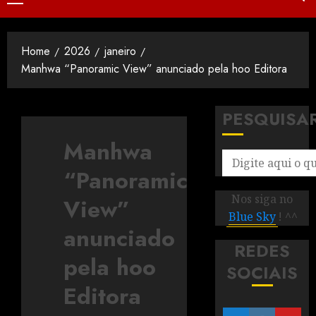
Home
2026
janeiro
Manhwa “Panoramic View” anunciado pela hoo Editora
PESQUISA
Manhwa
“Panoramic
Nos siga no
View”
Blue Sky
! ^^
anunciado
REDES
pela hoo
SOCIAIS
Editora