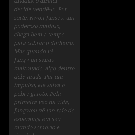
dívidas, o diretor
decide vendê-lo. Por
sorte, Kwon Junseo, um
poderoso mafioso,
chega bem a tempo —
para cobrar o dinheiro.
Mas quando vê
Jungwon sendo
maltratado, algo dentro
dele muda. Por um
impulso, ele salva o
pobre garoto. Pela
primeira vez na vida,
Jungwon vê um raio de
esperança em seu
mundo sombrio e