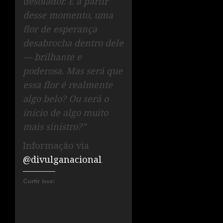
desolador. E a partir
desse momento, uma
flor de esperança
desabrocha dentro dele
— brilhante e
poderosa. Mas será que
essa flor é realmente
algo belo? Ou será o
início de algo muito
mais sinistro?”
Informação via
@divulganacional
.
Curtir isso: