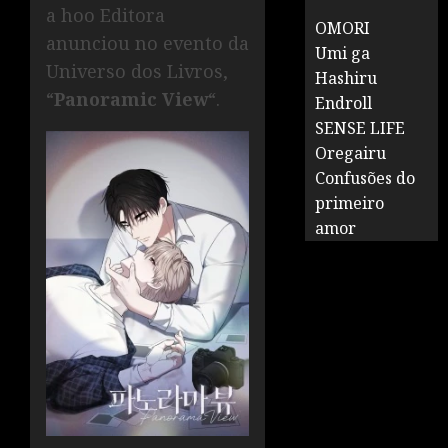
a hoo Editora
OMORI
anunciou no evento da
Umi ga
Universo dos Livros,
Hashiru
“
Panoramic View
“.
Endroll
SENSE LIFE
Oregairu
Confusões do
primeiro
amor