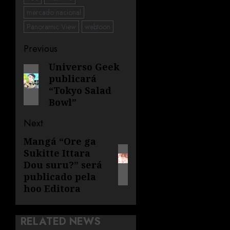
mercado nacional
Panoramic View
webtoon
Previous
Universo Geek
publicará
“Tokyo Salad
Bowl”
Next
Mangá “Ore ga
Sukitte Ittara
Dou suru?” será
publicado pela
hoo Editora
RELATED NEWS