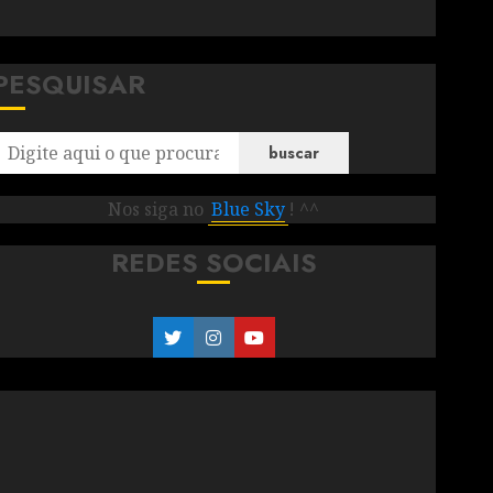
PESQUISAR
buscar
Nos siga no
Blue Sky
! ^^
REDES SOCIAIS