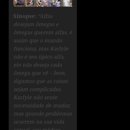
Sinopse:
“Alfas
desejam ômegas e
ômegas querem alfas, é
assim que o mundo
funciona, mas Karlyle
não é seu típico alfa,
ele não deseja cada
ômega que vê – bem,
digamos que as coisas
sejam complicadas.
Karlyle não sente
necessidade de mudar,
mas quando problemas
ocorrem na sua vida
sexual, seu médico