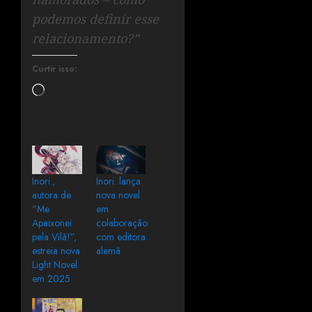
podemos definir esse
relacionamento?”
Curtir isso:
Inori.,
Inori. lança
autora de
nova novel
“Me
em
Apaixonei
colaboração
pela Vilã!”,
com editora
estreia nova
alemã
Light Novel
em 2025