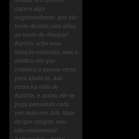
sugere algo
surpreendente: que ele
tente dormir com alfas,
ao invés de ômegas!
Karlyle acha essa
solução estranha, mas o
médico diz que
conhece a pessoa certa
para ajudá-lo. Ash
entra na vida de
Karlyle, e assim, ele se
pega pensando cada
vez mais em Ash. Mais
do que amigos, mas
não exatamente
namorados – como