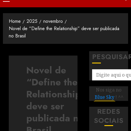
Home
2025
novembro
Novel de “Define the Relationship” deve ser publicada
no Brasil
PESQUISA
Novel de
“Define the
Nos siga no
Relationship”
Blue Sky
! ^^
deve ser
REDES
publicada no
SOCIAIS
Brasil