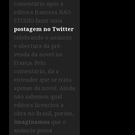
comentário após a
editora francesa NAO
STUDIO fazer uma
postagem no Twitter
celebrando o anúncio
e abertura da pré-
venda da novel na
França. Pelo
comentário, dá a
entender que se trata
apenas da novel. Ainda
não sabemos qual
editora licenciou a
obra no Brasil, porém,
imaginamos
que o
anúncio possa