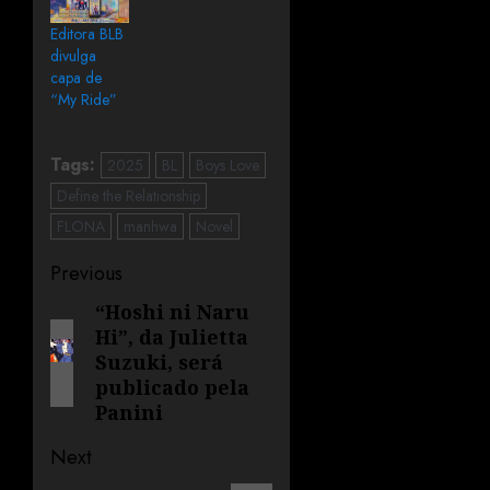
Editora BLB
divulga
capa de
“My Ride”
Tags:
2025
BL
Boys Love
Define the Relationship
FLONA
manhwa
Novel
Previous
“Hoshi ni Naru
Hi”, da Julietta
Suzuki, será
publicado pela
Panini
Next