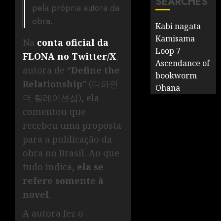
SEARCHES
pela própria autora da
obra.
Kabi nagata
Kamisama
Na
conta oficial da
Loop 7
FLONA no Twitter/X
,
Ascendance of
autora de “
Define the
bookworm
Relationship
” (디파인
Ohana
더 릴레이션십), ela
comentou que
recebeu uma proposta
para a publicação da
obra no Brasil. Ao que
tudo indica,
ela se
refere somente à
novel
.
A autora fez o