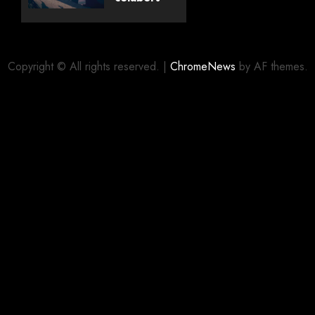
com
editora
06/08/2026
0
alemã
Copyright © All rights reserved.
|
ChromeNews
by AF themes.
06/08/2026
0