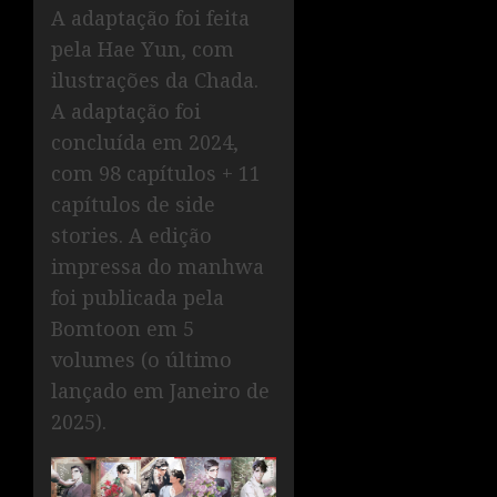
A adaptação foi feita
pela Hae Yun, com
ilustrações da Chada.
A adaptação foi
concluída em 2024,
com 98 capítulos + 11
capítulos de side
stories. A edição
impressa do manhwa
foi publicada pela
Bomtoon em 5
volumes (o último
lançado em Janeiro de
2025).