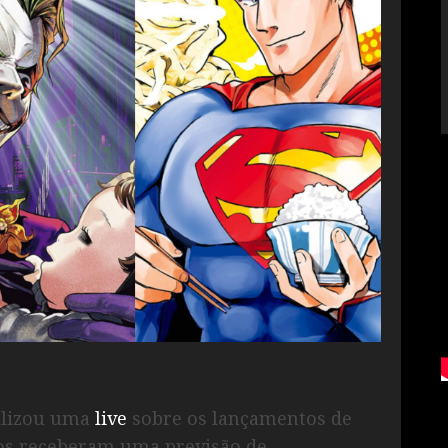
ealizou uma
live
sobre os lançamentos de
dos receberam uma previsão de