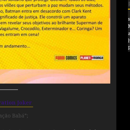
ation Joker
ação Babá”;