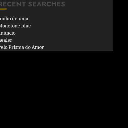
RECENT SEARCHES
sonho de uma
Monotone blue
anúncio
healer
Pelo Prisma do Amor