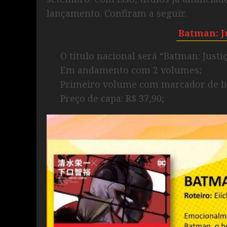
lançamento. Confiram a seguir.
Batman: J
O título nacional será “Batman: Justi
Em andamento com 2 volumes;
Primeiro volume com marcador de br
Preço de capa: R$ 37,90;