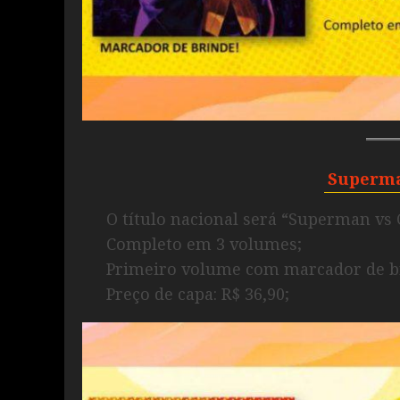
Superma
O título nacional será “Superman vs
Completo em 3 volumes;
Primeiro volume com marcador de br
Preço de capa: R$ 36,90;