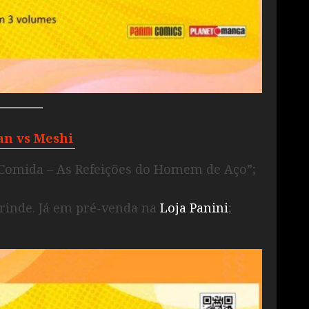
n vs Meshi
 Comida – As Refeições do Homem de Aço”;
inde. Já em pré-venda na
Loja Panini
;