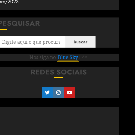
mbro/2023
PESQUISAR
buscar
Nos siga no
Blue Sky
! ^^
REDES SOCIAIS