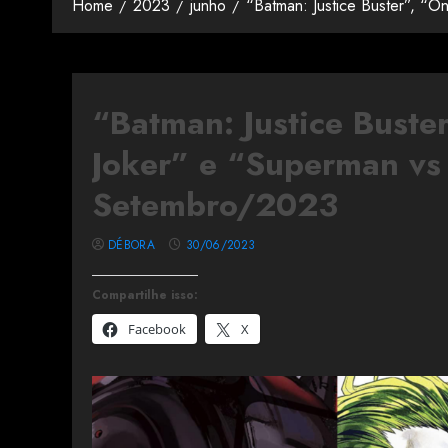
Home
2023
junho
“Batman: Justice Buster”, “
“Batman: Justice Buste
Joker” e “Superman vs 
Setembro/2023
DÉBORA
30/06/2023
Compartilhe isso:
Facebook
X