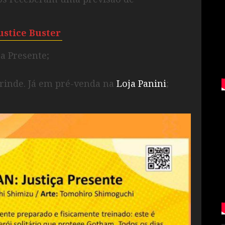
ustice Buster
ça Presente;
inde. Já em pré-venda na
Loja Panini
;