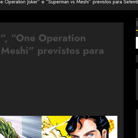
One Operation Joker” e “Superman vs Meshi” previstos para Sete
r”, “One Operation
Meshi” previstos para