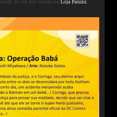
inde. Já em pré-venda na
Loja Panini
;