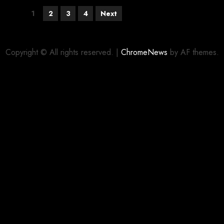
1
2
3
4
Next
Copyright © All rights reserved.
|
ChromeNews
by AF themes.