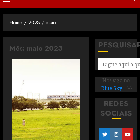
Home
2023
maio
PESQUISA
Mês:
maio 2023
Nos siga no
Blue Sky
! ^^
REDES
SOCIAIS