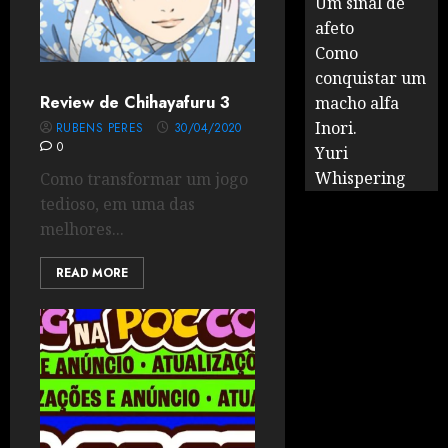
Um sinal de
afeto
Como
conquistar um
Review de Chihayafuru 3
macho alfa
Inori.
RUBENS PERES
30/04/2020
0
Yuri
Whispering
Como transformar um jogo
tedioso, em uma das
melhores...
READ MORE