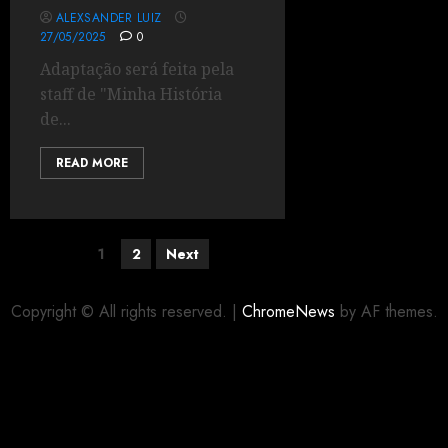
ALEXSANDER LUIZ
27/05/2025
0
Adaptação será feita pela
staff de "Minha História
de...
READ MORE
1
2
Next
Copyright © All rights reserved.
|
ChromeNews
by AF themes.