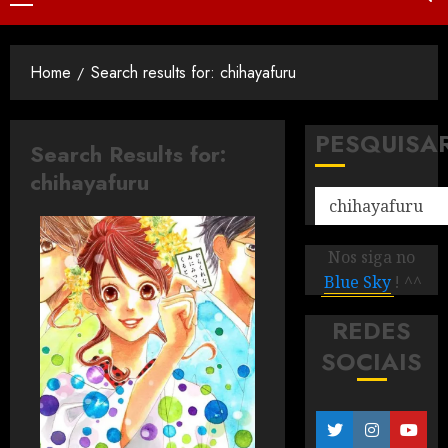
Home
Search results for: chihayafuru
PESQUISA
Search Results for:
chihayafuru
Nos siga no
Blue Sky
! ^^
REDES
SOCIAIS