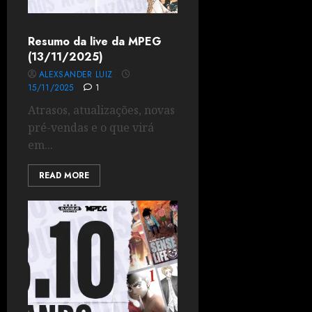
Resumo da live da MPEG
(13/11/2025)
ALEXSANDER LUIZ
15/11/2025
1
Atrasos, atualizações, novas
pré-vendas e o que virá
em...
READ MORE