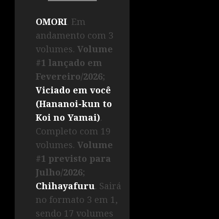
OMORI
. Em
andamento com 3
volumes.
Volume
#1 lançado em
Fevereiro/2026
;
Viciado em você
(Hananoi-kun to
Koi no Yamai)
.
Completo com 19
volumes.
Volume
#1 previsto para
Julho/2026
;
Chihayafuru
. Sairá
no formato 3 em 1,
sendo 17 volumes