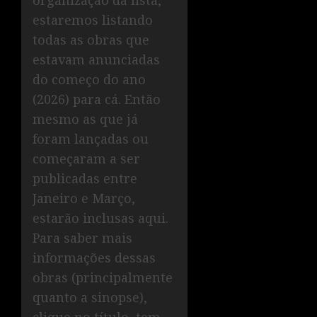
organização da lista,
estaremos listando
todas as obras que
estavam anunciadas
do começo do ano
(2026) para cá. Então
mesmo as que já
foram lançadas ou
começaram a ser
publicadas entre
Janeiro e Março,
estarão inclusas aqui.
Para saber mais
informações dessas
obras (principalmente
quanto a sinopse),