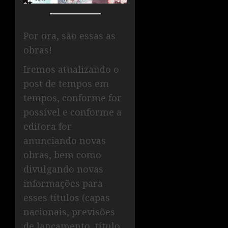
Por ora, são essas as
obras!
Iremos atualizando o
post de tempos em
tempos, conforme for
possível e conforme a
editora for
anunciando novas
obras, bem como
divulgando novas
informações para
esses títulos (capas
nacionais, previsões
de lançamento, título