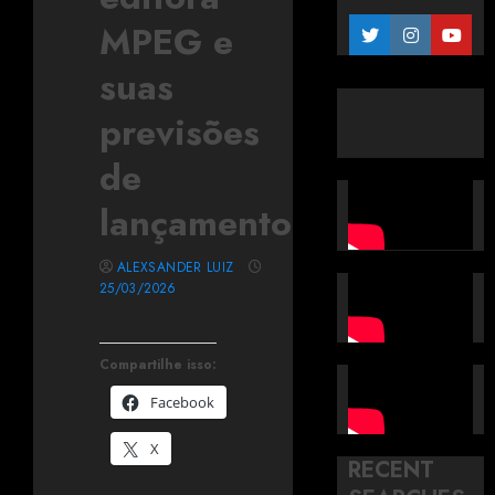
MPEG e
suas
previsões
de
lançamento
ALEXSANDER LUIZ
25/03/2026
Compartilhe isso:
Facebook
X
RECENT