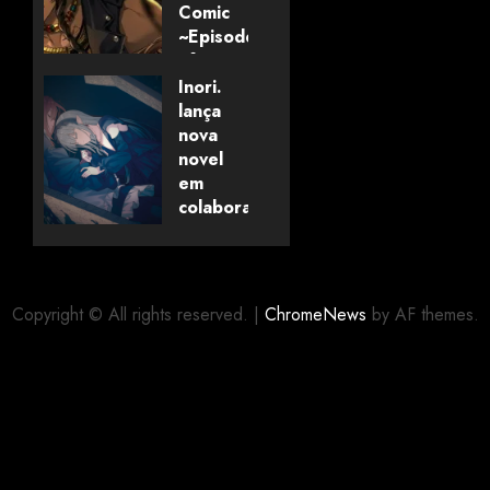
Comic
~Episode
of
Savanaclaw~”
Inori.
anunciado
lança
pela
nova
Universo
novel
dos
em
Livros
colaboração
com
editora
06/08/2026
0
alemã
Copyright © All rights reserved.
|
ChromeNews
by AF themes.
06/08/2026
0