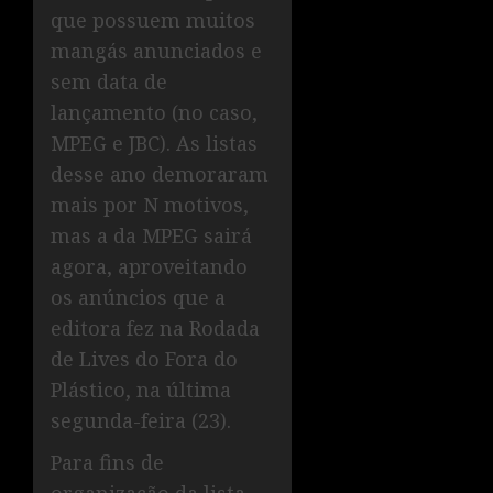
que possuem muitos
mangás anunciados e
sem data de
lançamento (no caso,
MPEG e JBC). As listas
desse ano demoraram
mais por N motivos,
mas a da MPEG sairá
agora, aproveitando
os anúncios que a
editora fez na Rodada
de Lives do Fora do
Plástico, na última
segunda-feira (23).
Para fins de