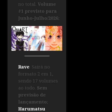
no total.
Volume
#1 previsto para
Junho-Julho/2026
;
Rave
. Sairá no
formato 2 em 1,
sendo 17 volumes
ao todo.
Sem
previsão de
lançamento
;
Harumatsu