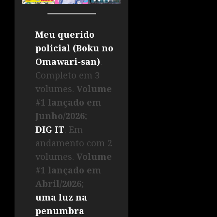
Meu querido
policial (Boku no
Omawari-san)
.
Completo em 3
volumes.
Volume
#1 lançado em
Junho/2026
;
DIG IT
. Em
andamento com 2
volumes.
Volume
#1 lançado em
Abril/2026
;
uma luz na
penumbra