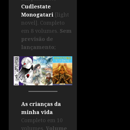
Cudlestate
Monogatari
[light
novel]. Completo
em 8 volumes.
Sem
previsão de
lançamento
;
As crianças da
minha vida
.
Completo em 10
volumes.
Volume