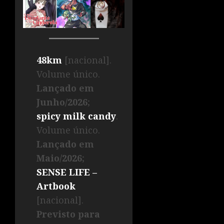
48km
[nacional].
Volume único.
Lançado em
Junho/2026
;
spicy milk candy
.
Volume único.
Lançado em
Maio/2026
;
SENSE LIFE –
Artbook
[nacional].
Previsto para