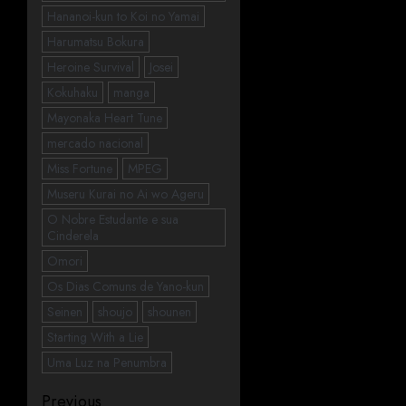
Hananoi-kun to Koi no Yamai
Harumatsu Bokura
Heroine Survival
Josei
Kokuhaku
manga
Mayonaka Heart Tune
mercado nacional
Miss Fortune
MPEG
Museru Kurai no Ai wo Ageru
O Nobre Estudante e sua
Cinderela
Omori
Os Dias Comuns de Yano-kun
Seinen
shoujo
shounen
Starting With a Lie
Uma Luz na Penumbra
Previous