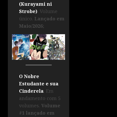
(
Kurayami ni
Strobe
)
. Volume
único.
Lançado em
Maio/2026
;
O Nobre
Estudante e sua
Cinderela
. Em
andamento com 5
volumes.
Volume
#1 lançado em