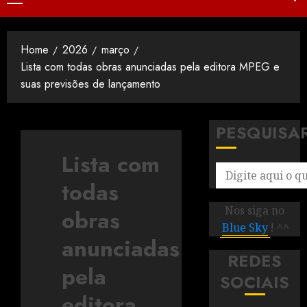
Home
2026
março
Lista com todas obras anunciadas pela editora MPEG e
suas previsões de lançamento
PESQUISA
Lista com
todas
Nos siga no
obras
Blue Sky
! ^^
anunciadas
REDES
pela
SOCIAIS
editora