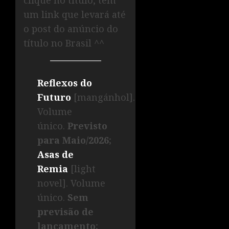
clique no título, tem
um link que levará até
o post do anúncio do
título no Brasil ^^
Reflexos do
Futuro
[mangánhol].
Volume
único.
Previsto
para Maio/2026
;
Asas de
Remia
[light
novel]. Volume
único.
Sem
previsão de
lançamento
;