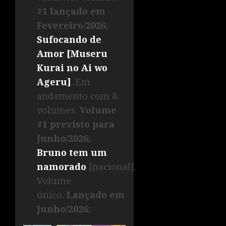
#1 lançado em
Fevereiro/2026
;
Sufocando de
Amor [Museru
Kurai no Ai wo
Ageru]
. Em
andamento com 8
volumes.
Volume
#1 previsto para
Junho/2026
;
Bruno tem um
namorado
[nacional].
Volume
único.
Lançado em
Junho/2026
;