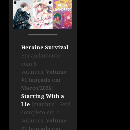
Heroine Survival
.
Em andamento
com 8
volumes.
Volume
#1 lançado em
Março/2026
;
Starting With a
Lie
[manhua]. Será
completo em 2
volumes.
Volume
#1 lançado em