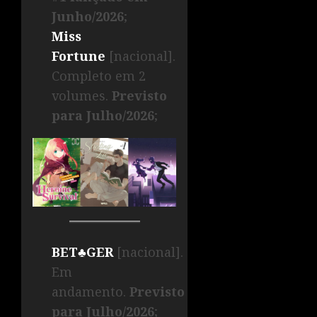
Junho/2026
;
Miss
Fortune
[nacional].
Completo em 2
volumes.
Previsto
para Julho/2026
;
BET♣GER
[nacional].
Em
andamento.
Previsto
para Julho/2026
;