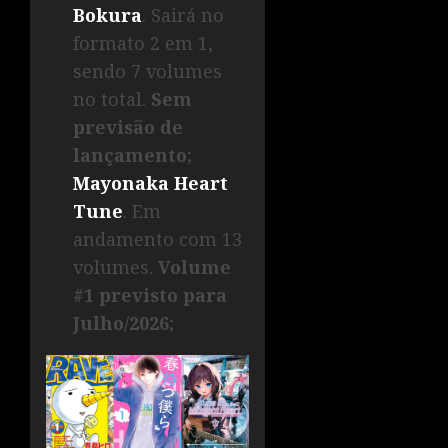
Bokura
. Sairá no
formato 2 em 1,
sendo 7 volumes
no total.
Sem
previsão de
lançamento
;
Mayonaka Heart
Tune
. Em
andamento com 13
volumes.
Volume
#1 previsto para
Julho/2026
;