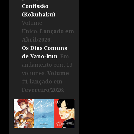
Confissão
(Kokuhaku)
.
Volume
Único.
Lançado em
Abril/2026
;
Os Dias Comuns
de Yano-kun
. Em
andamento com 13
volumes.
Volume
#1 lançado em
Fevereiro/2026
;