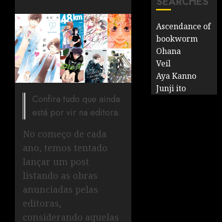
SEARCHES
Ascendance of
bookworm
Ohana
Veil
Aya Kanno
Junji ito
Confira tudo que ainda
está por vir na editora.
No começo de cada
ano, temos tentado
lançar um post
listando as obras
anunciadas pelas
editoras,
considerando aquelas