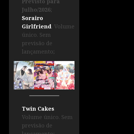
Previsto para
Julho/2026
;
Sorairo
Girlfriend
. Volume
único. Sem
previsão de
lançamento;
Twin Cakes
.
Volume único. Sem
previsão de
lançamento;