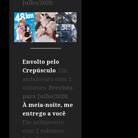
Julho/2026
;
Envolto pelo
Crepúsculo
. Em
andamento com 2
volumes.
Previsto
para Julho/2026
;
À meia-noite, me
entrego a você
.
Em andamento
com 2 volumes.