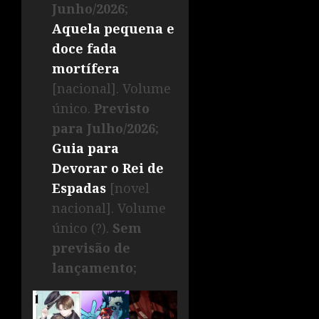
Junho/2026
;
Aquela pequena e
doce fada
mortífera
[nacional]. Volume
único.
Previsto
para Julho/2026
;
Guia para
Devorar o Rei de
Espadas
[novel
nacional]. Volume
único (?).
Sem
previsão de
lançamento
;