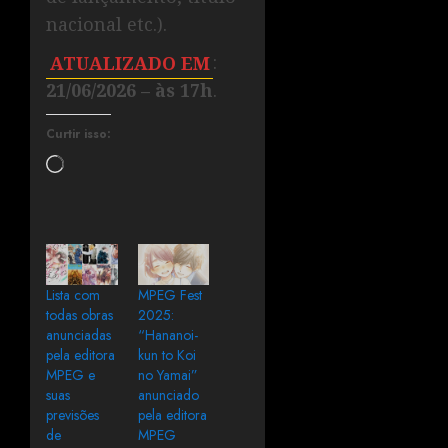
nacional etc.).
ATUALIZADO EM
:
21/06/2026 – às 17h
.
Curtir isso:
Lista com
MPEG Fest
todas obras
2025:
anunciadas
“Hananoi-
pela editora
kun to Koi
MPEG e
no Yamai”
suas
anunciado
previsões
pela editora
de
MPEG