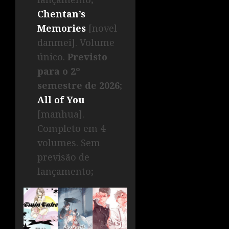
Chentan’s
Memories
[novel
danmei]. Volume
único.
Previsto
para o 2º
semestre de 2026
;
All of You
[manhua].
Completo em 4
volumes. Sem
previsão de
lançamento;