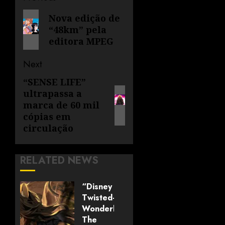
Nova edição de
“48km” pela
editora MPEG
Next
“SENSE LIFE”
ultrapassa a
marca de 60 mil
cópias em
circulação
RELATED NEWS
“Disney
Twisted-
Wonderland:
The