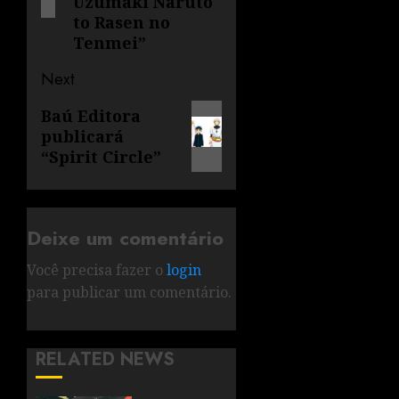
Uzumaki Naruto
to Rasen no
Tenmei”
Next
Baú Editora
publicará
“Spirit Circle”
Deixe um comentário
Você precisa fazer o
login
para publicar um comentário.
RELATED NEWS