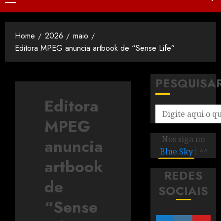
Home
2026
maio
Editora MPEG anuncia artbook de “Sense Life”
PESQUISA
Editora
MPEG
Nos siga no
anuncia
Blue Sky
! ^^
artbook
REDES
de
SOCIAIS
“Sense