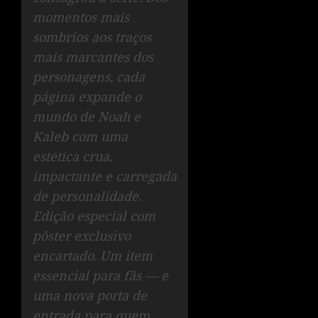
momentos mais
sombrios aos traços
mais marcantes dos
personagens, cada
página expande o
mundo de Noah e
Kaleb com uma
estética crua,
impactante e carregada
de personalidade.
Edição especial com
pôster exclusivo
encartado. Um item
essencial para fãs — e
uma nova porta de
entrada para quem