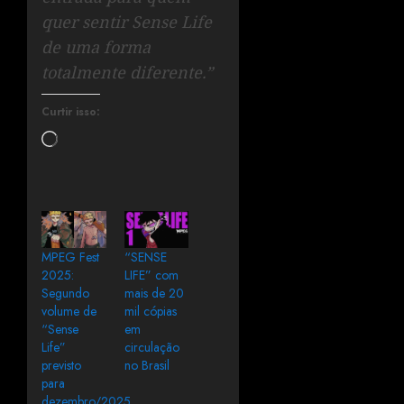
quer sentir Sense Life
de uma forma
totalmente diferente.”
Curtir isso:
MPEG Fest
“SENSE
2025:
LIFE” com
Segundo
mais de 20
volume de
mil cópias
“Sense
em
Life”
circulação
previsto
no Brasil
para
dezembro/2025