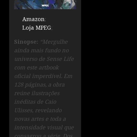
Amazon
;
Loja MPEG
;
Sinopse:
“Mergulhe
ainda mais fundo no
universo de Sense Life
com este artbook
oficial imperdível. Em
128 páginas, a obra
reúne ilustrações
inéditas de Caio
Ulisses, revelando
novas artes e toda a
intensidade visual que
consagrou a série. Dos