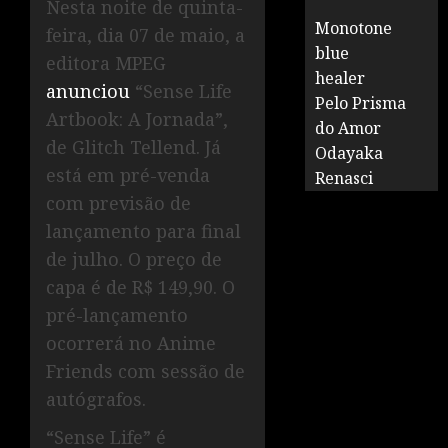
Nesta noite de quinta-
Monotone
feira, dia 07 de maio, a
blue
editora MPEG
healer
anunciou
“Sense Life
Pelo Prisma
Artbook: A Jornada”,
do Amor
de Glitch Tellend. Já
Odayaka
está em pré-venda
Renasci
com previsão de
lançamento para final
de julho. O preço de
capa é de R$ 149,90. O
pré-lançamento
ocorrerá no Anime
Friends com sessão de
autógrafos.
“Sense Life” é