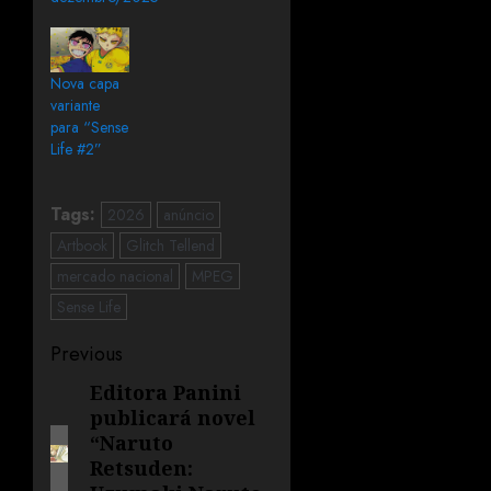
Nova capa
variante
para “Sense
Life #2”
Tags:
2026
anúncio
Artbook
Glitch Tellend
mercado nacional
MPEG
Sense Life
Previous
Editora Panini
publicará novel
“Naruto
Retsuden: