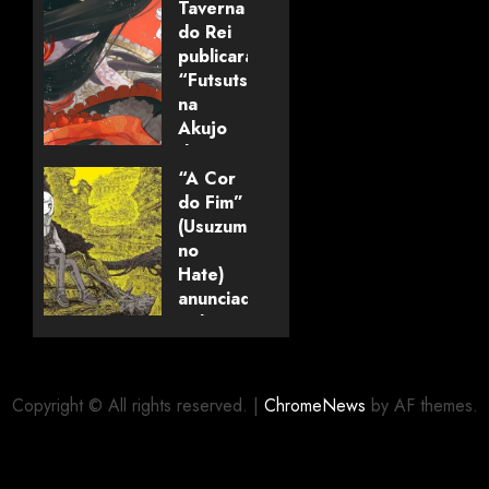
Taverna
do Rei
publicará
“Futsutsuka
na
Akujo
dewa
Gozaimasu
“A Cor
ga”
do Fim”
(mangá)
(Usuzumi
no
Hate)
05/08/2026
0
anunciado
pela
editora
Panini
Copyright © All rights reserved.
|
ChromeNews
by AF themes.
03/08/2026
0