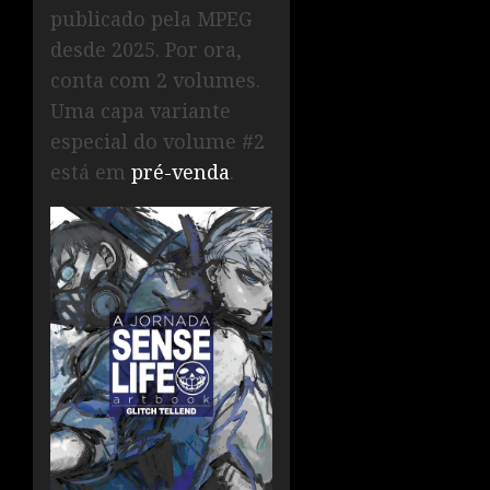
publicado pela MPEG
desde 2025. Por ora,
conta com 2 volumes.
Uma capa variante
especial do volume #2
está em
pré-venda
.