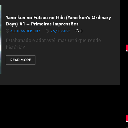
Yano-kun no Futsuu no Hibi (Yano-kun’s Ordinary
Days) #1 – Primeiras Impressões
ALEXSANDER LUIZ
26/10/2025
0
Estabanado e adorável, mas será que rende
história?
READ MORE