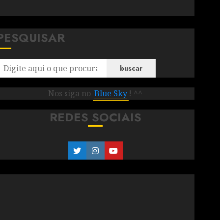
PESQUISAR
buscar
Nos siga no
Blue Sky
! ^^
REDES SOCIAIS