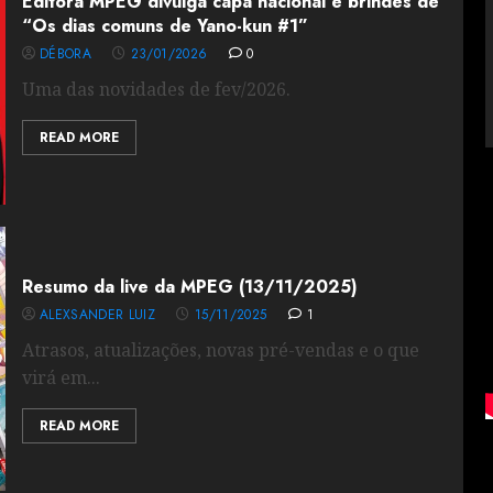
Editora MPEG divulga capa nacional e brindes de
“Os dias comuns de Yano-kun #1”
DÉBORA
23/01/2026
0
Uma das novidades de fev/2026.
READ MORE
Resumo da live da MPEG (13/11/2025)
ALEXSANDER LUIZ
15/11/2025
1
Atrasos, atualizações, novas pré-vendas e o que
virá em...
READ MORE