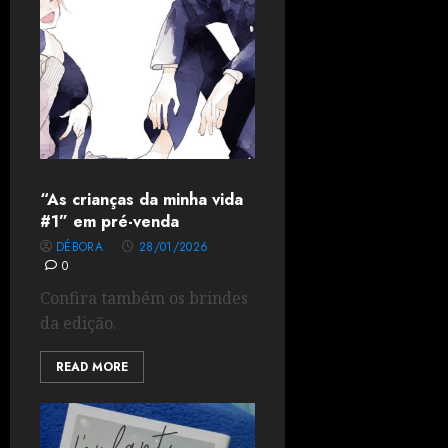
“As crianças da minha vida
#1” em pré-venda
DÉBORA
28/01/2026
0
Confira também os brindes
da edição.
READ MORE