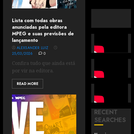
Lista com todas obras
anunciadas pela editora
MPEG e suas previsões de
lançamento
ALEXSANDER LUIZ
25/03/2026
0
Confira tudo que ainda está
por vir na editora.
READ MORE
RECENT
SEARCHES