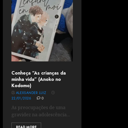
Conheça “As crianças da
minha vida” (Anoko no
Kodomo)
ALEXSANDER LUIZ
22/01/2026
0
As preocupações de uma
gravidez na adolescência...
READ MORE