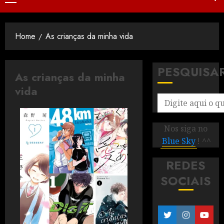
Home
As crianças da minha vida
PESQUISA
As crianças da minha
vida
Nos siga no
Blue Sky
! ^^
REDES
SOCIAIS