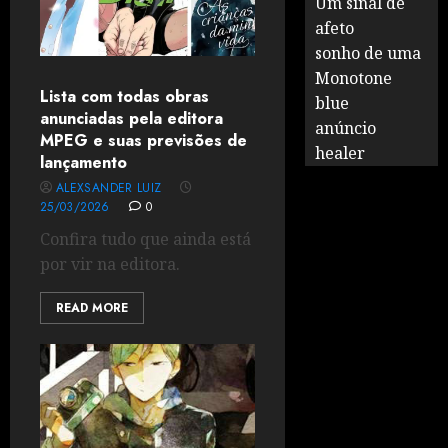
Um sinal de
afeto
sonho de uma
Monotone
Lista com todas obras
blue
anunciadas pela editora
anúncio
MPEG e suas previsões de
healer
lançamento
ALEXSANDER LUIZ
25/03/2026
0
Confira tudo que ainda está
por vir na editora.
READ MORE