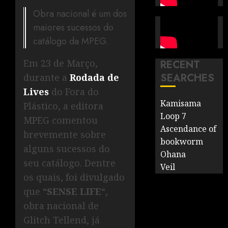
Obra nacional é um dos
maiores sucessos do
catálogo da MPEG.
Em 23 de Março,
RECENT
SEARCHES
durante a
Rodada de
Lives
do Fora do
Kamisama
Plástico, a editora
Loop 7
MPEG comentou
Ascendance of
brevemente sobre
bookworm
alguns sucessos do
Ohana
seu catálogo. Dentre
Veil
os quais, foi divulgado
que “
SENSE LIFE
“,
obra nacional de
Glitch Tellend, já