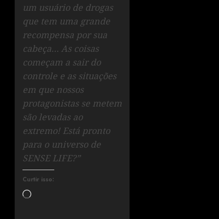
um usuário de drogas
que tem uma grande
recompensa por sua
cabeça… As coisas
começam a sair do
controle e as situações
em que nossos
protagonistas se metem
são levadas ao
extremo! Está pronto
para o universo de
SENSE LIFE?”
Curtir isso: