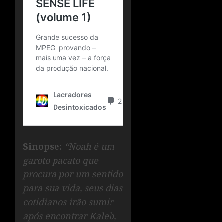
Sinopse:
“Noah é um
garoto pacato que
procura por um sentido
para sua vida, seus dias
cotidianos irão sumir
após encontrar Kaleb,