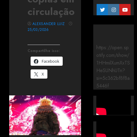
circulação
ALEXSANDER LUIZ
25/03/2026
https://open.sp
Compartilhe isso:
otify.com/show/
Facebook
1HHmilXumXxTS
HeSUNhUTn?
X
si=5c362bf8f8a
5446f