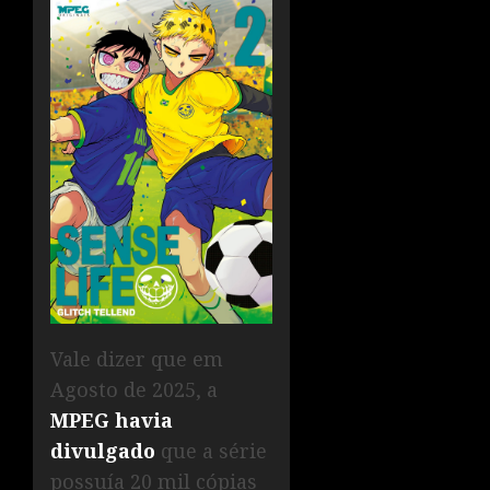
Vale dizer que em
Agosto de 2025, a
MPEG havia
divulgado
que a série
possuía 20 mil cópias