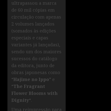
ultrapassou a marca
de 60 mil cópias em
circulação com apenas
2 volumes lançados
(somados às edições
especiais e capas
variantes já lançadas),
sendo um dos maiores
sucessos do catálogo
da editora, junto de
obras japonesas como
“
Hajime no Ippo
” e
“
The Fragrant
Flower Blooms with
Dignity
“.
Uma reimpressão para