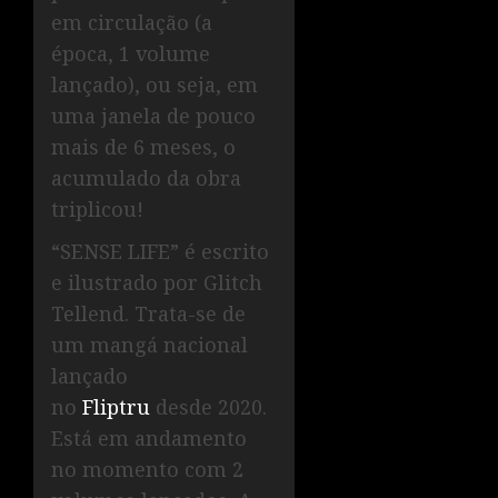
em circulação (a
época, 1 volume
lançado), ou seja, em
uma janela de pouco
mais de 6 meses, o
acumulado da obra
triplicou!
“SENSE LIFE” é escrito
e ilustrado por Glitch
Tellend. Trata-se de
um mangá nacional
lançado
no
Fliptru
desde 2020.
Está em andamento
no momento com 2