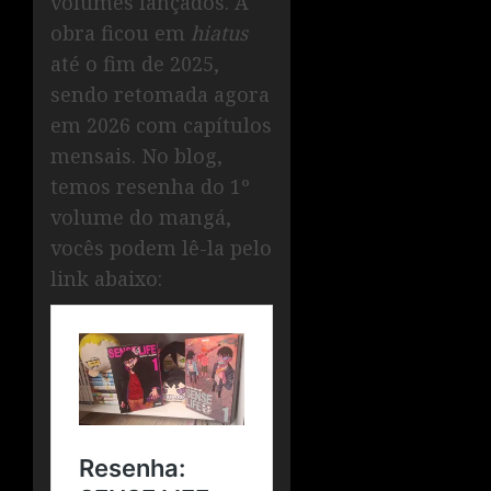
volumes lançados. A
obra ficou em
hiatus
até o fim de 2025,
sendo retomada agora
em 2026 com capítulos
mensais. No blog,
temos resenha do 1º
volume do mangá,
vocês podem lê-la pelo
link abaixo: