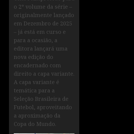
o 2º volume da série –
originalmente lançado
em Dezembro de 2025
– já está em curso e
para a ocasião, a
editora lançará uma
nova edição do
encadernado com
direito a capa variante.
A capa variante é
temática para a
Seleção Brasileira de
Futebol, aproveitando
a aproximação da
Copa do Mundo.