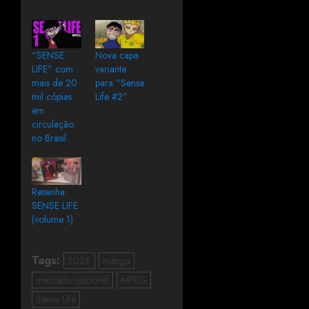
“SENSE
Nova capa
LIFE” com
variante
mais de 20
para “Sense
mil cópias
Life #2”
em
circulação
no Brasil
Resenha:
SENSE LIFE
(volume 1)
Tags:
2026
manga
mercado nacional
MPEG
Sense Life