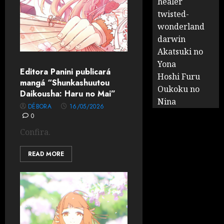
healer
twisted-
wonderland
darwin
Akatsuki no
Yona
Editora Panini publicará
Hoshi Furu
mangá “Shunkashuutou
Oukoku no
Daikousha: Haru no Mai”
Nina
DÉBORA
16/05/2026
0
Confira.
READ MORE