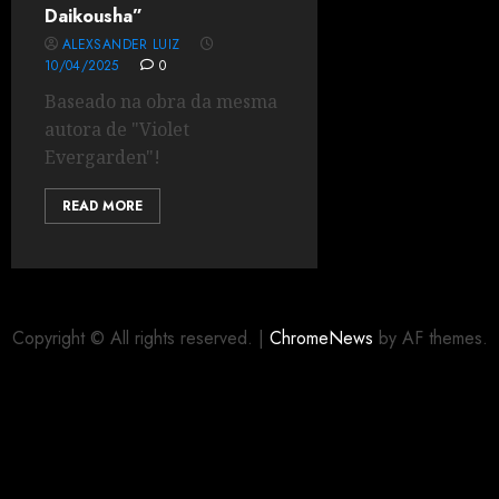
Daikousha”
ALEXSANDER LUIZ
10/04/2025
0
Baseado na obra da mesma
autora de "Violet
Evergarden"!
READ MORE
Copyright © All rights reserved.
|
ChromeNews
by AF themes.