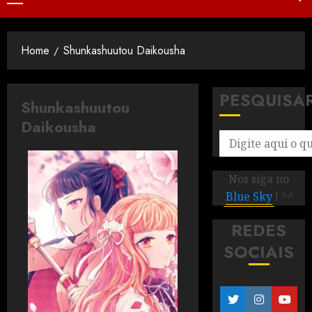
Home
Shunkashuutou Daikousha
PESQUISA
Shunkashuutou
Daikousha
Nos siga no
Blue Sky
! ^^
REDES
SOCIAIS