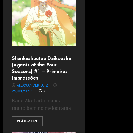
Shunkashuutou Daikousha
(Agents of the Four
Seasons) #1 – Primeiras
Impressões
ALEXSANDER LUIZ
29/03/2026
2
Kana Akatsuki manda
muito bem no melodrama!
READ MORE