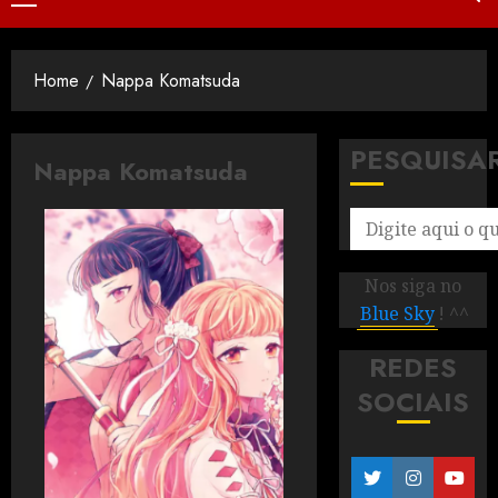
Home
Nappa Komatsuda
PESQUISA
Nappa Komatsuda
Nos siga no
Blue Sky
! ^^
REDES
SOCIAIS