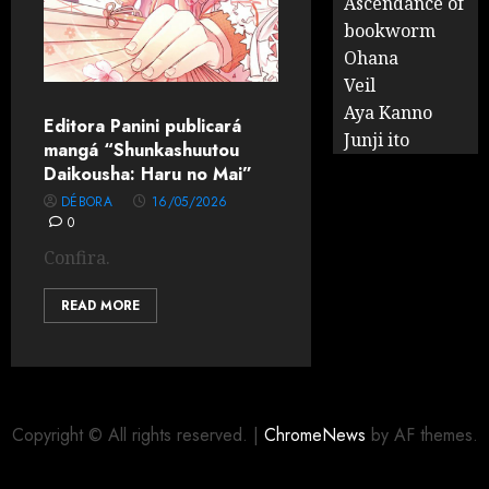
Ascendance of
bookworm
Ohana
Veil
Aya Kanno
Editora Panini publicará
Junji ito
mangá “Shunkashuutou
Daikousha: Haru no Mai”
DÉBORA
16/05/2026
0
Confira.
READ MORE
Copyright © All rights reserved.
|
ChromeNews
by AF themes.