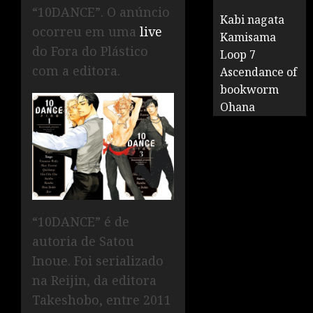
“10DANCE”. O anúncio
Kabi nagata
ocorreu em uma
live
Kamisama
do Fora do Plástico
Loop 7
com a editora.
Ascendance of
bookworm
Ohana
“10DANCE” é de
autoria de Satou
Inoue. Foi serializado
na Reijin, da editora
Takeshobo, entre 2011