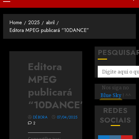
Home
2025
abril
Editora MPEG publicará “10DANCE”
PESQUISA
Editora
MPEG
Nos siga no
publicará
Blue Sky
! ^^
“10DANCE”
REDES
DÉBORA
07/04/2025
SOCIAIS
2
Compartilhe isso: