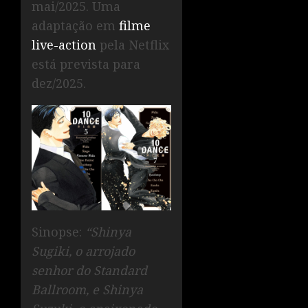
mai/2025. Uma
adaptação em
filme
live-action
pela Netflix
está prevista para
dez/2025.
Sinopse:
“Shinya
Sugiki, o arrojado
senhor do Standard
Ballroom, e Shinya