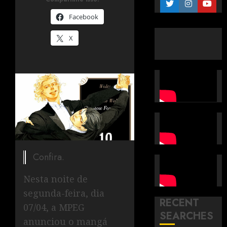
Facebook
X
Confira.
Nesta noite de
segunda-feira, dia
RECENT
07/04, a MPEG
SEARCHES
anunciou o mangá