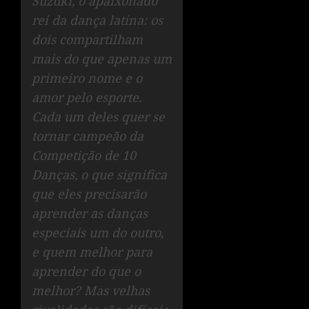
Suzuki, o apaixonado
rei da dança latina: os
dois compartilham
mais do que apenas um
primeiro nome e o
amor pelo esporte.
Cada um deles quer se
tornar campeão da
Competição de 10
Danças, o que significa
que eles precisarão
aprender as danças
especiais um do outro,
e quem melhor para
aprender do que o
melhor? Mas velhas