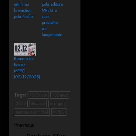
em filme
pela editora
live-action
MPEG e
pela Netflix
suas
previsões
de
lançamento
Resumo da
live da
MPEG
(02/12/2025)
Tags:
10 Dance
10Dance
2025
anúncio
manga
mercado nacional
MPEG
Previous
Conheça “Ton