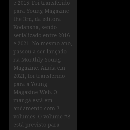
e 2015. Foi transferido
para Young Magazine
the 3rd, da editora
Kodansha, sendo
serializado entre 2016
e 2021. No mesmo ano,
passou a ser lançado
na Monthly Young
Magazine. Ainda em
2021, foi transferido
para a Young
Magazine Web. O
mangá está em
andamento com 7
volumes. O volume #8
está previsto para