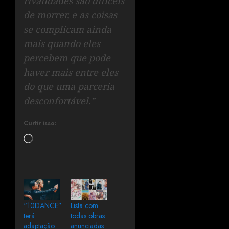
rivalidades são difíceis
de morrer, e as coisas
se complicam ainda
mais quando eles
percebem que pode
haver mais entre eles
do que uma parceria
desconfortável.”
Curtir isso:
“10DANCE”
Lista com
terá
todas obras
adaptação
anunciadas