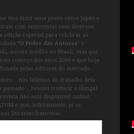
ue visa fazer uma ponte entre Japão e
trais com entrevistas com diversos
a edição especial para celebrar as
tulada “
O Poder das Autoras
” e
ki, autora inédita no Brasil, mas que
a no começo dos anos 2000 e que hoje
onada pelas editoras do mercado.
doro – nós falamos do trabalho dela
o passado -, resolvi traduzir a (longa)
trevista não está disponível online,
TOM e que, infelizmente, já se
as livrarias francesas.