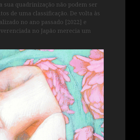
da sua quadrinização não podem ser
tos de uma classificação. De volta às
nalizado no ano passado [2022] e
 reverenciada no Japão merecia um