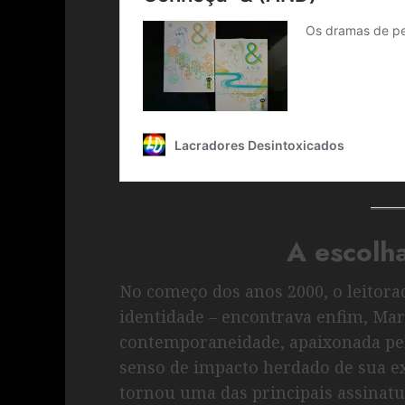
A escolh
No começo dos anos 2000, o leitora
identidade – encontrava enfim, Ma
contemporaneidade, apaixonada pel
senso de impacto herdado de sua ex
tornou uma das principais assinat