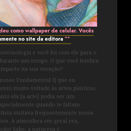
 deu como wallpaper de celular. Vocês
amente no site da editora
^^
iotecnologia e você foi com ele para o
a durante um tempo. O que você lembra
 impacto na sua vocação?
[nosso Fundamental I] que eu
to muito voltado às artes plásticas.
nto ela [a arte] podia ser um
specialmente quando te faltam
ista visitava frequentemente nossa
hos. A atmosfera em geral era,
ação! Sabe, a natureza é