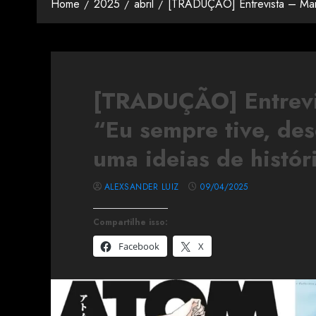
Home
2025
abril
[TRADUÇÃO] Entrevista – Mari 
[TRADUÇÃO] Entrevi
“Eu sempre tive, de
uma ideias de histór
ALEXSANDER LUIZ
09/04/2025
Compartilhe isso:
Facebook
X