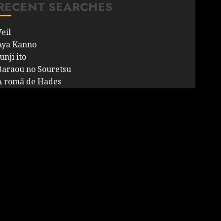
RECENT SEARCHES
eil
Aya Kanno
unji ito
Baraou no Souretsu
A romã de Hades