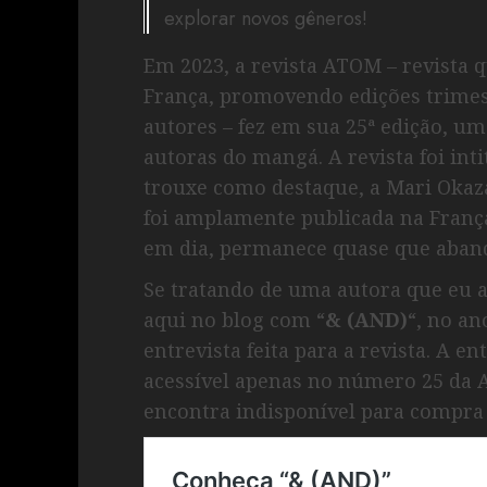
explorar novos gêneros!
Em 2023, a revista ATOM – revista q
França, promovendo edições trimes
autores – fez em sua 25ª edição, um
autoras do mangá. A revista foi inti
trouxe como destaque, a Mari Okaza
foi amplamente publicada na Franç
em dia, permanece quase que aband
Se tratando de uma autora que eu a
aqui no blog com “
& (AND)
“, no an
entrevista feita para a revista. A en
acessível apenas no número 25 da A
encontra indisponível para compra n