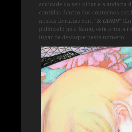
acuidade do seu olhar e a audácia 
contidas dentro dos contornos estri
nossas livrarias com “
& (AND)
” (fi
publicado pela Kana), esta artista
lugar de destaque neste número.