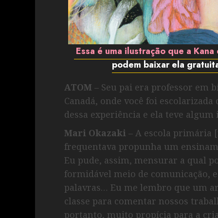
Essa é uma ilustração que a Kana
podem baixar ela gratuit
ATOM
– Seu pai era professor em b
Canadá, onde você foi escolarizad
dessa experiência e ela teve algum
Mari Okazaki
– A escola primária 
frequentava propunha um ensinamen
Eu pude, assim, mensurar a qual po
formidável meio de comunicação, e
palavras… Eu me lembro que um art
classe para comentar nossos trabal
portanto, muito propícia para a cri