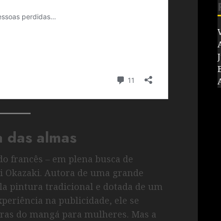
V
J
a das almas
do francês – em plena busca de
ri Okazaki. Autora de uma grande
a pintura tradicional e dotada de um
periência na publicidade, ele se
uras do mangá para mulheres. Mas a