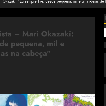
Okazaki: “Eu sempre tive, desde pequena, mil e uma ideias de h
sta – Mari Okazaki:
sde pequena, mil e
ias na cabeça”