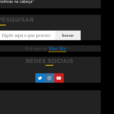
istórias na cabeça”
PESQUISAR
buscar
Nos siga no
Blue Sky
! ^^
REDES SOCIAIS