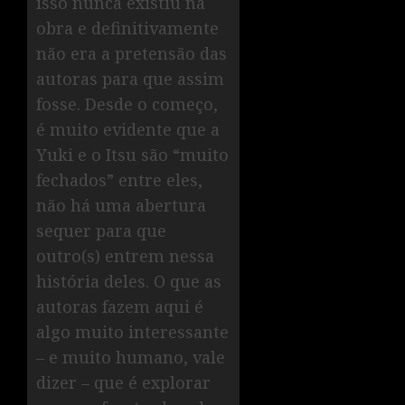
isso nunca existiu na
obra e definitivamente
não era a pretensão das
autoras para que assim
fosse. Desde o começo,
é muito evidente que a
Yuki e o Itsu são “muito
fechados” entre eles,
não há uma abertura
sequer para que
outro(s) entrem nessa
história deles. O que as
autoras fazem aqui é
algo muito interessante
– e muito humano, vale
dizer – que é explorar