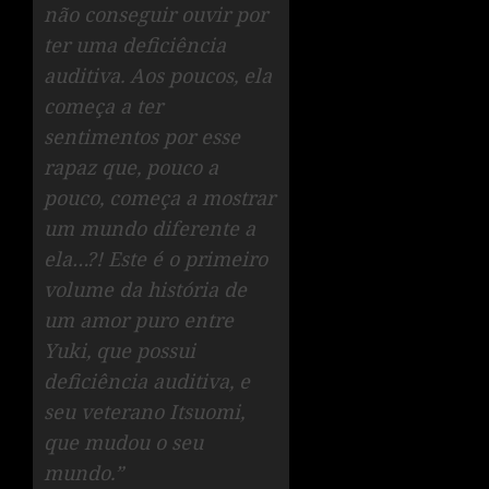
não conseguir ouvir por
ter uma deficiência
auditiva. Aos poucos, ela
começa a ter
sentimentos por esse
rapaz que, pouco a
pouco, começa a mostrar
um mundo diferente a
ela…?! Este é o primeiro
volume da história de
um amor puro entre
Yuki, que possui
deficiência auditiva, e
seu veterano Itsuomi,
que mudou o seu
mundo.”