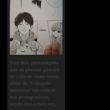
Tem dois personagens
que as pessoas gostam
de colocar como sendo
alvos de “triângulo
amoroso” em relação
aos protagonistas,
sendo que a meu ver,