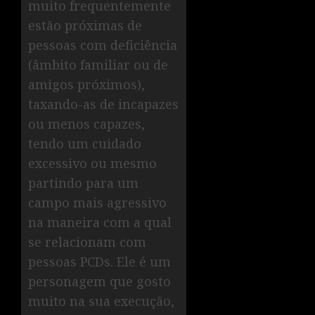
muito frequentemente
estão próximas de
pessoas com deficiência
(âmbito familiar ou de
amigos próximos),
taxando-as de incapazes
ou menos capazes,
tendo um cuidado
excessivo ou mesmo
partindo para um
campo mais agressivo
na maneira com a qual
se relacionam com
pessoas PCDs. Ele é um
personagem que gosto
muito na sua execução,