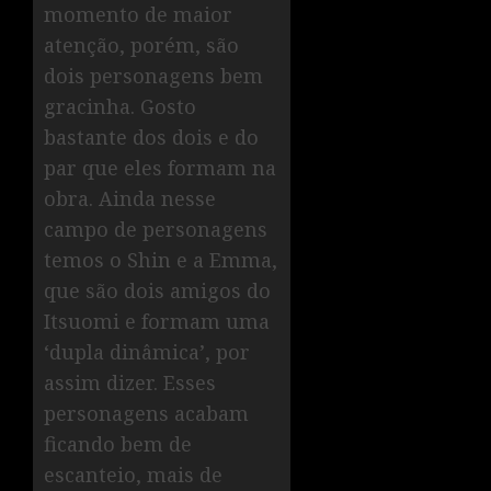
momento de maior
atenção, porém, são
dois personagens bem
gracinha. Gosto
bastante dos dois e do
par que eles formam na
obra. Ainda nesse
campo de personagens
temos o Shin e a Emma,
que são dois amigos do
Itsuomi e formam uma
‘dupla dinâmica’, por
assim dizer. Esses
personagens acabam
ficando bem de
escanteio, mais de