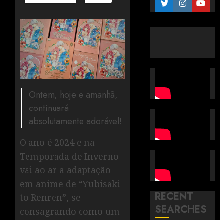
Ontem, hoje e amanhã,
continuará
absolutamente adorável!
O ano é 2024 e na
Temporada de Inverno
vai ao ar a adaptação
em anime de “Yubisaki
RECENT
to Renren”, se
SEARCHES
consagrando como um