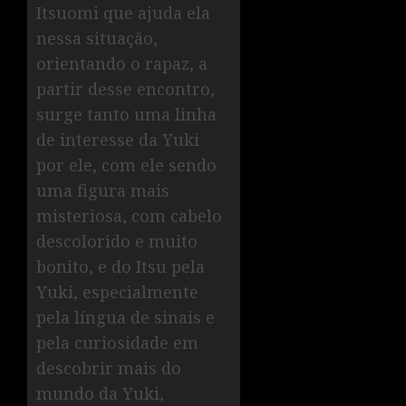
Itsuomi que ajuda ela
nessa situação,
orientando o rapaz, a
partir desse encontro,
surge tanto uma linha
de interesse da Yuki
por ele, com ele sendo
uma figura mais
misteriosa, com cabelo
descolorido e muito
bonito, e do Itsu pela
Yuki, especialmente
pela língua de sinais e
pela curiosidade em
descobrir mais do
mundo da Yuki,