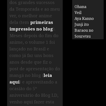
dos grandes sucessos
Ohana
da Temporada e ao meu
Veil
ver, o melhor anime
Aya Kanno
dela (tem
primeiras
Junji ito
impressões no blog
).
Baraou no
Meses depois do fim do
Souretsu
anime, o volume 1 foi
lançado no Brasil e
como já faz uns bons
anos desde que fiz o
post de apresentação do
mangá no blog (
leia
aqui
) e aproveitando a
ocasião do 5º
aniversário do Blog LD,
venho aqui fazer esta