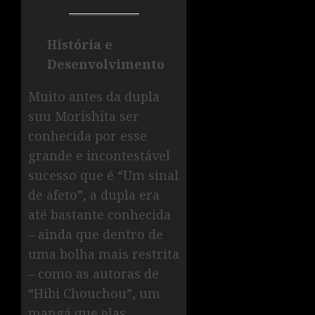
História e
Desenvolvimento
Muito antes da dupla
suu Morishita ser
conhecida por esse
grande e incontestável
sucesso que é “Um sinal
de afeto”, a dupla era
até bastante conhecida
– ainda que dentro de
uma bolha mais restrita
– como as autoras de
“Hibi Chouchou”, um
mangá que elas