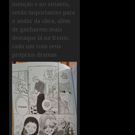
menção e no entanto,
serão importantes para
o andar da obra, além
de ganharem mais
destaque lá na frente,
cada um com seus
próprios dramas.