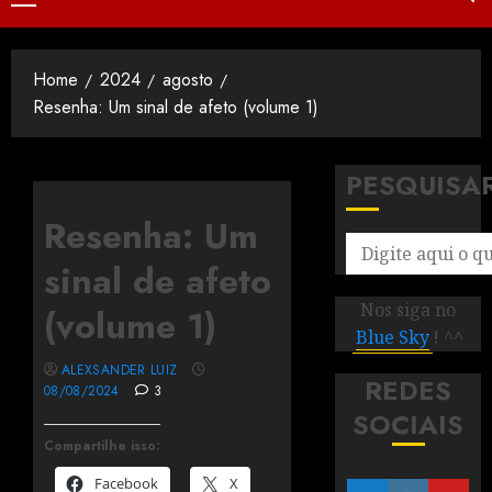
Home
2024
agosto
Resenha: Um sinal de afeto (volume 1)
PESQUISA
Resenha: Um
sinal de afeto
Nos siga no
(volume 1)
Blue Sky
! ^^
ALEXSANDER LUIZ
REDES
08/08/2024
3
SOCIAIS
Compartilhe isso:
Facebook
X