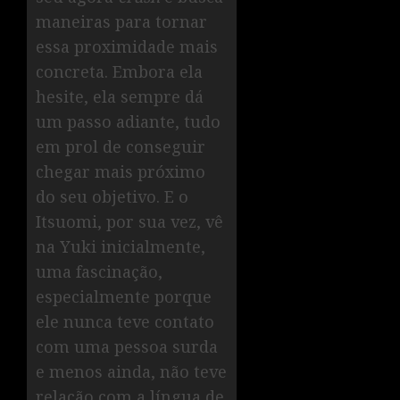
maneiras para tornar
essa proximidade mais
concreta. Embora ela
hesite, ela sempre dá
um passo adiante, tudo
em prol de conseguir
chegar mais próximo
do seu objetivo. E o
Itsuomi, por sua vez, vê
na Yuki inicialmente,
uma fascinação,
especialmente porque
ele nunca teve contato
com uma pessoa surda
e menos ainda, não teve
relação com a língua de