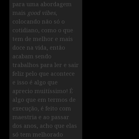
para uma abordagem
mais
good vibes
,
colocando não só o
cotidiano, como o que
tem de melhor e mais
doce na vida, então
acabam sendo
trabalhos para ler e sair
feliz pelo que acontece
e isso é algo que
aprecio muitíssimo! É
algo que em termos de
execução, é feito com
maestria e ao passar
dos anos, acho que elas
só tem melhorado