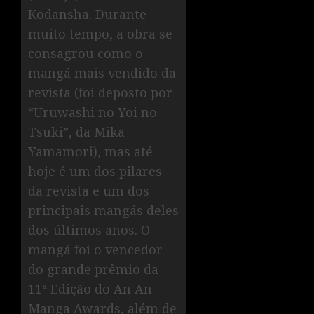
Kodansha. Durante
muito tempo, a obra se
consagrou como o
mangá mais vendido da
revista (foi deposto por
“Uruwashi no Yoi no
Tsuki”, da Mika
Yamamori), mas até
hoje é um dos pilares
da revista e um dos
principais mangás deles
dos últimos anos. O
mangá foi o vencedor
do grande prêmio da
11ª Edição do An An
Manga Awards, além de