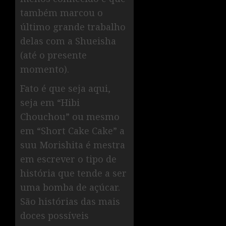
também marcou o
último grande trabalho
delas com a Shueisha
(até o presente
momento).
Fato é que seja aqui,
seja em “Hibi
Chouchou” ou mesmo
em “Short Cake Cake” a
suu Morishita é mestra
em escrever o tipo de
história que tende a ser
uma bomba de açúcar.
São histórias das mais
doces possíveis