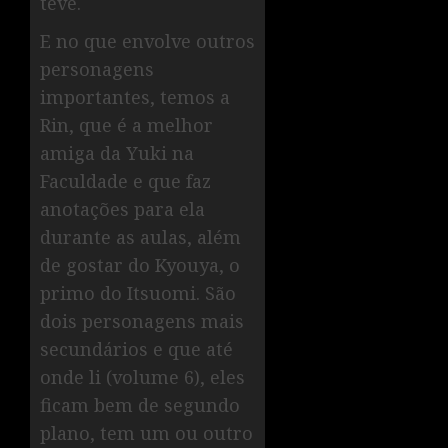
teve.
E no que envolve outros
personagens
importantes, temos a
Rin, que é a melhor
amiga da Yuki na
Faculdade e que faz
anotações para ela
durante as aulas, além
de gostar do Kyouya, o
primo do Itsuomi. São
dois personagens mais
secundários e que até
onde li (volume 6), eles
ficam bem de segundo
plano, tem um ou outro