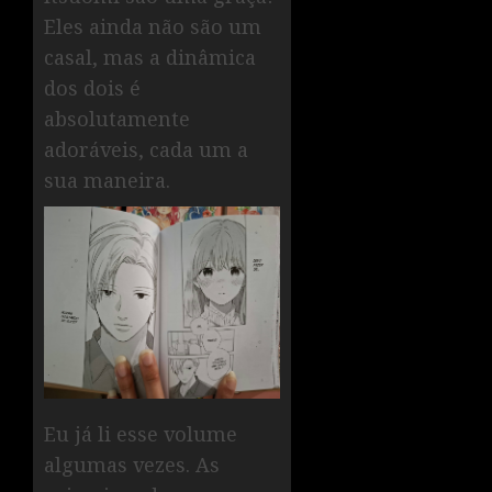
Eles ainda não são um
casal, mas a dinâmica
dos dois é
absolutamente
adoráveis, cada um a
sua maneira.
Eu já li esse volume
algumas vezes. As