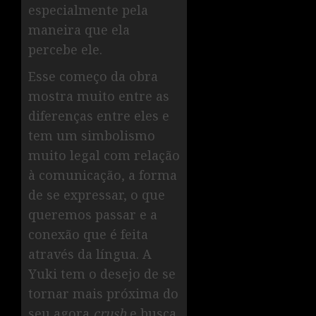
especialmente pela
maneira que ela
percebe ele.
Esse começo da obra
mostra muito entre as
diferenças entre eles e
tem um simbolismo
muito legal com relação
à comunicação, a forma
de se expressar, o que
queremos passar e a
conexão que é feita
através da língua. A
Yuki tem o desejo de se
tornar mais próxima do
seu agora
crush
e busca