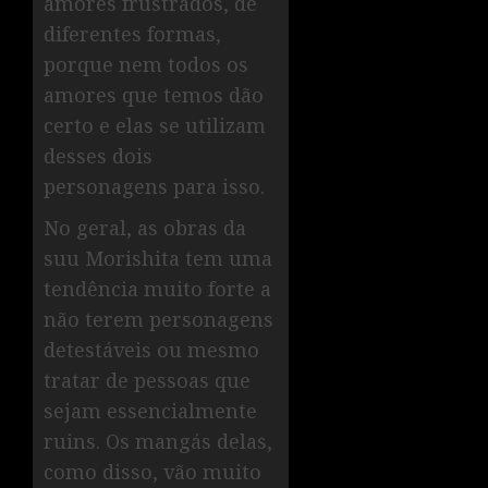
amores frustrados, de
diferentes formas,
porque nem todos os
amores que temos dão
certo e elas se utilizam
desses dois
personagens para isso.
No geral, as obras da
suu Morishita tem uma
tendência muito forte a
não terem personagens
detestáveis ou mesmo
tratar de pessoas que
sejam essencialmente
ruins. Os mangás delas,
como disso, vão muito