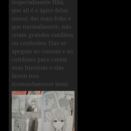
(especialmente Hibi,
que ali é o ápice delas
nisso), das mais fofas e
que normalmente, não
criam grandes conflitos
ou confusões. Elas se
apegam ao comum e ao
cotidiano para contar
suas histórias e elas
fazem isso
tremendamente bem!