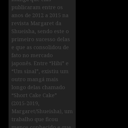
publicaram entre os
anos de 2012 a 2015 na
revista Margaret da
Shueisha, sendo este o
primeiro sucesso delas
e que as consolidou de
fato no mercado
japonês. Entre “Hibi” e
“Um sinal”, existiu um
outro mangá mais
longo delas chamado
“Short Cake Cake”
(2015-2019,
Margaret/Shueisha), um
trabalho que ficou
menos conhecido e que