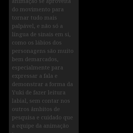
animação se aproveita
do movimento para
tornar tudo mais
palpável, e não só a
língua de sinais em si,
como os lábios dos
personagens são muito
bem demarcados,
especialmente para
expressar a fala e
demonstrar a forma da
Yuki de fazer leitura
labial, sem contar nos
outros âmbitos de
pesquisa e cuidado que
a equipe da animação