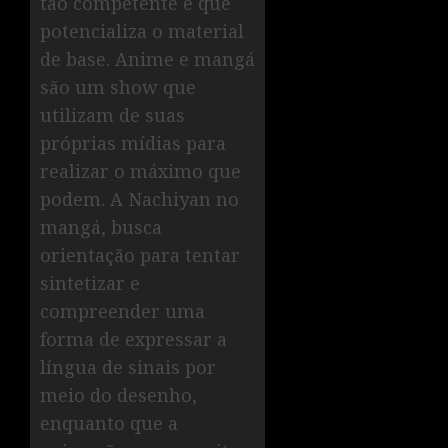
tão competente e que
potencializa o material
de base. Anime e mangá
são um show que
utilizam de suas
próprias mídias para
realizar o máximo que
podem. A Nachiyan no
mangá, busca
orientação para tentar
sintetizar e
compreender uma
forma de expressar a
língua de sinais por
meio do desenho,
enquanto que a