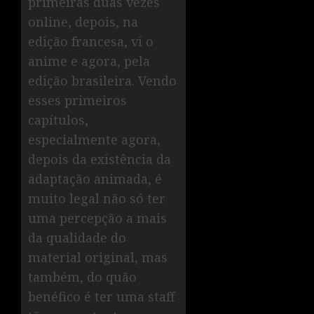
primeiras duas vezes
online, depois, na
edição francesa, vi o
anime e agora, pela
edição brasileira. Vendo
esses primeiros
capítulos,
especialmente agora,
depois da existência da
adaptação animada, é
muito legal não só ter
uma percepção a mais
da qualidade do
material original, mas
também, do quão
benéfico é ter uma staff