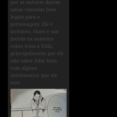
por as autoras darem
umas camadas bem
legais para o
personagem. Ele é
irritante, chato e um
merda na maneira
como trata a Yuki,
principalmente por ele
não saber lidar bem
com alguns
sentimentos que ele
tem.