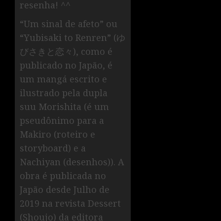
resenha! ^^
“Um sinal de afeto” ou
“Yubisaki to Renren” (ゆ
びさきと恋々), como é
publicado no Japão, é
um mangá escrito e
ilustrado pela dupla
suu Morishita (é um
pseudônimo para a
Makiro (roteiro e
storyboard) e a
Nachiyan (desenhos)). A
obra é publicada no
Japão desde Julho de
2019 na revista Dessert
(Shoujo) da editora