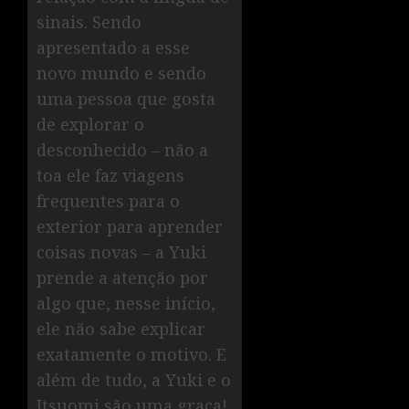
sinais. Sendo
apresentado a esse
novo mundo e sendo
uma pessoa que gosta
de explorar o
desconhecido – não a
toa ele faz viagens
frequentes para o
exterior para aprender
coisas novas – a Yuki
prende a atenção por
algo que, nesse início,
ele não sabe explicar
exatamente o motivo. E
além de tudo, a Yuki e o
Itsuomi são uma graça!