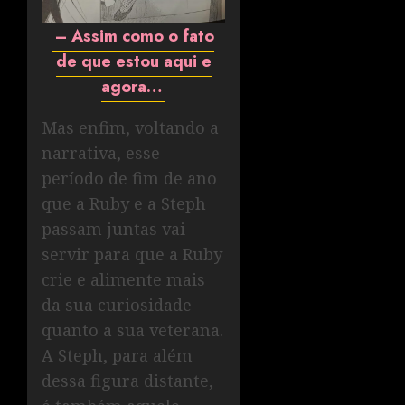
– Assim como o fato
de que estou aqui e
agora…
Mas enfim, voltando a
narrativa, esse
período de fim de ano
que a Ruby e a Steph
passam juntas vai
servir para que a Ruby
crie e alimente mais
da sua curiosidade
quanto a sua veterana.
A Steph, para além
dessa figura distante,