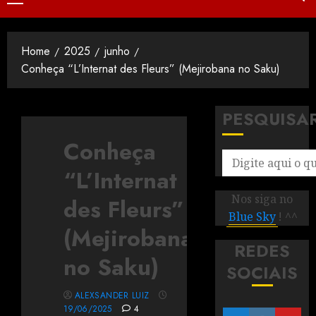
Home
2025
junho
Conheça “L’Internat des Fleurs” (Mejirobana no Saku)
PESQUISA
Conheça
“L’Internat
Nos siga no
des Fleurs”
Blue Sky
! ^^
(Mejirobana
REDES
no Saku)
SOCIAIS
ALEXSANDER LUIZ
19/06/2025
4