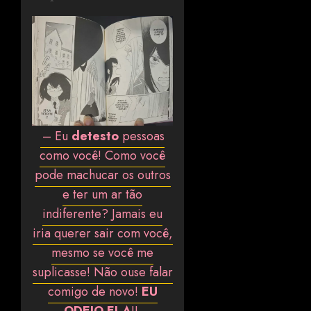
– Eu
detesto
pessoas
como você! Como você
pode machucar os outros
e ter um ar tão
indiferente? Jamais eu
iria querer sair com você,
mesmo se você me
suplicasse! Não ouse falar
comigo de novo!
EU
ODEIO ELA
!!